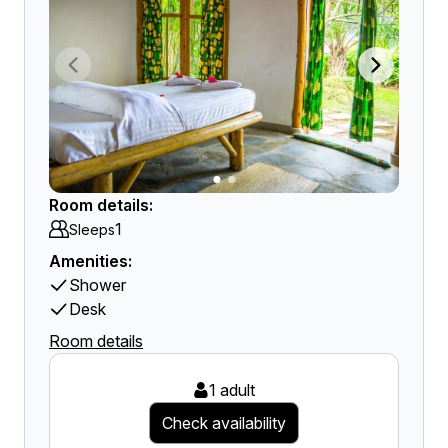
Room details:
1
Sleeps
Amenities:
Shower
Desk
Room details
1 adult
Check availability