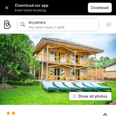
Download our app
Download
Even faster booking.
Anywhere
·
Any date
1 room, 1 adult
Show all photos