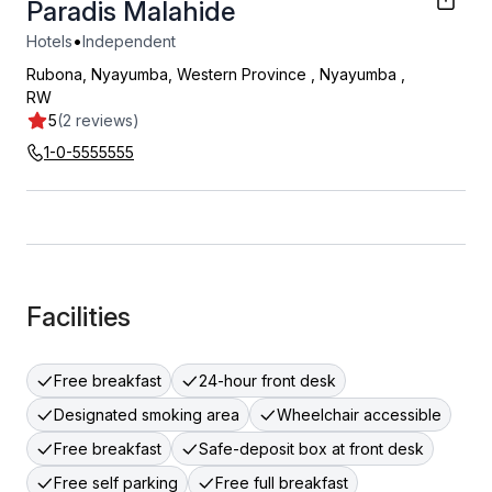
Paradis Malahide
•
Hotels
Independent
Rubona, Nyayumba, Western Province
,
Nyayumba
,
RW
5
(2 reviews)
1-0-5555555
Facilities
Free breakfast
24-hour front desk
Designated smoking area
Wheelchair accessible
Free breakfast
Safe-deposit box at front desk
Free self parking
Free full breakfast