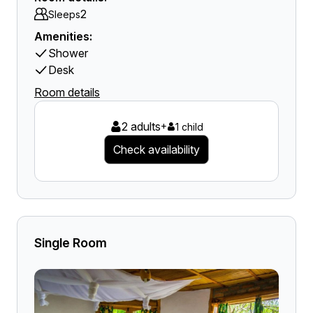
2
Sleeps
Amenities:
Shower
Desk
Room details
2 adults
+
1 child
Check availability
Single Room