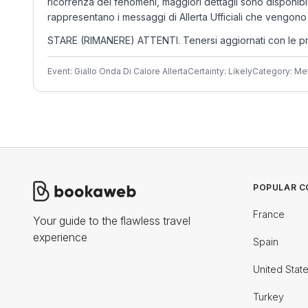
ricorrenza dei fenomeni, maggiori dettagli sono disponibi
rappresentano i messaggi di Allerta Ufficiali che vengono 
STARE (RIMANERE) ATTENTI. Tenersi aggiornati con le previsi
Event: Giallo Onda Di Calore Allerta
Certainty: Likely
Category: Me
POPULAR C
France
Your guide to the flawless travel
experience
Spain
United Stat
Turkey