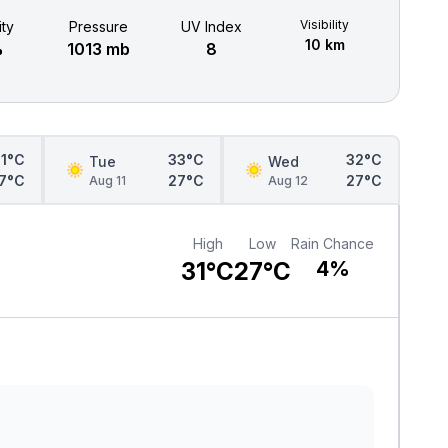
Visibility
ty
Pressure
UV Index
10 km
%
1013 mb
8
31°C
33°C
32°C
Tue
Wed
7°C
27°C
27°C
Aug 11
Aug 12
High
Low
Rain Chance
31°C
27°C
4%