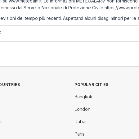
li su www.meteoam.it. Le informazioni METEOALARM non forniscono la 
emessi dal Servizio Nazionale di Protezione Civile https://www.prote
oni del tempo più recenti. Aspettarsi alcuni disagi minori per le atti
t
OUNTRIES
POPULAR CITIES
Bangkok
London
es
Dubai
Paris