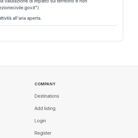
valutazione di impatto sul territorio e non
zionecivile.gov.it")
vità all'aria aperta.
COMPANY
Destinations
Add listing
Login
Register