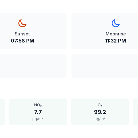
Sunset
Moonrise
07:58 PM
11:32 PM
NO₂
O₃
7.7
99.2
μg/m³
μg/m³