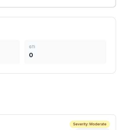
GTI
0
Severity: Moderate