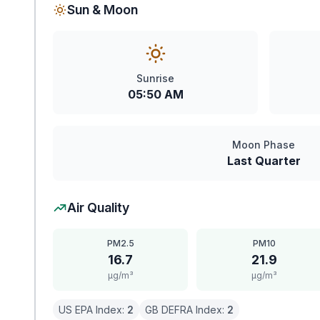
Sun & Moon
Sunrise
05:50 AM
Moon Phase
Last Quarter
Air Quality
PM2.5
PM10
16.7
21.9
μg/m³
μg/m³
US EPA Index:
2
GB DEFRA Index:
2