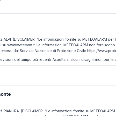
à ALPI. (DISCLAIMER: "Le informazioni fornite su METEOALARM per l'It
li su www.meteoam.it. Le informazioni METEOALARM non forniscono la 
emessi dal Servizio Nazionale di Protezione Civile https://www.prote
oni del tempo più recenti. Aspettarsi alcuni disagi minori per le atti
emonte
tà PIANURA. (DISCLAIMER: "Le informazioni fornite su METEOALARM per 