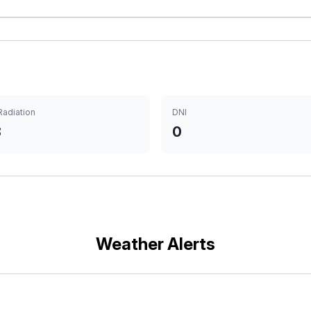
Radiation
DNI
8
0
Weather Alerts