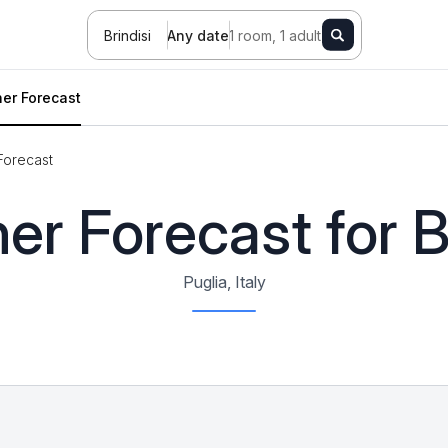
Brindisi
Any date
1 room, 1 adult
er Forecast
Forecast
r Forecast for B
Puglia, Italy