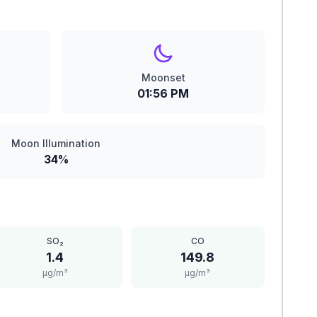
Moonset
01:56 PM
Moon Illumination
34%
SO₂
CO
1.4
149.8
μg/m³
μg/m³