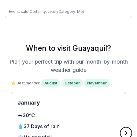
Event: calor
Certainty: Likely
Category: Met
When to visit Guayaquil?
Plan your perfect trip with our month-by-month
weather guide
⭐ Best months:
August
October
November
January
☀️
30°C
💧
37 Days of rain