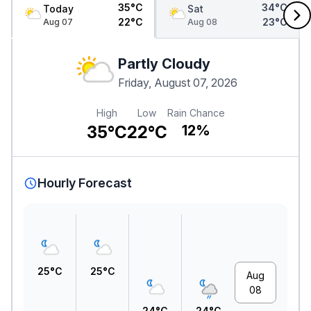
35°C
34°C
Today
Sat
22°C
23°C
Aug 07
Aug 08
Partly Cloudy
Friday, August 07, 2026
High
Low
Rain Chance
35°C
22°C
12%
Hourly Forecast
25°C
25°C
Aug
08
24°C
24°C