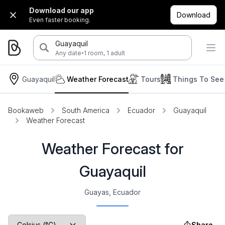
Download our app
Download
Even faster booking.
Guayaquil
·
Any date
1 room, 1 adult
Guayaquil
Weather Forecast
Tours
Things To See
Bookaweb
South America
Ecuador
Guayaquil
Weather Forecast
Weather Forecast for
Guayaquil
Guayas, Ecuador
Share