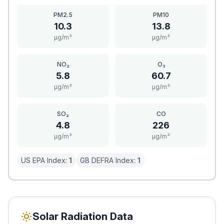
PM2.5
PM10
10.3
13.8
μg/m³
μg/m³
NO₂
O₃
5.8
60.7
μg/m³
μg/m³
SO₂
CO
4.8
226
μg/m³
μg/m³
US EPA Index:
1
GB DEFRA Index:
1
Solar Radiation Data