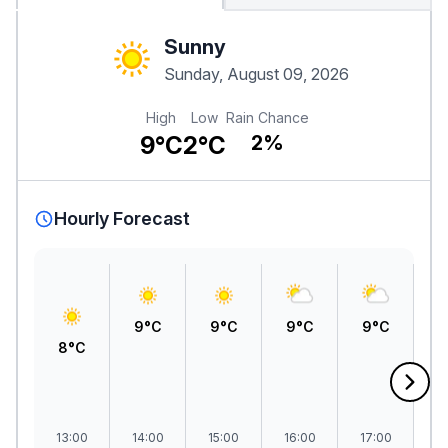
Sunny
Sunday, August 09, 2026
High
Low
Rain Chance
9°C
2°C
2%
Hourly Forecast
9°C
9°C
9°C
9°C
9
8°C
13:00
14:00
15:00
16:00
17:00
1