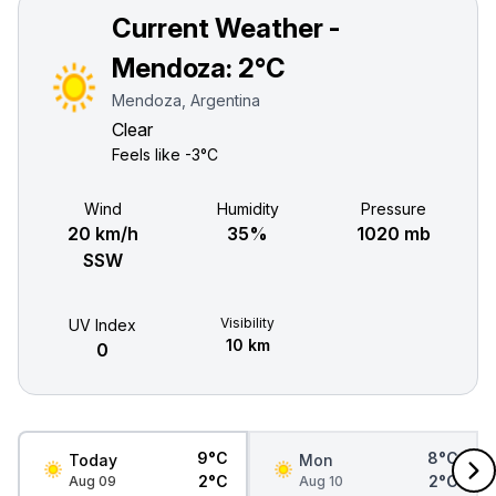
Current Weather -
Mendoza:
2°C
Mendoza, Argentina
Clear
Feels like
-3°C
Wind
Humidity
Pressure
20 km/h
35%
1020 mb
SSW
Visibility
UV Index
10 km
0
9°C
8°C
Today
Mon
2°C
2°C
Aug 09
Aug 10