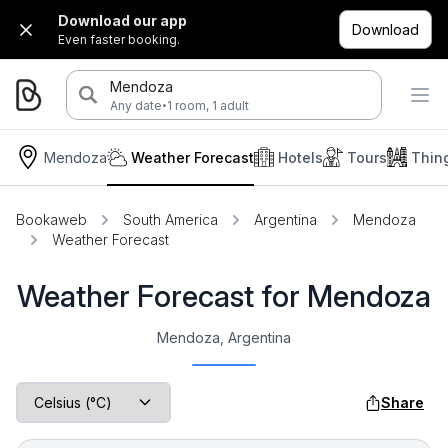
Download our app
Download
Even faster booking.
Mendoza
·
Any date
1 room, 1 adult
Mendoza
Weather Forecast
Hotels
Tours
Thin
Bookaweb
South America
Argentina
Mendoza
Weather Forecast
Weather Forecast for Mendoza
Mendoza, Argentina
Share