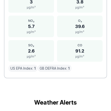
3
3.8
μg/m³
μg/m³
NO₂
O₃
5.7
39.6
μg/m³
μg/m³
SO₂
CO
2.6
91.2
μg/m³
μg/m³
US EPA Index:
1
GB DEFRA Index:
1
Weather Alerts