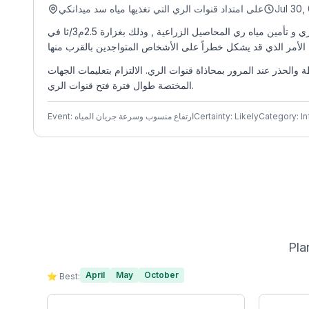
على امتداد قنوات الري التي تغذيها مياه سد ميدانكي
Jul 30,
سيتم فتح قنوات الري في سد ميدانكي اعتباراً من يوم الجمعة 31 تموز وحتى نهاية شهر أيلول في حال عدم حدوث أي طارئ لتجريب شبكات الري و تأمين مياه ري المحاصيل الزراعية , وذلك بغزارة 2.5م3/ثا في
الحذر عند المرور بمحاذاة قنوات الري. الالتزام بتعليمات الجهات
المختصة طوال فترة فتح قنوات الري.
Event: ارتفاع منسوب وسرعة جريان المياه
Certainty: Likely
Category: In
Pla
April
May
October
⭐ Best: