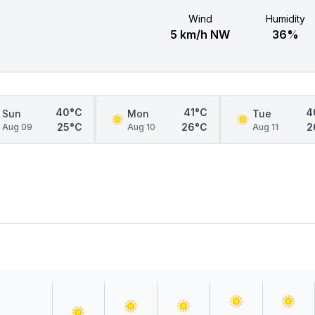
Wind
Humidity
5 km/h NW
36%
40°C
41°C
4
Sun
Mon
Tue
25°C
26°C
2
Aug 09
Aug 10
Aug 11