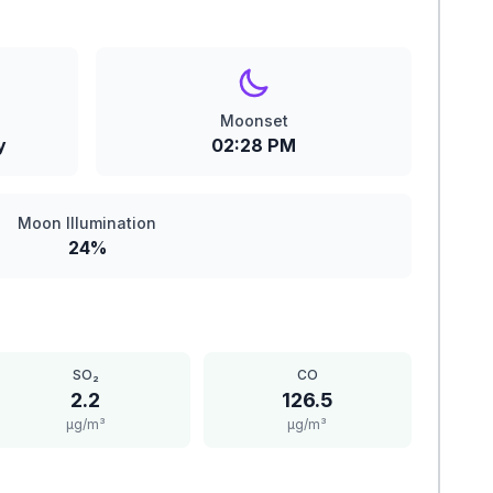
Moonset
y
02:28 PM
Moon Illumination
24%
SO₂
CO
2.2
126.5
μg/m³
μg/m³