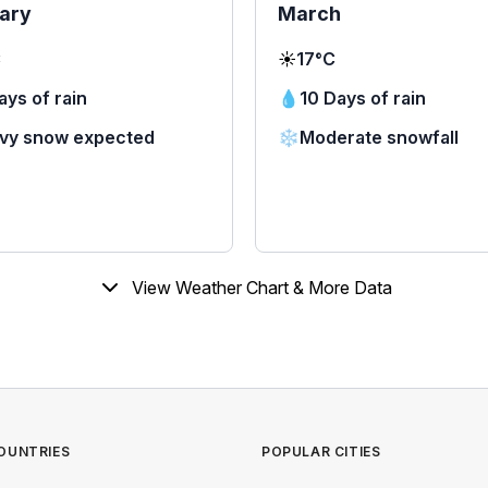
ary
March
C
☀️
17°C
ays of rain
💧
10 Days of rain
vy snow expected
❄️
Moderate snowfall
View Weather Chart & More Data
OUNTRIES
POPULAR CITIES