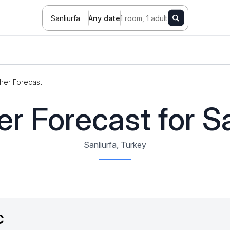
Sanliurfa
Any date
1 room, 1 adult
her Forecast
r Forecast for Sa
Sanliurfa, Turkey
C