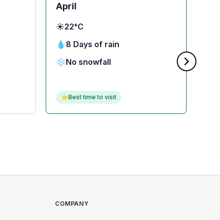
April
Ma
☀️
22°C
☀️
2
💧
8 Days of rain
💧
❄️
No snowfall
❄️
⭐
Best time to visit
⭐
COMPANY