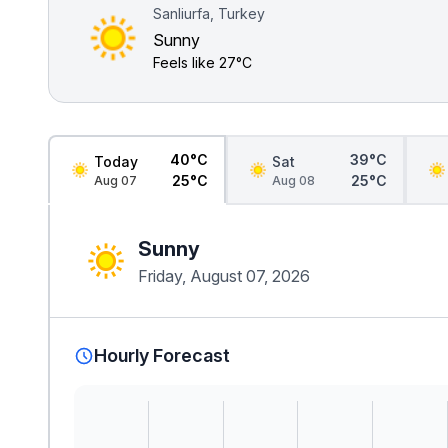
Sanliurfa, Turkey
Sunny
Feels like
27°C
40°C
39°C
Today
Sat
25°C
25°C
Aug 07
Aug 08
Sunny
Friday, August 07, 2026
Hourly Forecast