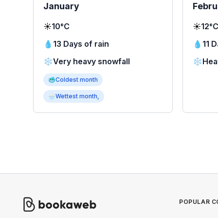
January
Febru
☀️
10°C
☀️
12°
💧
13 Days of rain
💧
11 D
❄️
Very heavy snowfall
❄️
Hea
🥶
Coldest month
🌧
Wettest month,
POPULAR C