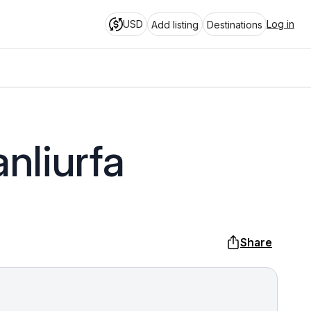
USD
Log in
Add listing
Destinations
nliurfa
Share