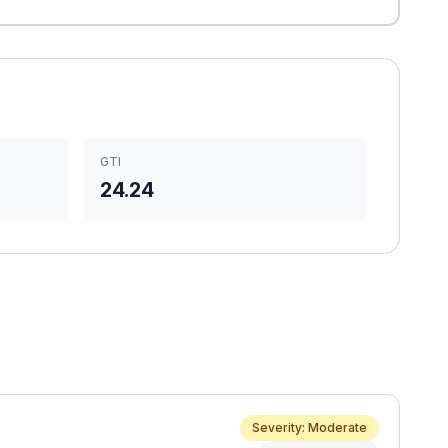
GTI
24.24
Severity: Moderate