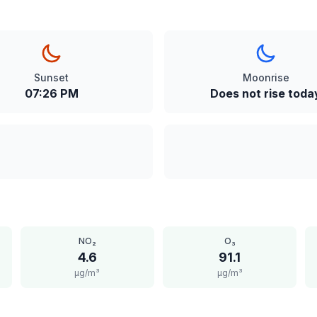
Sunset
Moonrise
07:26 PM
Does not rise toda
NO₂
O₃
4.6
91.1
μg/m³
μg/m³