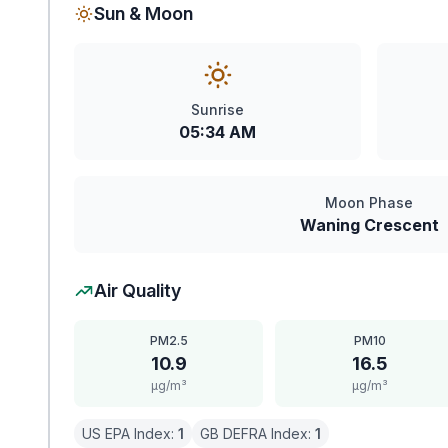
Sun & Moon
Sunrise
05:34 AM
Moon Phase
Waning Crescent
Air Quality
PM2.5
PM10
10.9
16.5
μg/m³
μg/m³
US EPA Index:
1
GB DEFRA Index:
1