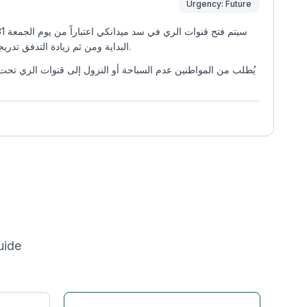
Urgency: Future
البداية ومن ثم زيادة التدفق تدريجياً مما سيؤدي إلى ارتفاع مناسيب المياه و زيادة سرعة الجريان في قنوات الري الأمر الذي قد يشكل خطراً على الأشخاص المتواجدين بالقرب منها.
يُطلب من المواطنين عدم السباحة أو النزول إلى قنوات الري تحت أ
uide