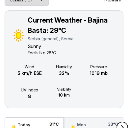
Current Weather - Bajina
Basta:
29°C
Serbia (general), Serbia
Sunny
Feels like
28°C
Wind
Humidity
Pressure
5 km/h ESE
32%
1019 mb
Visibility
UV Index
10 km
8
31°C
33°C
Today
Mon