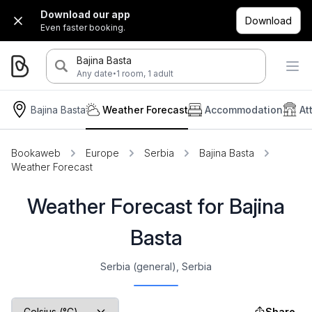
Download our app
Download
Even faster booking.
Bajina Basta
·
Any date
1 room, 1 adult
Bajina Basta
Weather Forecast
Accommodation
At
Bookaweb
Europe
Serbia
Bajina Basta
Weather Forecast
Weather Forecast for Bajina
Basta
Serbia (general), Serbia
Share