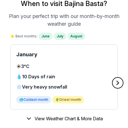
When to visit Bajina Basta?
Plan your perfect trip with our month-by-month
weather guide
⭐ Best months:
June
July
August
January
☀️
3°C
💧
10 Days of rain
❄️
Very heavy snowfall
🥶
Coldest month
🌵
Driest month
View Weather Chart & More Data