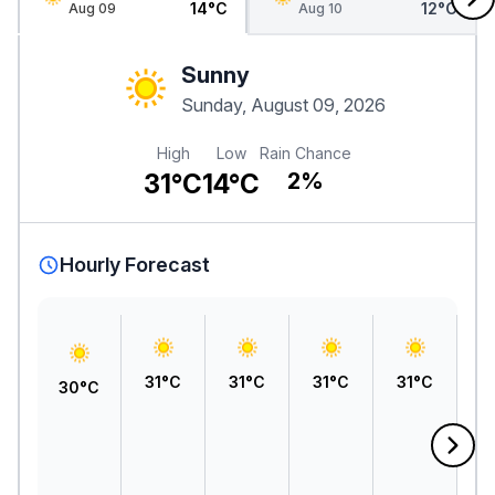
14°C
12°C
Aug 09
Aug 10
Sunny
Sunday, August 09, 2026
High
Low
Rain Chance
31°C
14°C
2%
Hourly Forecast
31°C
31°C
31°C
31°C
30°C
3