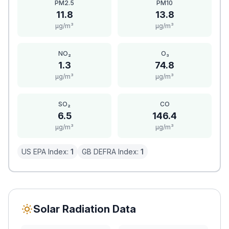
PM2.5
PM10
11.8
13.8
μg/m³
μg/m³
NO₂
O₃
1.3
74.8
μg/m³
μg/m³
SO₂
CO
6.5
146.4
μg/m³
μg/m³
US EPA Index:
1
GB DEFRA Index:
1
Solar Radiation Data