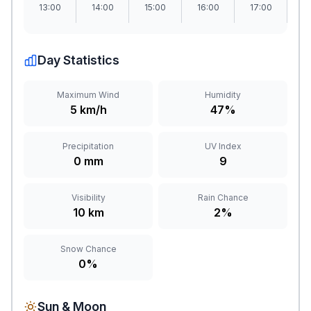
13:00
14:00
15:00
16:00
17:00
1
Day Statistics
Maximum Wind
Humidity
5 km/h
47%
Precipitation
UV Index
0 mm
9
Visibility
Rain Chance
10 km
2%
Snow Chance
0%
Sun & Moon