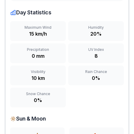
Day Statistics
Maximum Wind
Humidity
15 km/h
20%
Precipitation
UV Index
0 mm
8
Visibility
Rain Chance
10 km
0%
Snow Chance
0%
Sun & Moon