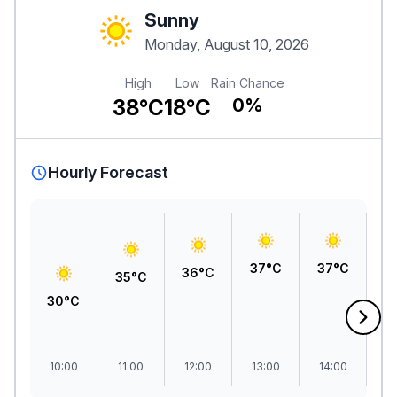
Sunny
Monday, August 10, 2026
High
Low
Rain Chance
38°C
18°C
0%
Hourly Forecast
3
37°C
37°C
36°C
35°C
30°C
10:00
11:00
12:00
13:00
14:00
1