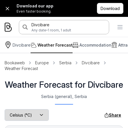
Download our app
Download
Even faster booking.
Divcibare
·
Any date
1 room, 1 adult
Divcibare
Weather Forecast
Accommodation
Attr
Bookaweb
Europe
Serbia
Divcibare
Weather Forecast
Weather Forecast for Divcibare
Serbia (general), Serbia
Share