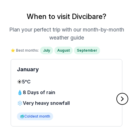
When to visit Divcibare?
Plan your perfect trip with our month-by-month
weather guide
⭐ Best months:
July
August
September
January
☀️
5°C
💧
8 Days of rain
❄️
Very heavy snowfall
🥶
Coldest month