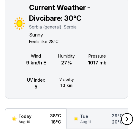
Current Weather -
Divcibare:
30°C
Serbia (general), Serbia
Sunny
Feels like
28°C
Wind
Humidity
Pressure
9 km/h E
27%
1017 mb
Visibility
UV Index
10 km
5
38°C
39°C
Today
Tue
18°C
20°C
Aug 10
Aug 11