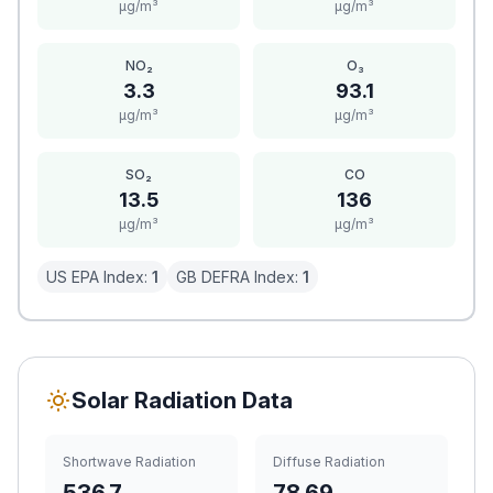
μg/m³
μg/m³
NO₂
O₃
3.3
93.1
μg/m³
μg/m³
SO₂
CO
13.5
136
μg/m³
μg/m³
US EPA Index:
1
GB DEFRA Index:
1
Solar Radiation Data
Shortwave Radiation
Diffuse Radiation