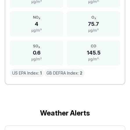
μg/m³
μg/m³
NO₂
O₃
4
75.7
μg/m³
μg/m³
SO₂
CO
0.6
145.5
μg/m³
μg/m³
US EPA Index:
1
GB DEFRA Index:
2
Weather Alerts