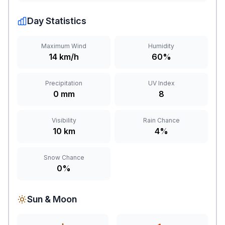
Day Statistics
Maximum Wind
Humidity
14 km/h
60%
Precipitation
UV Index
0 mm
8
Visibility
Rain Chance
10 km
4%
Snow Chance
0%
Sun & Moon