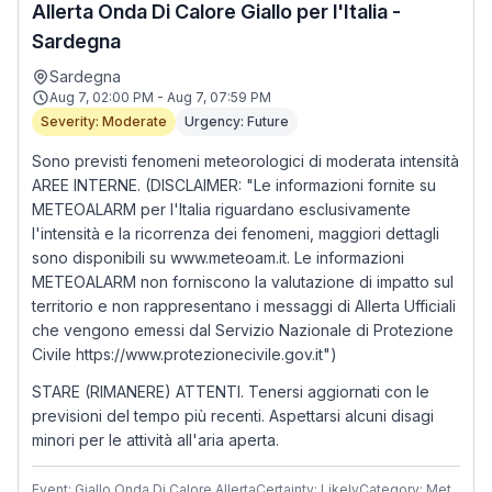
Allerta Onda Di Calore Giallo per l'Italia -
Sardegna
Sardegna
Aug 7, 02:00 PM - Aug 7, 07:59 PM
Severity: Moderate
Urgency: Future
Sono previsti fenomeni meteorologici di moderata intensità
AREE INTERNE. (DISCLAIMER: "Le informazioni fornite su
METEOALARM per l'Italia riguardano esclusivamente
l'intensità e la ricorrenza dei fenomeni, maggiori dettagli
sono disponibili su www.meteoam.it. Le informazioni
METEOALARM non forniscono la valutazione di impatto sul
territorio e non rappresentano i messaggi di Allerta Ufficiali
che vengono emessi dal Servizio Nazionale di Protezione
Civile https://www.protezionecivile.gov.it")
STARE (RIMANERE) ATTENTI. Tenersi aggiornati con le
previsioni del tempo più recenti. Aspettarsi alcuni disagi
minori per le attività all'aria aperta.
Event: Giallo Onda Di Calore Allerta
Certainty: Likely
Category: Met