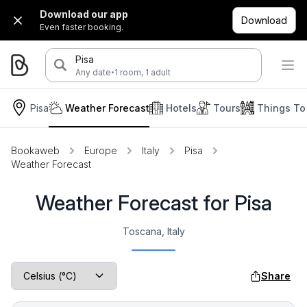
Download our app
Download
Even faster booking.
Pisa
·
Any date
1 room, 1 adult
Pisa
Weather Forecast
Hotels
Tours
Things To
Bookaweb
Europe
Italy
Pisa
Weather Forecast
Weather Forecast for Pisa
Toscana, Italy
Share