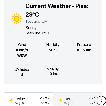
Current Weather - Pisa:
29°C
Toscana, Italy
Sunny
Feels like
32°C
Wind
Humidity
Pressure
4 km/h
60%
1016 mb
WSW
Visibility
UV Index
10 km
4
32°C
32°C
Today
Tue
23°C
22°C
Aug 10
Aug 11