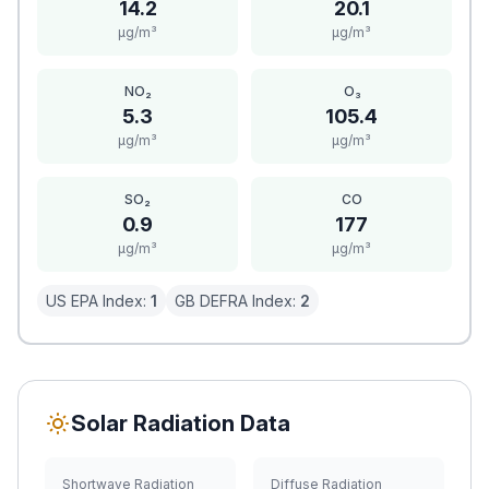
14.2
20.1
μg/m³
μg/m³
NO₂
O₃
5.3
105.4
μg/m³
μg/m³
SO₂
CO
0.9
177
μg/m³
μg/m³
US EPA Index:
1
GB DEFRA Index:
2
Solar Radiation Data
Shortwave Radiation
Diffuse Radiation