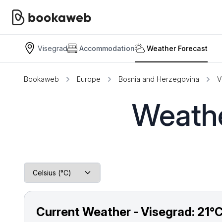
Visegrad
Accommodation
Weather Forecast
Bookaweb
Europe
Bosnia and Herzegovina
V
Weathe
Current Weather - Visegrad:
21°