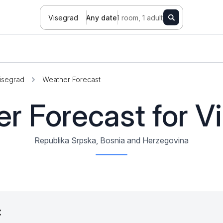
Visegrad
Any date
1 room, 1 adult
isegrad
Weather Forecast
r Forecast for V
Republika Srpska, Bosnia and Herzegovina
C