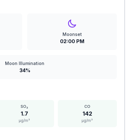
Moonset
02:00 PM
Moon Illumination
34%
SO₂
CO
1.7
142
μg/m³
μg/m³