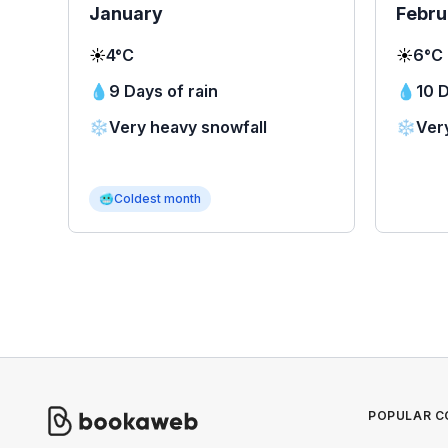
January
Febru
☀️
4°C
☀️
6°C
💧
9 Days of rain
💧
10 D
❄️
Very heavy snowfall
❄️
Ver
🥶
Coldest month
POPULAR C