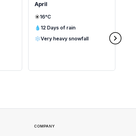
April
Ma
☀️
16°C
☀️
2
💧
12 Days of rain
💧
❄️
Very heavy snowfall
❄️
🌧
COMPANY