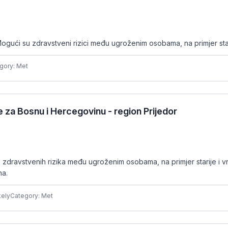
ogući su zdravstveni rizici među ugroženim osobama, na primjer sta
gory: Met
za Bosnu i Hercegovinu - region Prijedor
ravstvenih rizika među ugroženim osobama, na primjer starije i vrlo 
na.
kely
Category: Met