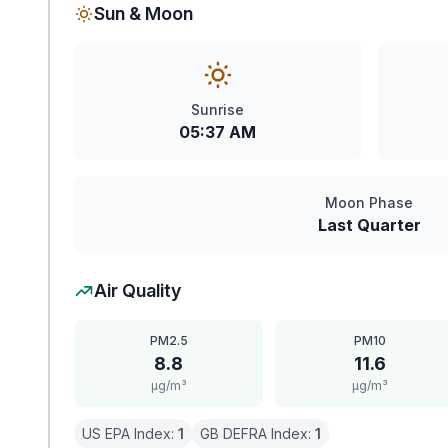
Sun & Moon
Sunrise
05:37 AM
Moon Phase
Last Quarter
Air Quality
PM2.5
PM10
8.8
11.6
μg/m³
μg/m³
US EPA Index:
1
GB DEFRA Index:
1