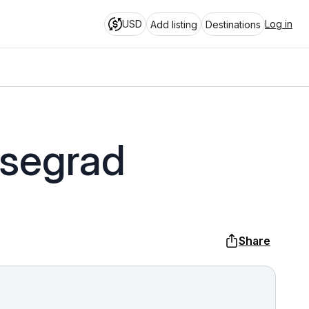
USD
Log in
Add listing
Destinations
isegrad
Share