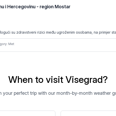
u i Hercegovinu - region Mostar
ogući su zdravstveni rizici među ugroženim osobama, na primjer sta
gory: Met
When to visit Visegrad?
n your perfect trip with our month-by-month weather g