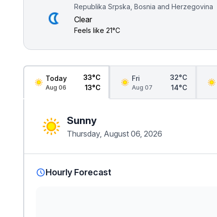
Republika Srpska, Bosnia and Herzegovina
Clear
Feels like
21°C
33°C
32°C
Today
Fri
13°C
14°C
Aug 06
Aug 07
Sunny
Thursday, August 06, 2026
Hourly Forecast