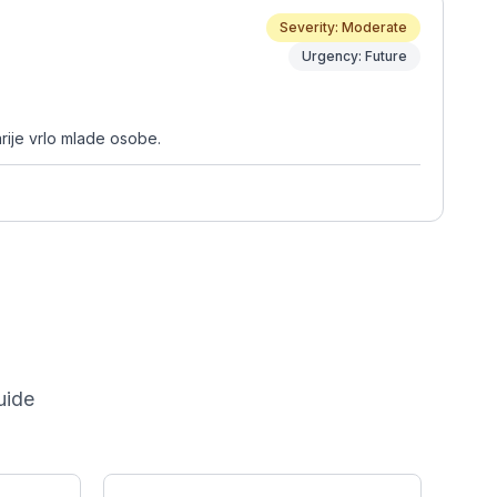
Severity: Moderate
Urgency: Future
rije vrlo mlade osobe.
uide