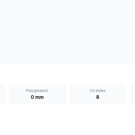
Precipitation
UV Index
0 mm
8