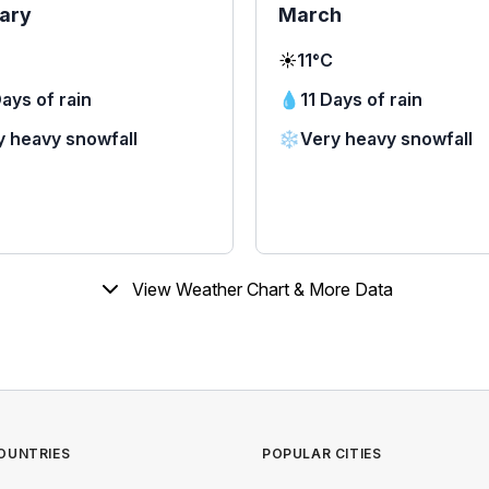
ary
March
☀️
11°C
ays of rain
💧
11 Days of rain
y heavy snowfall
❄️
Very heavy snowfall
View Weather Chart & More Data
OUNTRIES
POPULAR CITIES