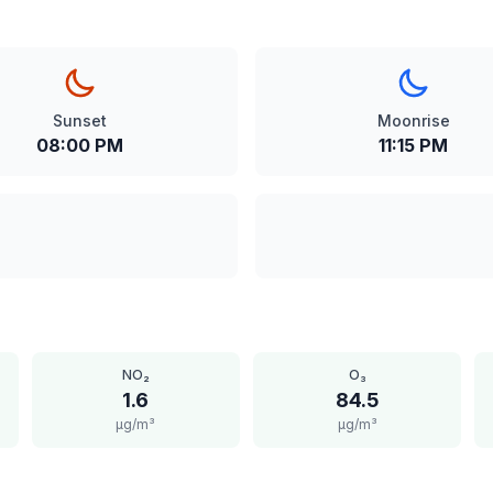
Sunset
Moonrise
08:00 PM
11:15 PM
NO₂
O₃
1.6
84.5
μg/m³
μg/m³