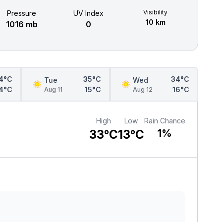
Visibility
Pressure
UV Index
10 km
1016 mb
0
4°C
35°C
34°C
Tue
Wed
4°C
15°C
16°C
Aug 11
Aug 12
High
Low
Rain Chance
33°C
13°C
1%