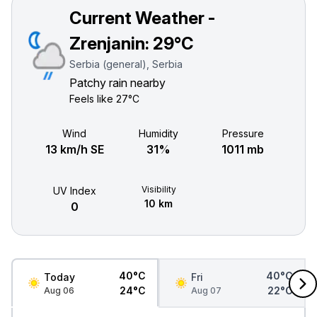
Current Weather -
Zrenjanin:
29°C
Serbia (general), Serbia
Patchy rain nearby
Feels like
27°C
Wind
Humidity
Pressure
13 km/h SE
31%
1011 mb
Visibility
UV Index
10 km
0
40°C
40°C
Today
Fri
24°C
22°C
Aug 06
Aug 07