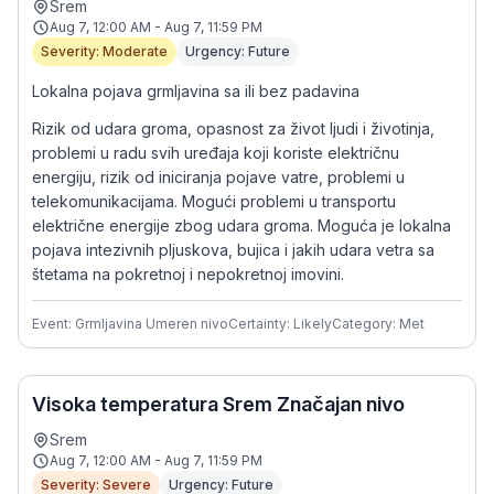
Srem
Aug 7, 12:00 AM - Aug 7, 11:59 PM
Severity: Moderate
Urgency: Future
Lokalna pojava grmljavina sa ili bez padavina
Rizik od udara groma, opasnost za život ljudi i životinja,
problemi u radu svih uređaja koji koriste električnu
energiju, rizik od iniciranja pojave vatre, problemi u
telekomunikacijama. Mogući problemi u transportu
električne energije zbog udara groma. Moguća je lokalna
pojava intezivnih pljuskova, bujica i jakih udara vetra sa
štetama na pokretnoj i nepokretnoj imovini.
Event: Grmljavina Umeren nivo
Certainty: Likely
Category: Met
Visoka temperatura Srem Značajan nivo
Srem
Aug 7, 12:00 AM - Aug 7, 11:59 PM
Severity: Severe
Urgency: Future