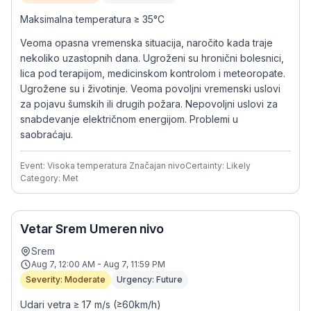
Maksimalna temperatura ≥ 35°C
Veoma opasna vremenska situacija, naročito kada traje
nekoliko uzastopnih dana. Ugroženi su hronični bolesnici,
lica pod terapijom, medicinskom kontrolom i meteoropate.
Ugrožene su i životinje. Veoma povoljni vremenski uslovi
za pojavu šumskih ili drugih požara. Nepovoljni uslovi za
snabdevanje električnom energijom. Problemi u
saobraćaju.
Event: Visoka temperatura Značajan nivo
Certainty: Likely
Category: Met
Vetar Srem Umeren nivo
Srem
Aug 7, 12:00 AM - Aug 7, 11:59 PM
Severity: Moderate
Urgency: Future
Udari vetra ≥ 17 m/s (≥60km/h)