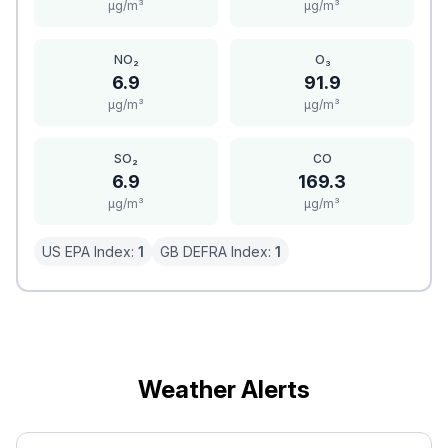
μg/m³
μg/m³
NO₂
O₃
6.9
91.9
μg/m³
μg/m³
SO₂
CO
6.9
169.3
μg/m³
μg/m³
US EPA Index:
1
GB DEFRA Index:
1
Weather Alerts