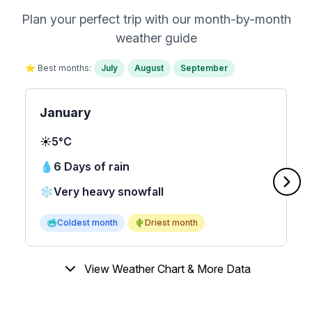
Plan your perfect trip with our month-by-month
weather guide
⭐ Best months:
July
August
September
January
☀️
5°C
💧
6 Days of rain
❄️
Very heavy snowfall
🥶
Coldest month
🌵
Driest month
View Weather Chart & More Data