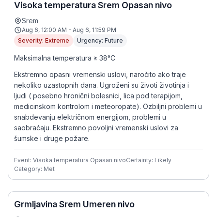
Visoka temperatura Srem Opasan nivo
Srem
Aug 6, 12:00 AM - Aug 6, 11:59 PM
Severity: Extreme
Urgency: Future
Maksimalna temperatura ≥ 38°C
Ekstremno opasni vremenski uslovi, naročito ako traje
nekoliko uzastopnih dana. Ugroženi su životi životinja i
ljudi ( posebno hronični bolesnici, lica pod terapijom,
medicinskom kontrolom i meteoropate). Ozbiljni problemi u
snabdevanju električnom energijom, problemi u
saobraćaju. Ekstremno povoljni vremenski uslovi za
šumske i druge požare.
Event: Visoka temperatura Opasan nivo
Certainty: Likely
Category: Met
Grmljavina Srem Umeren nivo