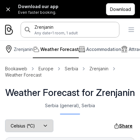
Download our app
Download
Even faster booking.
Zrenjanin
·
Any date
1 room, 1 adult
Zrenjanin
Weather Forecast
Accommodation
Attra
Bookaweb
Europe
Serbia
Zrenjanin
Weather Forecast
Weather Forecast for Zrenjanin
Serbia (general), Serbia
Share