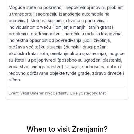
Moguće štete na pokretnoj i nepokretnoj imovini, problemi
u transportu i saobraćaju (zanošenje automobila na
putevima), štete na šumama, drveću u parkovima i
individualnom drveću ( lomljenje manjih i tanjih grana),
problemi u građevinarstvu - naročitu u radu sa kranovima,
indirektna opasnost od povređivanja ljudi i životinja,
otežava već tešku situaciju ( šumski i drugi požari,
ekološka katastrofa, ometanje akcija spašavanja), moguće
su štete i u poljoprivredi (posebno su ugroženi plastenici,
voćarstvo i vinogradarstvo). Uticaji se odnose na dobro i
redovno održavane objekte tvrde građe, zdravo drveće i
slično.
Event: Vetar Umeren nivo
Certainty: Likely
Category: Met
When to visit Zrenjanin?