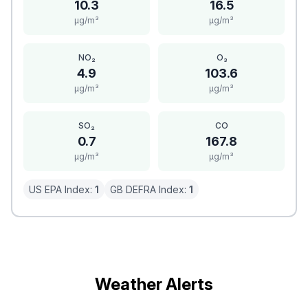
10.3
16.5
μg/m³
μg/m³
NO₂
O₃
4.9
103.6
μg/m³
μg/m³
SO₂
CO
0.7
167.8
μg/m³
μg/m³
US EPA Index:
1
GB DEFRA Index:
1
Weather Alerts