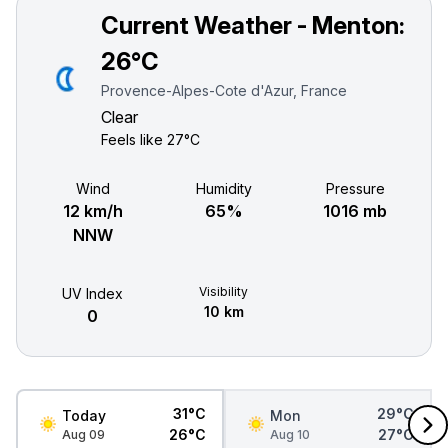
Current Weather - Menton:
26°C
Provence-Alpes-Cote d'Azur, France
Clear
Feels like
27°C
Wind
Humidity
Pressure
12 km/h
65%
1016 mb
NNW
Visibility
UV Index
10 km
0
31°C
29°C
Today
Mon
26°C
27°C
Aug 09
Aug 10