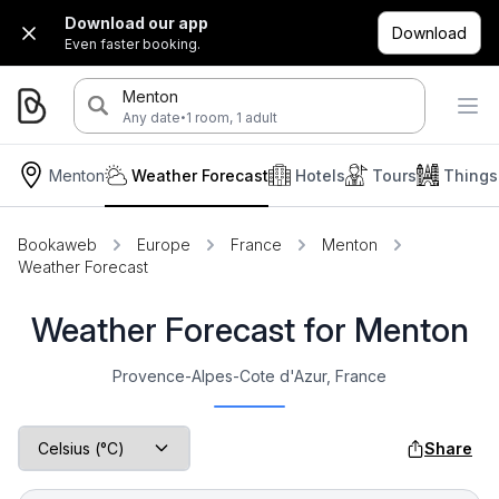
Download our app
Download
Even faster booking.
Menton
·
Any date
1 room, 1 adult
Menton
Weather Forecast
Hotels
Tours
Things
Bookaweb
Europe
France
Menton
Weather Forecast
Weather Forecast for Menton
Provence-Alpes-Cote d'Azur, France
Share