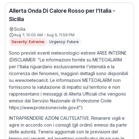
Allerta Onda Di Calore Rosso per l'Italia -
Sicilia
Sicilia
Aug 7, 10:00 AM - Aug 9, 11:59 PM
Severity: Extreme
Urgency: Future
Sono previsti eventi meteorologici estremi AREE INTERNE
(DISCLAIMER: "Le informazioni fornite su METEOALARM
per l'Italia riguardano esclusivamente l'intensità e la
ricorrenza dei fenomeni, maggiori dettagli sono disponibili
su www.meteoam.it. Le informazioni METEOALARM non
forniscono la valutazione di impatto sul territorio e non
rappresentano i messaggi di Allerta Ufficiali che vengono
emessi dal Servizio Nazionale di Protezione Civile
https://www.protezionecivile.gov.it")
INTRAPRENDERE AZIONI CAUTELATIVE. Rimanere vigili e
agire in accordo con i consigli (gli ordini) emessi da parte
delle autorità. Tenersi aggiornati con le previsioni del
tempo più recenti, ed aspettarsi significativi disagi per le