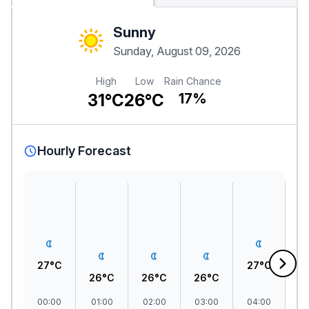
Sunny
Sunday, August 09, 2026
High
Low
Rain Chance
31°C
26°C
17%
Hourly Forecast
27°C
27°C
2
26°C
26°C
26°C
00:00
01:00
02:00
03:00
04:00
0