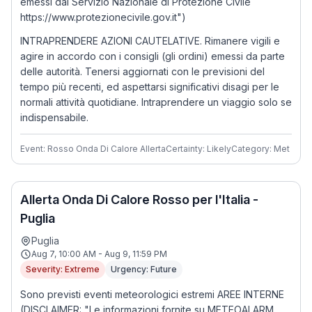
emessi dal Servizio Nazionale di Protezione Civile
https://www.protezionecivile.gov.it")
INTRAPRENDERE AZIONI CAUTELATIVE. Rimanere vigili e
agire in accordo con i consigli (gli ordini) emessi da parte
delle autorità. Tenersi aggiornati con le previsioni del
tempo più recenti, ed aspettarsi significativi disagi per le
normali attività quotidiane. Intraprendere un viaggio solo se
indispensabile.
Event: Rosso Onda Di Calore Allerta
Certainty: Likely
Category: Met
Allerta Onda Di Calore Rosso per l'Italia -
Puglia
Puglia
Aug 7, 10:00 AM - Aug 9, 11:59 PM
Severity: Extreme
Urgency: Future
Sono previsti eventi meteorologici estremi AREE INTERNE
(DISCLAIMER: "Le informazioni fornite su METEOALARM