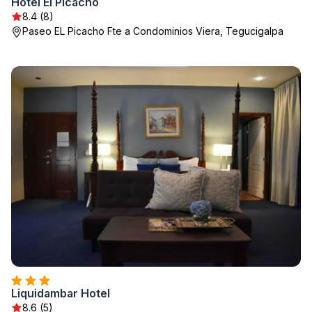
Hotel El Picacho
8.4 (8)
Paseo EL Picacho Fte a Condominios Viera, Tegucigalpa
Liquidambar Hotel
8.6 (5)