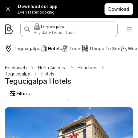
Download our app
Download
Even faster booking.
Tegucigalpa
·
Any date
1 room, 1 adult
Tegucigalpa
Hotels
Tours
Things To See
Weat
Bookaweb
North America
Honduras
Tegucigalpa
Hotels
Tegucigalpa Hotels
Filters