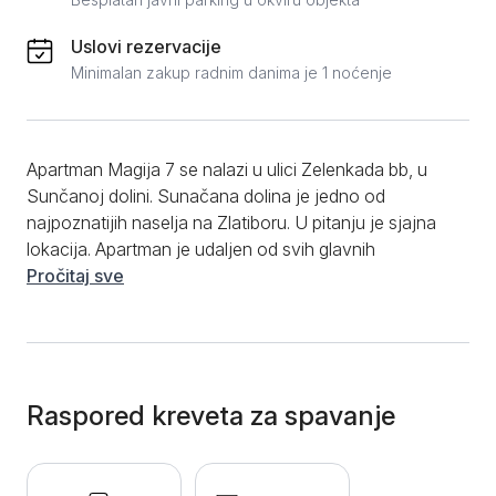
Uslovi rezervacije
Minimalan zakup radnim danima je 1 noćenje
Apartman Magija 7 se nalazi u ulici Zelenkada bb, u
Sunčanoj dolini. Sunačana dolina je jedno od
najpoznatijih naselja na Zlatiboru. U pitanju je sjajna
lokacija. Apartman je udaljen od svih glavnih
destinacija i dešavanja svega par minuta laganog
Pročitaj sve
hoda. Čak je i skijalište blizu. Po strukturi Magija 7 je
dvosoban apartman, površine 40 m2. Sastoji se od
dnevne sobe, spavaće sobe, kuhinje, trpezarije i
kupatila. Dnevna soba poseduje kauč na razvlačenje,
dok se u spavaćoj sobi nalazi veliki bračni krevet.
Raspored kreveta za spavanje
Apartman je idealan smeštaj za do 4 osobe. Kuhinja i
trpezarija se nalaze u sklopu dnevne sobe. Kuhinja je
opremljena ugradnim šporetom sa dve ringle i