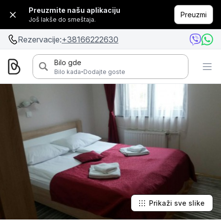
Preuzmite našu aplikaciju
Preuzmi
Još lakše do smeštaja.
Rezervacije:
+38166222630
Bilo gde
·
Bilo kada
Dodajte goste
Prikaži sve slike