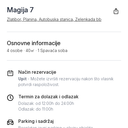
Magija 7
Zlatibor, Planina, Autobuska stanica, Zelenkada bb
Osnovne informacije
4 osobe
·
40㎡
·
1 Spavaća soba
Način rezervacije
Upit
- Možete izvršiti rezervaciju nakon što vlasnik
potvrdi raspoloživost.
Termin za dolazak i odlazak
Dolazak: od 12:00h do 24:00h
Odlazak: do 11:00h
Parking i sadržaj
Besplatan javni parking u okviru objekta