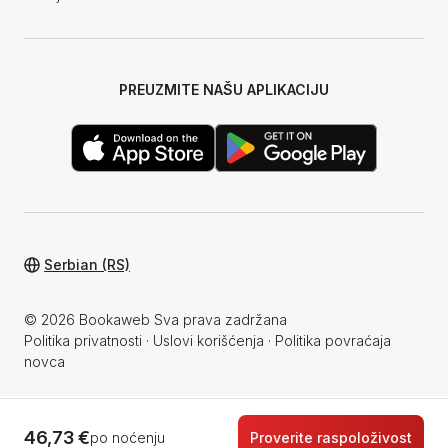
PREUZMITE NAŠU APLIKACIJU
Serbian (RS)
© 2026 Bookaweb Sva prava zadržana
Politika privatnosti
·
Uslovi korišćenja
·
Politika povraćaja
novca
46,73 €
po noćenju
Proverite raspoloživost