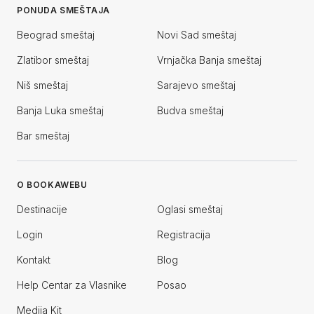
PONUDA SMEŠTAJA
Beograd smeštaj
Novi Sad smeštaj
Zlatibor smeštaj
Vrnjačka Banja smeštaj
Niš smeštaj
Sarajevo smeštaj
Banja Luka smeštaj
Budva smeštaj
Bar smeštaj
O BOOKAWEBU
Destinacije
Oglasi smeštaj
Login
Registracija
Kontakt
Blog
Help Centar za Vlasnike
Posao
Medija Kit