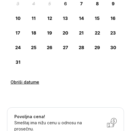
Obriši datume
Povoljna cena!
Smeštaj ima nižu cenu u odnosu na
prosečnu.