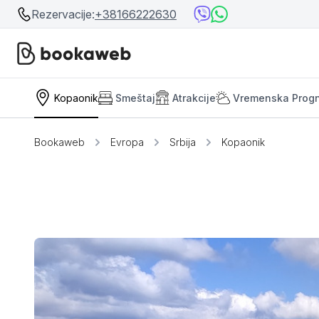
Rezervacije:
+38166222630
Kopaonik
Smeštaj
Atrakcije
Vremenska Prog
Srbija
Srbija
Bosna i Hercegovina
Bookaweb
Evropa
Srbija
Kopaonik
Crna Gora
Beograd
Ostalo
Niš
Srebrno jezero
Prolom Banja
Užice