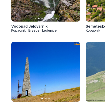
Vodopad Jelovarnik
Semeteško
Kopaonik
·
Brzece
·
Ledenice
Kopaonik