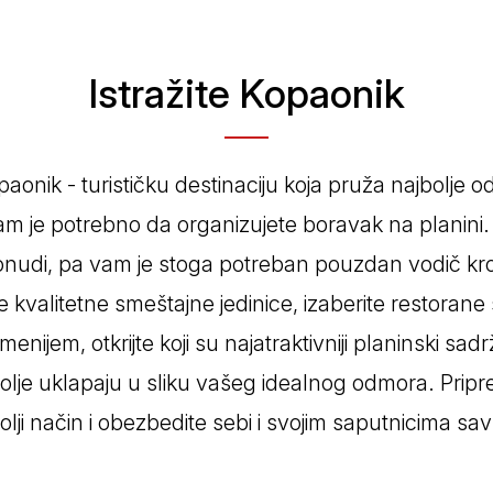
Prokuplje
Istražite Kopaonik
aonik - turističku destinaciju koja pruža najbolje
am je potrebno da organizujete boravak na planini
nudi, pa vam je stoga potreban pouzdan vodič kr
kvalitetne smeštajne jedinice, izaberite restorane
enijem, otkrijte koji su najatraktivniji planinski sadrž
bolje uklapaju u sliku vašeg idealnog odmora. Pripr
lji način i obezbedite sebi i svojim saputnicima sa