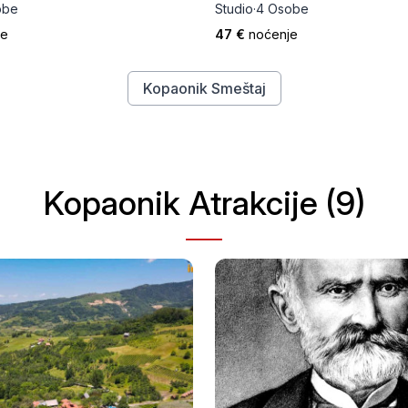
obe
Studio
·
4 Osobe
je
47 €
noćenje
Kopaonik Smeštaj
Kopaonik Atrakcije (9)