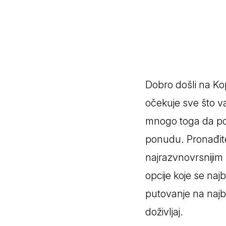
Zlatar
Dobro došli na Kop
očekuje sve što v
mnogo toga da po
ponudu. Pronađite 
najrazvnovrsnijim m
opcije koje se naj
putovanje na najbo
doživljaj.