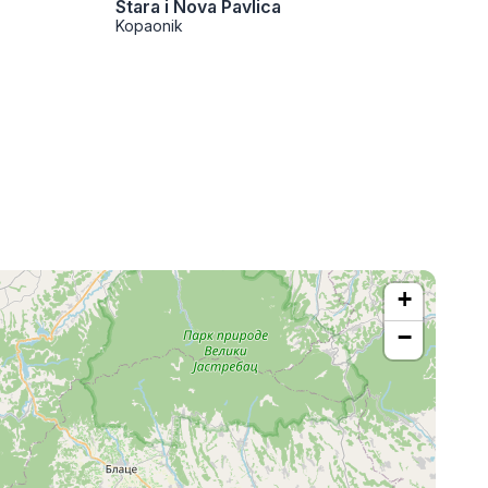
Stara i Nova Pavlica
Kopaonik
+
−