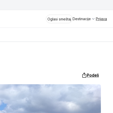
Destinacije
Prijava
Oglasi smeštaj
Divčibare
Vrnjačka Banja
Spremite se za virtuelno putovanje
Podeli
kroz jednu od najlepših zemalja
Perućac
Evrope i sveta. Uživaćete u prikazima
planinskih masiva poput Tare i Šar-
Kladovo
planine, ali i u ravničarskim predelima
prostrane Vojvodine. Istraživanje
Aranđelovac
tradicije i kulturnog dobra Srbije
otkriće vam pravu narav srpskog