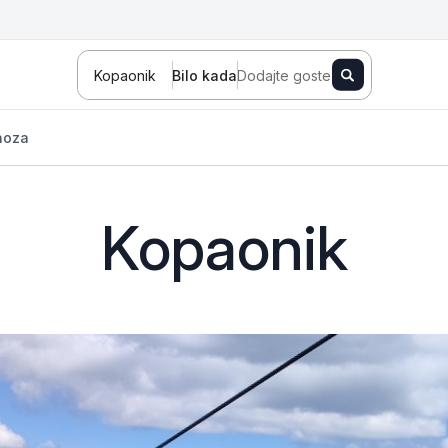
Kopaonik
Bilo kada
Dodajte goste
noza
Kopaonik
Novi Sad
Zlatibor
Kopaonik
Banja Koviljača
Sokobanja
Fruška gora
Tara
Stara planina
Banja Vrujci
Kragujevac
Ždrelo
Golubac
Bajina Bašta
Kraljevo
Jagodina