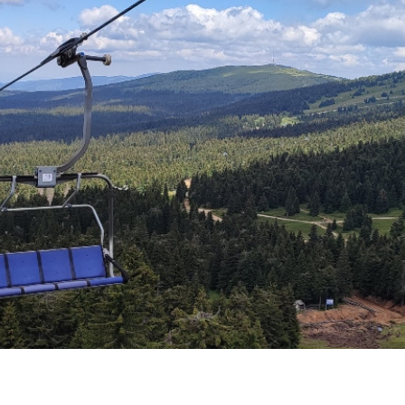
Subotica
Nova Varoš
Valjevo
Uvac
Kruševac
Pirot
Novi Pazar
Zrenjanin
Vršac
Gornji Milanovac
Raška
Leskovac
Bor
Požarevac
Senta
Požega
Sremska
Ljubovija
Mitrovica
Topola
Bela Crkva
Negotin
Bačka Palanka
Ćuprija
Kanjiža
Temerin
Novi Bečej
Mali Zvornik
Kosmaj
Golija
Bačka Topola