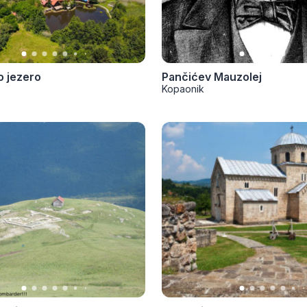
 jezero
Pančićev Mauzolej
Kopaonik