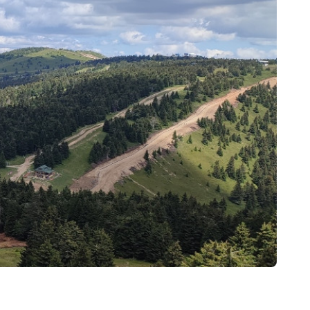
Šabac
naroda, a slike lokalnih i tradicionalnih
specijaliteta osetićete i na svojim
nepcima.
Loznica
Sombor
Zaječar
Vrbas
Majdanpek
Ub
Donji Milanovac
Apatin
Palić