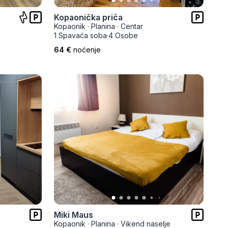
Kopaonička priča
Kopaonik
·
Planina
·
Centar
1 Spavaća soba
·
4 Osobe
64 €
noćenje
Miki Maus
Kopaonik
·
Planina
·
Vikend naselje