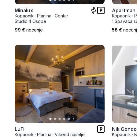
Minalux
Apartman 
Kopaonik
·
Planina
·
Centar
Kopaonik
·
P
Studio
·
4 Osobe
1 Spavaća s
99 €
noćenje
58 €
noćen
LuFi
Nik Gondo
Kopaonik
·
Planina
·
Vikend naselje
Kopaonik
·
B