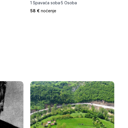
1 Spavaća soba
·
5 Osoba
58 €
noćenje