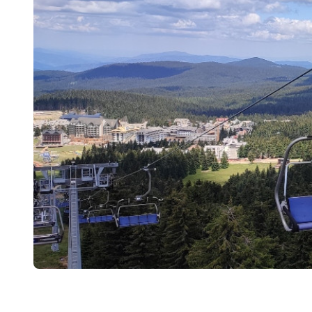
Smederevo
Čačak
Pančevo
Vranje
Paraćin
Kikinda
Srbobran
Inđija
Ruma
Sremski Karlovci