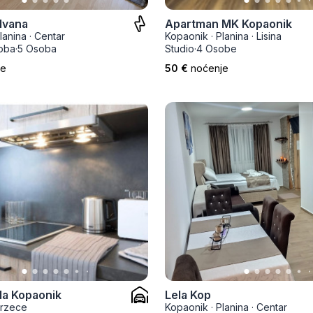
Ivana
Apartman MK Kopaonik
lanina
·
Centar
Kopaonik
·
Planina
·
Lisina
oba
·
5 Osoba
Studio
·
4 Osobe
je
50 €
noćenje
la Kopaonik
Lela Kop
rzece
Kopaonik
·
Planina
·
Centar