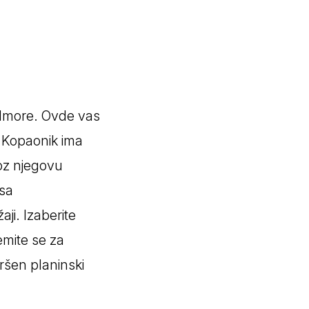
 odmore. Ovde vas
. Kopaonik ima
oz njegovu
 sa
aji. Izaberite
emite se za
vršen planinski