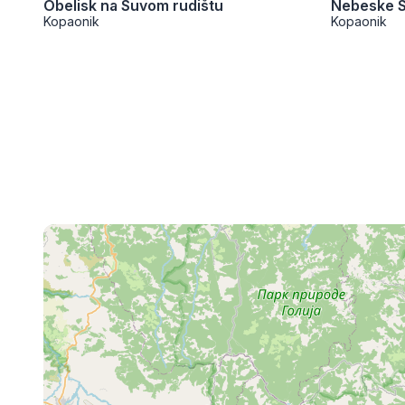
Obelisk na Suvom rudištu
Nebeske S
Kopaonik
Kopaonik