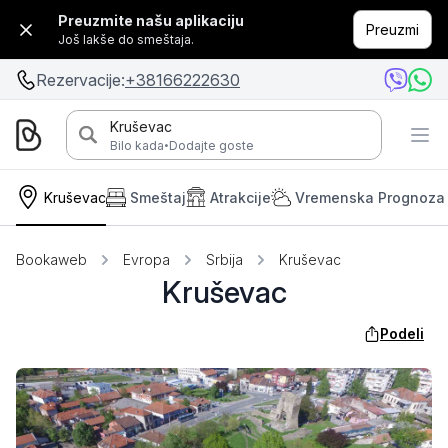
Preuzmite našu aplikaciju
Preuzmi
Još lakše do smeštaja.
Rezervacije:
+38166222630
Kruševac
·
Bilo kada
Dodajte goste
Kruševac
Smeštaj
Atrakcije
Vremenska Prognoza
Bookaweb
Evropa
Srbija
Kruševac
Kruševac
Podeli