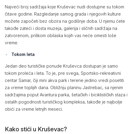
Najveći broj sadržaja koje Kruševac nudi dostupne su tokom
čitave godine. Razgledanje samog grada i njegovih kulture
možete započeti bez obzira na godišnje doba. U njemu ćete
takođe zateći i dosta muzeja, galerija i sličnih sadržaja na
zatvorenom, prilikom obilaska kojih vas neće omesti loše
vreme.
Tokom leta
Jedan deo turističke ponude Kruševca dostupan je samo
tokom proleća i leta. To je, pre svega, Sportsko-rekreativni
centar Samar, čiji mini akva park i terene jedino vredi posetiti
za vreme toplijih dana. Obližnju planinu Jastrebac, sa njenim
sadržajima poput Avantura parka, šetačkih i biciklističkih staza i
ostalih pogodnosti turističkog kompleksa, takođe je najbolje
obići za vreme letnjih meseci.
Kako stići u Kruševac?