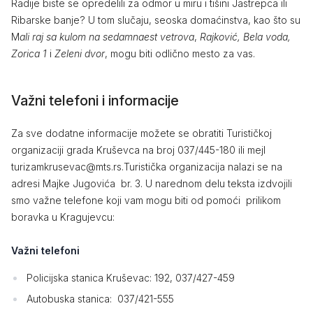
Radije biste se opredelili za odmor u miru i tišini Jastrepca ili
Ribarske banje? U tom slučaju, seoska domaćinstva, kao što su
M
ali raj sa kulom na sedamnaest vetrova
,
Rajković, Bela voda,
Zorica 1
i
Zeleni dvor
, mogu biti odlično mesto za vas.
Važni telefoni i informacije
Za sve dodatne informacije možete se obratiti Turističkoj
organizaciji grada Kruševca na broj 037/445-180 ili mejl
turizamkrusevac@mts.rs.Turistička organizacija nalazi se na
adresi Majke Jugovića br. 3. U narednom delu teksta izdvojili
smo važne telefone koji vam mogu biti od pomoći prilikom
boravka u Kragujevcu:
Važni telefoni
Policijska stanica Kruševac: 192, 037/427-459
Autobuska stanica: 037/421-555