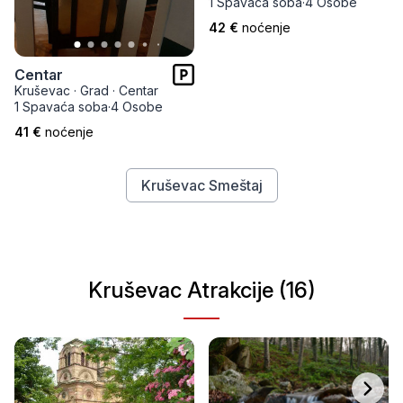
1 Spavaća soba
·
4 Osobe
42 €
noćenje
Centar
Kruševac
·
Grad
·
Centar
1 Spavaća soba
·
4 Osobe
41 €
noćenje
Kruševac Smeštaj
Kruševac Atrakcije (16)