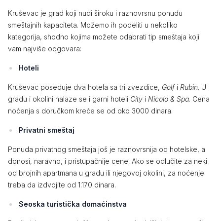
Kruševac je grad koji nudi široku i raznovrsnu ponudu
smeštajnih kapaciteta. Možemo ih podeliti u nekoliko
kategorija, shodno kojima možete odabrati tip smeštaja koji
vam najviše odgovara:
Hoteli
Kruševac poseduje dva hotela sa tri zvezdice,
Golf
i
Rubin
. U
gradu i okolini nalaze se i garni hoteli
City
i
Nicolo & Spa
. Cena
noćenja s doručkom kreće se od oko 3000 dinara.
Privatni smeštaj
Ponuda privatnog smeštaja još je raznovrsnija od hotelske, a
donosi, naravno, i pristupačnije cene. Ako se odlučite za neki
od brojnih apartmana u gradu ili njegovoj okolini, za noćenje
treba da izdvojite od 1.170 dinara.
Seoska turistička domaćinstva