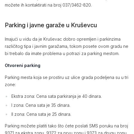
možete ih kontaktirati na broj 037/3462-820.
Parking i javne garaže u Kruševcu
Imajući u vidu da je Kruševac dobro opremljen i parkinzima
različitog tipa i javnim garažama, tokom posete ovom gradu ne
bi trebalo da imate problema u potrazi za parking mestom.
Otvoreni parking
Parking mesta koja se prostiru uz ulice grada podeljena su u tri
zone:
Ekstra zona: Cena sata parkiranja je 40 dinara.
I zona: Cena sata je 35 dinara.
II zona: Cena sata je 25 dinara.
Parking možete platiti tako što ćete poslati SMS poruku na broj
9371 za ekstra zonu, 9372 za prvu zonu i 9373 za drugu zonu.