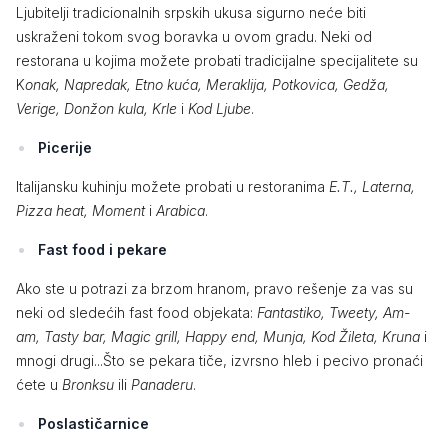
Ljubitelji tradicionalnih srpskih ukusa sigurno neće biti
uskraženi tokom svog boravka u ovom gradu. Neki od
restorana u kojima možete probati tradicijalne specijalitete su
K
onak, Napredak, Etno kuća, Meraklija, Potkovica, Gedža,
Verige, Donžon kula, Krle
i
Kod Ljube
.
Picerije
Italijansku kuhinju možete probati u restoranima
E.T., Laterna,
Pizza heat, Moment
i
Arabica
.
Fast food i pekare
Ako ste u potrazi za brzom hranom, pravo rešenje za vas su
neki od sledećih fast food objekata:
Fantastiko, Tweety, Am-
am, Tasty bar, Magic grill, Happy end, Munja, Kod Žileta, Kruna
i
mnogi drugi...Što se pekara tiče, izvrsno hleb i pecivo pronaći
ćete u
Bronksu
ili
Panaderu
.
Poslastičarnice