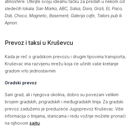
atmosfere. Otkrijte svoju idealnu tačku za predah u nekom od
sledećih lokala:
San Marko, ABC, Salsa, Dora, Grizli, EL Paco,
Dali, Choco, Magnetic, Basement, Galerija cafe, Tailors pub
ili
Apriori
.
Prevoz i taksi u Kruševcu
Kada je reč o gradskom prevozu i drugim tipovima transporta,
Kruševac ima razvijenu mrežu koja će učiniti vaše kretanje
gradom vrlo jednostavnim.
Gradski prevoz
Sam grad, ali i njegova okolina, dobro su povezani velikim
brojem gradskih, prigradskih i međugradskih linija. Za gradski
prevoz zaduženo je preduzeće Jugoprevoz Kruševac. Više
informacija o linijama, stanicama i redu vožnje možete pronaći
na njihovom
sajtu
.