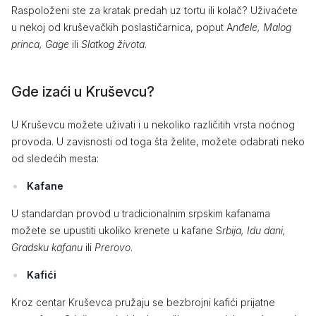
Raspoloženi ste za kratak predah uz tortu ili kolač? Uživaćete
u nekoj od kruševačkih poslastičarnica, poput A
nđele, Malog
princa, Gage
ili
Slatkog života
.
Gde izaći u Kruševcu?
U Kruševcu možete uživati i u nekoliko različitih vrsta noćnog
provoda. U zavisnosti od toga šta želite, možete odabrati neko
od sledećih mesta:
Kafane
U standardan provod u tradicionalnim srpskim kafanama
možete se upustiti ukoliko krenete u kafane S
rbija, Idu dani,
Gradsku kafanu
ili
Prerovo
.
Kafići
Kroz centar Kruševca pružaju se bezbrojni kafići prijatne