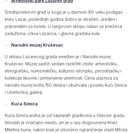
Arheološki park
Lazarev grad
Srednjovekovni grad iz koga je u davnom XIV veku podigao
knez Lazar, poslednjih godina dobro je istražen, uređen i
pripremljen za turiste. U njegovom sklopu nalazi se kneževa
zadužbina, crkva Lazarica, i glavna gradska kula.
Narodni muzej Kruševac
U sklopu Lazarevog grada smešten je i Narodni muzej
Kruševac. Muzej sadrži sedam različitih zbirki: arheološku,
etnografsku, numizmatičku, kulturno-istorijsku, prirodnjačku i
kolekcije likovne i primenjene umetnosti. Cena ulaznica za
narodni muzej košta 150 dinara i obuhvata i posetu Kući Simića
i Umetničkoj galeriji.
Kuća Simića
Kuća Simića jedna je od najstarijih građevina u čitavom gradu.
Istorijski je značajno mesto, jer je u njoj dogovorena Knez
Miletina buna, nakon koje je izboreno ograničenje vlasti Miloša