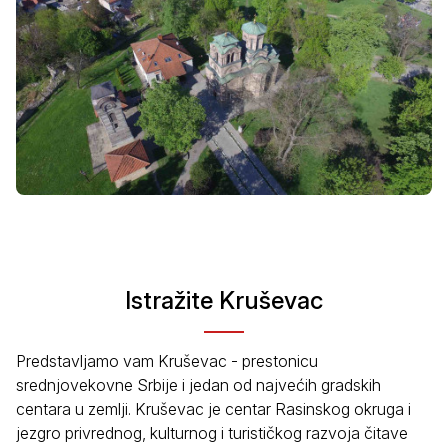
Istražite Kruševac
Predstavljamo vam Kruševac - prestonicu
srednjovekovne Srbije i jedan od najvećih gradskih
centara u zemlji. Kruševac je centar Rasinskog okruga i
jezgro privrednog, kulturnog i turističkog razvoja čitave