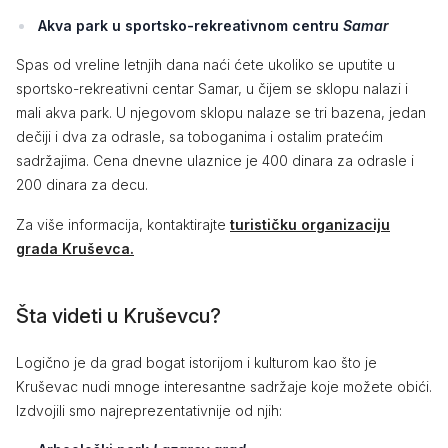
Akva park u sportsko-rekreativnom centru
Samar
Spas od vreline letnjih dana naći ćete ukoliko se uputite u
sportsko-rekreativni centar Samar, u čijem se sklopu nalazi i
mali akva park. U njegovom sklopu nalaze se tri bazena, jedan
dečiji i dva za odrasle, sa toboganima i ostalim pratećim
sadržajima. Cena dnevne ulaznice je 400 dinara za odrasle i
200 dinara za decu.
Za više informacija, kontaktirajte
turističku organizaciju
grada Kruševca.
Šta videti u Kruševcu?
Logično je da grad bogat istorijom i kulturom kao što je
Kruševac nudi mnoge interesantne sadržaje koje možete obići.
Izdvojili smo najreprezentativnije od njih: