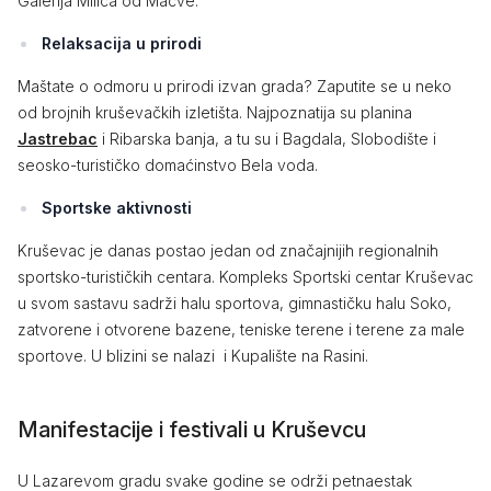
Galerija Milića od Mačve.
Relaksacija u prirodi
Maštate o odmoru u prirodi izvan grada? Zaputite se u neko
od brojnih kruševačkih izletišta. Najpoznatija su planina
Jastrebac
i Ribarska banja, a tu su i Bagdala, Slobodište i
seosko-turističko domaćinstvo Bela voda.
Sportske aktivnosti
Kruševac je danas postao jedan od značajnijih regionalnih
sportsko-turističkih centara. Kompleks Sportski centar Kruševac
u svom sastavu sadrži halu sportova, gimnastičku halu Soko,
zatvorene i otvorene bazene, teniske terene i terene za male
sportove. U blizini se nalazi i Kupalište na Rasini.
Manifestacije i festivali u Kruševcu
U Lazarevom gradu svake godine se održi petnaestak