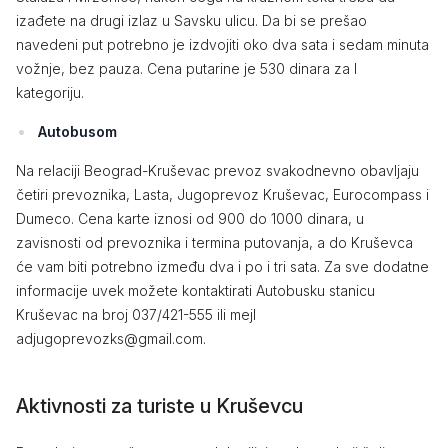
izađete na drugi izlaz u Savsku ulicu. Da bi se prešao
navedeni put potrebno je izdvojiti oko dva sata i sedam minuta
vožnje, bez pauza. Cena putarine je 530 dinara za I
kategoriju.
Autobusom
Na relaciji Beograd-Kruševac prevoz svakodnevno obavljaju
četiri prevoznika, Lasta, Jugoprevoz Kruševac, Eurocompass i
Dumeco. Cena karte iznosi od 900 do 1000 dinara, u
zavisnosti od prevoznika i termina putovanja, a do Kruševca
će vam biti potrebno između dva i po i tri sata. Za sve dodatne
informacije uvek možete kontaktirati Autobusku stanicu
Kruševac na broj 037/421-555 ili mejl
adjugoprevozks@gmail.com.
Aktivnosti za turiste u Kruševcu