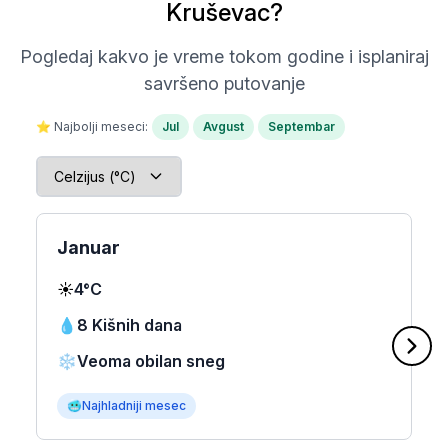
Kruševac?
Pogledaj kakvo je vreme tokom godine i isplaniraj
savršeno putovanje
⭐ Najbolji meseci:
Jul
Avgust
Septembar
Januar
☀️
4°C
💧
8 Kišnih dana
❄️
Veoma obilan sneg
🥶
Najhladniji mesec