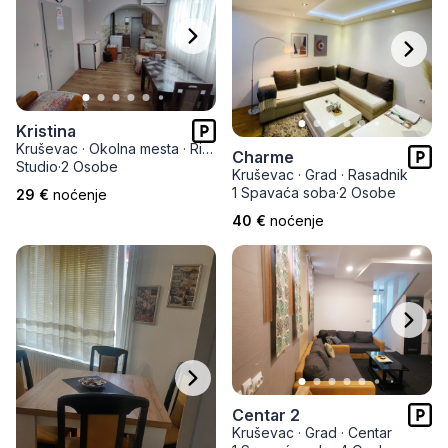
Kristina
Kruševac
·
Okolna mesta
·
Ribarska banja
Charme
Studio
·
2 Osobe
Kruševac
·
Grad
·
Rasadnik
1 Spavaća soba
·
2 Osobe
29 €
noćenje
40 €
noćenje
Centar 2
Kruševac
·
Grad
·
Centar