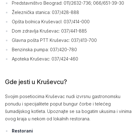
Predstavništvo Beograd: 011/2632-736; 066/651-39-30
Železnička stanica: 037/428-888
Opšta bolnica Kruševacl: 037/414-000
Dom zdravlja Kruševac: 037/441-885
Glavna pošta PTT Kruševac: 037/413-700
Benzinska pumpa: 037/420-780
Apoteka Kruševac: 037/424-460
Gde jesti u Kruševcu?
Svojim posetiocima Kruševac nudi izvrsnu gastronomsku
ponudu i specijalitete poput bungur čorbe i telećeg
šumadijskog kotleta. Upoznajte se sa bogatim ukusima i vinima
ovog kraja u nekom od lokalnih restorana.
Restorani