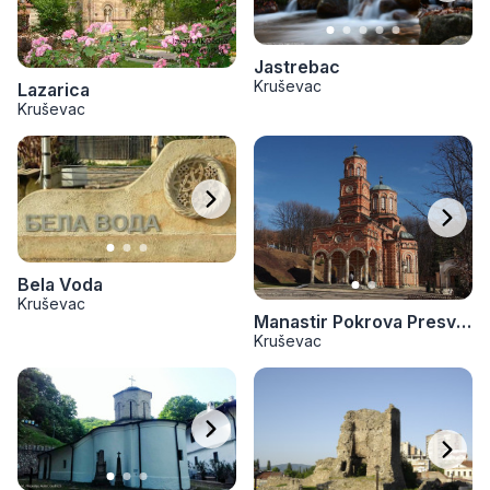
Jastrebac
Kruševac
Lazarica
Kruševac
Bela Voda
Kruševac
Manastir Pokrova Presvete Bogorodice
Kruševac