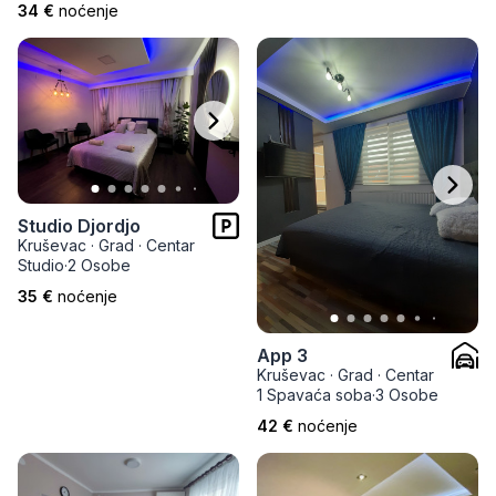
34 €
noćenje
Studio Djordjo
Kruševac
·
Grad
·
Centar
Studio
·
2 Osobe
35 €
noćenje
App 3
Kruševac
·
Grad
·
Centar
1 Spavaća soba
·
3 Osobe
42 €
noćenje