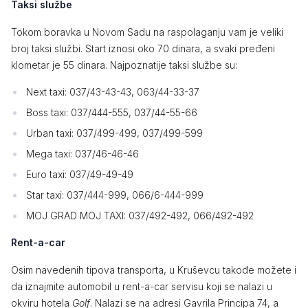
Taksi službe
Tokom boravka u Novom Sadu na raspolaganju vam je veliki
broj taksi službi. Start iznosi oko 70 dinara, a svaki pređeni
klometar je 55 dinara. Najpoznatije taksi službe su:
Next taxi: 037/43-43-43, 063/44-33-37
Boss taxi: 037/444-555, 037/44-55-66
Urban taxi: 037/499-499, 037/499-599
Mega taxi: 037/46-46-46
Euro taxi: 037/49-49-49
Star taxi: 037/444-999, 066/6-444-999
MOJ GRAD MOJ TAXI: 037/492-492, 066/492-492
Rent-a-car
Osim navedenih tipova transporta, u Kruševcu takođe možete i
da iznajmite automobil u rent-a-car servisu koji se nalazi u
okviru hotela
Golf
. Nalazi se na adresi Gavrila Principa 74, a