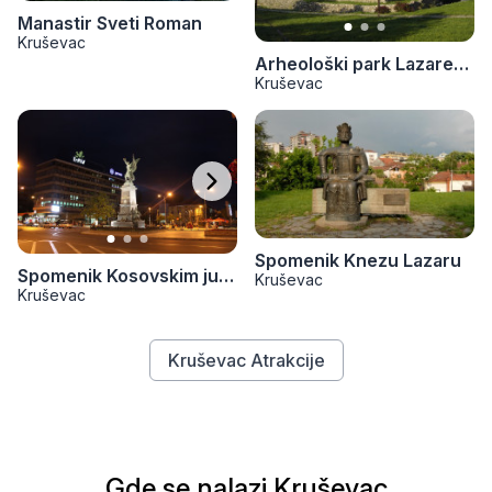
Manastir Sveti Roman
Kruševac
Arheološki park Lazarev grad
Kruševac
Spomenik Knezu Lazaru
Spomenik Kosovskim junacima
Kruševac
Kruševac
Kruševac Atrakcije
Gde se nalazi Kruševac