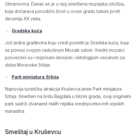
Obrenovića. Danas se je u njoj smeštena muzejska izložba,
koja dočarava porodični život u ovom gradu tokom prvih
decenija XX veka.
Gradska kuća
Još jedna građevina koju vredi posetiti je Gradska kuća, koja
se ponosi svojom raskošnom Mozaik salom. Vredni mozaici
posvećeni su i insprisani istorijom i mitologijom vezanom za
doba Moravske Srbije.
Park minijatura Srbija
Najnovija turistička atrakcija Kruševca jeste Park minijatura
Srbija. Smešten na brdu Bagdala u blizini grada, ovaj originalni
park sadrži dvanaest malih replika srednjovekovnih srpskih
manastira.
Smeštaj u Kruševcu