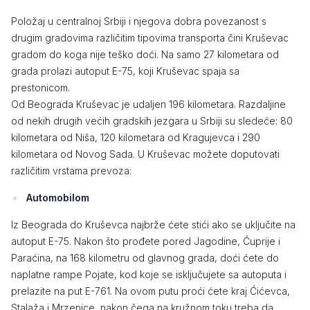
Položaj u centralnoj Srbiji i njegova dobra povezanost s
drugim gradovima različitim tipovima transporta čini Kruševac
gradom do koga nije teško doći. Na samo 27 kilometara od
grada prolazi autoput E-75, koji Kruševac spaja sa
prestonicom.
Od Beograda Kruševac je udaljen 196 kilometara. Razdaljine
od nekih drugih većih gradskih jezgara u Srbiji su sledeće: 80
kilometara od Niša, 120 kilometara od Kragujevca i 290
kilometara od Novog Sada. U Kruševac možete doputovati
različitim vrstama prevoza:
Automobilom
Iz Beograda do Kruševca najbrže ćete stići ako se uključite na
autoput E-75. Nakon što prođete pored Jagodine, Ćuprije i
Paraćina, na 168 kilometru od glavnog grada, doći ćete do
naplatne rampe Pojate, kod koje se isključujete sa autoputa i
prelazite na put E-761. Na ovom putu proći ćete kraj Ćićevca,
Stalaža i Mrzenice, nakon čega na kružnom toku treba da