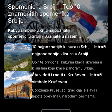
Spomenici u Srbiji – Top 10
znamenitih spomenika
Srbije
Kakvu simboliku kriju najpoznatiji
spomenici u Srbiji? Saznajte u našem
blogu!
10 najpoznatijih klisura u Srbiji - Istraži
najposećenije klisure u Srbiji
Otkrijte prirodna i kulturna blaga skrivena u
klisurama koje krase panoramu Srbije.
Šta videti i raditi u Kruševcu - Istraži
simbole Kruševca
Upoznajte Kruševac, grad čija je slava i
lepota opevana u narodnim pesmama.