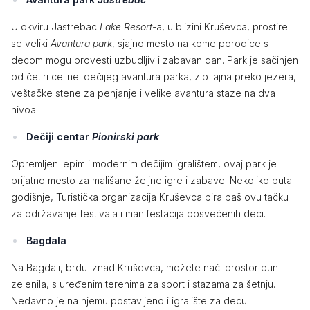
U okviru Jastrebac
Lake Resort-
a, u blizini Kruševca, prostire
se veliki
Avantura park
, sjajno mesto na kome porodice s
decom mogu provesti uzbudljiv i zabavan dan. Park je sačinjen
od četiri celine: dečijeg avantura parka, zip lajna preko jezera,
veštačke stene za penjanje i velike avantura staze na dva
nivoa
Dečiji centar
Pionirski park
Opremljen lepim i modernim dečijim igralištem, ovaj park je
prijatno mesto za mališane željne igre i zabave. Nekoliko puta
godišnje, Turistička organizacija Kruševca bira baš ovu tačku
za održavanje festivala i manifestacija posvećenih deci.
Bagdala
Na Bagdali, brdu iznad Kruševca, možete naći prostor pun
zelenila, s uređenim terenima za sport i stazama za šetnju.
Nedavno je na njemu postavljeno i igralište za decu.