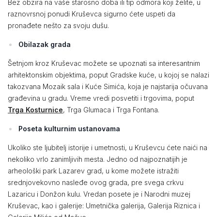
Bez obzira na vaše starosno doba ili tip odmora koji želite, u
raznovrsnoj ponudi Kruševca sigurno ćete uspeti da
pronađete nešto za svoju dušu.
Obilazak grada
Šetnjom kroz Kruševac možete se upoznati sa interesantnim
arhitektonskim objektima, poput Gradske kuće, u kojoj se nalazi
takozvana Mozaik sala i Kuće Simića, koja je najstarija očuvana
građevina u gradu. Vreme vredi posvetiti i trgovima, poput
Trga Kosturnice
, Trga Glumaca i Trga Fontana.
Poseta kulturnim ustanovama
Ukoliko ste ljubitelj istorije i umetnosti, u Kruševcu ćete naići na
nekoliko vrlo zanimljivih mesta. Jedno od najpoznatijih je
arheološki park Lazarev grad, u kome možete istražiti
srednjovekovno nasleđe ovog grada, pre svega crkvu
Lazaricu i Donžon kulu. Vredan posete je i Narodni muzej
Kruševac, kao i galerije: Umetnička galerija, Galerija Riznica i