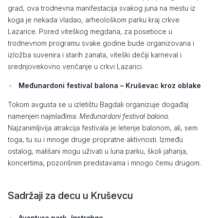
grad, ova trodnevna manifestacija svakog juna na mestu iz
koga je nekada vladao, arheološkom parku kraj crkve
Lazarice. Pored viteškog megdana, za posetioce u
trodnevnom programu svake godine bude organizovana i
izložba suvenira i starih zanata, viteški dečiji karneval i
srednjovekovno venčanje u crkvi Lazarici.
Međunardoni festival balona – Kruševac kroz oblake
Tokom avgusta se u izletištu Bagdali organizuje događaj
namenjen najmlađima:
Međunardoni festival balona
.
Najzanimljivija atrakcija festivala je letenje balonom, ali, sem
toga, tu su i mnoge druge propratne aktivnosti. Između
ostalog, mališani mogu uživati u luna parku, školi jahanja,
koncertima, pozorišnim predstavama i mnogo čemu drugom.
Sadržaji za decu u Kruševcu
Avantura park
Jastrebac