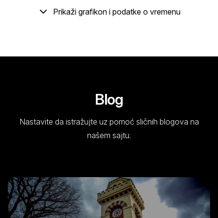
Prikaži grafikon i podatke o vremenu
Blog
Nastavite da istražujte uz pomoć sličnih blogova na
našem sajtu.