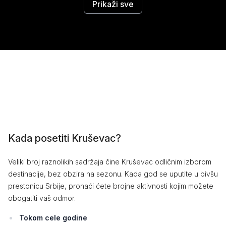
Prikaži sve
Kada posetiti Kruševac?
Veliki broj raznolikih sadržaja čine Kruševac odličnim izborom
destinacije, bez obzira na sezonu. Kada god se uputite u bivšu
prestonicu Srbije, pronaći ćete brojne aktivnosti kojim možete
obogatiti vaš odmor.
Tokom cele godine