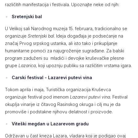
različitih manifestacija i festivala. Upoznajte neke od njih:
Sretenjski bal
U Velikoj sali Narodnog muzeja 15. februara, tradicionalno se
organizuje
Sretenjski bal
. Ideja događaja je podsećanje na
značaj Prvog srpskog ustanka, ali isto tako i prikupljanje
humanitarne pomoći za najugroženije sugrađane. Za balski
program zaduženi su mladići i devojke kruševačke plesne
grupe
Lazarica
, koji upoznju publiku sa različitim vrstama igara.
Carski festival - Lazarevi putevi vina
Tokom aprila i maja, Turistička organizacija Kruševca
organizuje festival pod imenom
Lazarevi putevi vina.
Festival
okuplja vinarije iz čitavog Rasinskog okruga i cilj mu je da
promoviše i podstakne njihovu delatnost i proizvode.
Viteški megdan u Lazarevom gradu
Održavan u čast kneza Lazara, vladara koji je podigao ovaj