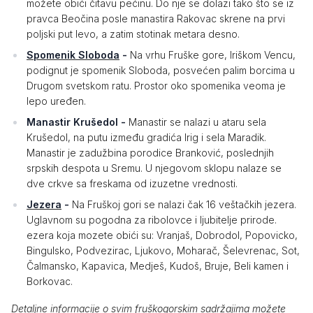
možete obići čitavu pećinu. Do nje se dolazi tako što se iz
pravca Beočina posle manastira Rakovac skrene na prvi
poljski put levo, a zatim stotinak metara desno.
Spomenik Sloboda
-
Na vrhu Fruške gore, Iriškom Vencu,
podignut je spomenik Sloboda, posvećen palim borcima u
Drugom svetskom ratu. Prostor oko spomenika veoma je
lepo uređen.
Manastir Krušedol -
Manastir se nalazi u ataru sela
Krušedol, na putu između gradića Irig i sela Maradik.
Manastir je zadužbina porodice Branković, poslednjih
srpskih despota u Sremu. U njegovom sklopu nalaze se
dve crkve sa freskama od izuzetne vrednosti.
Jezera
-
Na Fruškoj gori se nalazi čak 16 veštačkih jezera.
Uglavnom su pogodna za ribolovce i ljubitelje prirode.
ezera koja mozete obići su: Vranjaš, Dobrodol, Popovicko,
Bingulsko, Podvezirac, Ljukovo, Moharač, Šelevrenac, Sot,
Čalmansko, Kapavica, Medješ, Kudoš, Bruje, Beli kamen i
Borkovac.
Detaljne informacije o svim fruškogorskim sadržajima možete