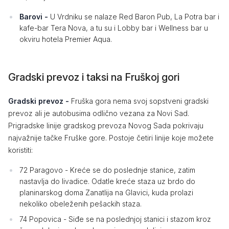
Barovi -
U Vrdniku se nalaze Red Baron Pub, La Potra bar i
kafe-bar Tera Nova, a tu su i Lobby bar i Wellness bar u
okviru hotela Premier Aqua.
Gradski prevoz i taksi na Fruškoj gori
Gradski prevoz -
Fruška gora nema svoj sopstveni gradski
prevoz ali je autobusima odlično vezana za Novi Sad.
Prigradske linije gradskog prevoza Novog Sada pokrivaju
najvažnije tačke Fruške gore. Postoje četiri linije koje možete
koristiti:
72 Paragovo - Kreće se do poslednje stanice, zatim
nastavlja do livadice. Odatle kreće staza uz brdo do
planinarskog doma Zanatlija na Glavici, kuda prolazi
nekoliko obeleženih pešackih staza.
74 Popovica - Siđe se na poslednjoj stanici i stazom kroz