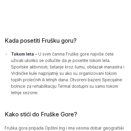
Kada posetiti Frušku goru?
Tokom leta -
U svim čarima Fruške gore najviše ćete
uživati ukoliko se odlučite da je posetite tokom leta.
Sportske aktivnosti, šetanje kroz šumu, obilazak manastira i
Vrdničke kule najprijatniji su ako su organizovani tokom
toplih prolećnih ili letnjih dana. Otvoreni bazeni Specijalne
bolnice za rehabilitaciju Termal dostupni su samo tokom
letnje sezone.
Kako stići do Fruške Gore?
Fruška gora pripada Opštini Irig i ima veoma dobar geografski