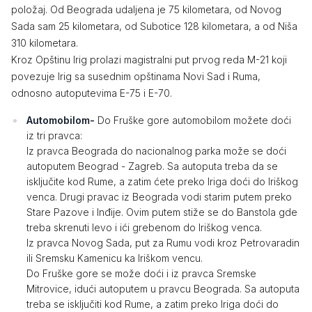
položaj. Od Beograda udaljena je 75 kilometara, od Novog
Sada sam 25 kilometara, od Subotice 128 kilometara, a od Niša
310 kilometara.
Kroz Opštinu Irig prolazi magistralni put prvog reda M-21 koji
povezuje Irig sa susednim opštinama Novi Sad i Ruma,
odnosno autoputevima E-75 i E-70.
Automobilom-
Do Fruške gore automobilom možete doći
iz tri pravca:
Iz pravca Beograda do nacionalnog parka može se doći
autoputem Beograd - Zagreb. Sa autoputa treba da se
isključite kod Rume, a zatim ćete preko Iriga doći do Iriškog
venca. Drugi pravac iz Beograda vodi starim putem preko
Stare Pazove i Inđije. Ovim putem stiže se do Banstola gde
treba skrenuti levo i ići grebenom do Iriškog venca.
Iz pravca Novog Sada, put za Rumu vodi kroz Petrovaradin
ili Sremsku Kamenicu ka Iriškom vencu.
Do Fruške gore se može doći i iz pravca Sremske
Mitrovice, idući autoputem u pravcu Beograda. Sa autoputa
treba se isključiti kod Rume, a zatim preko Iriga doći do