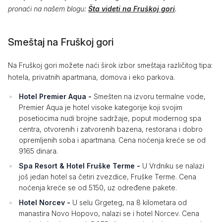
pronaći na našem blogu:
Šta videti na Fruškoj gori
.
Smeštaj na Fruškoj gori
Na Fruškoj gori možete naći širok izbor smeštaja različitog tipa:
hotela, privatnih apartmana, domova i eko parkova.
Hotel Premier Aqua -
Smešten na izvoru termalne vode,
Premier Aqua je hotel visoke kategorije koji svojim
posetiocima nudi brojne sadržaje, poput modernog spa
centra, otvorenih i zatvorenih bazena, restorana i dobro
opremljenih soba i apartmana. Cena noćenja kreće se od
9165 dinara.
Spa Resort & Hotel Fruške Terme -
U Vrdniku se nalazi
još jedan hotel sa četiri zvezdice, Fruške Terme. Cena
noćenja kreće se od 5150, uz određene pakete.
Hotel Norcev -
U selu Grgeteg, na 8 kilometara od
manastira Novo Hopovo, nalazi se i hotel Norcev. Cena