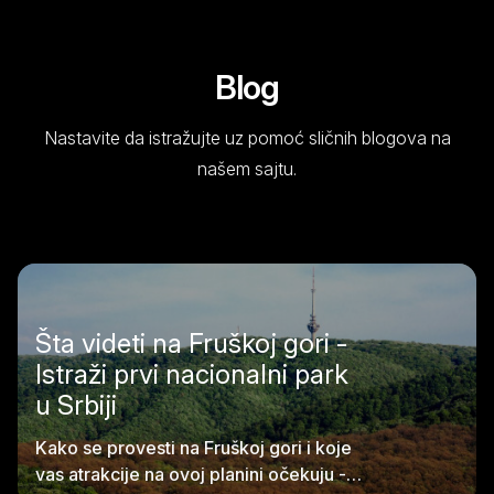
Blog
Nastavite da istražujte uz pomoć sličnih blogova na
našem sajtu.
Šta videti na Fruškoj gori -
Istraži prvi nacionalni park
u Srbiji
Kako se provesti na Fruškoj gori i koje
vas atrakcije na ovoj planini očekuju -