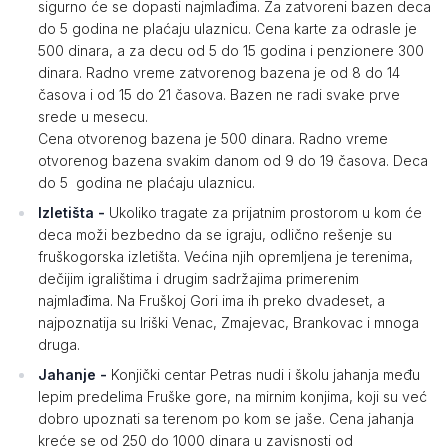
sigurno će se dopasti najmlađima. Za zatvoreni bazen deca
do 5 godina ne plaćaju ulaznicu. Cena karte za odrasle je
500 dinara, a za decu od 5 do 15 godina i penzionere 300
dinara. Radno vreme zatvorenog bazena je od 8 do 14
časova i od 15 do 21 časova. Bazen ne radi svake prve
srede u mesecu.
Cena otvorenog bazena je 500 dinara. Radno vreme
otvorenog bazena svakim danom od 9 do 19 časova. Deca
do 5 godina ne plaćaju ulaznicu.
Izletišta -
Ukoliko tragate za prijatnim prostorom u kom će
deca moži bezbedno da se igraju, odlično rešenje su
fruškogorska izletišta. Većina njih opremljena je terenima,
dečijim igralištima i drugim sadržajima primerenim
najmlađima. Na Fruškoj Gori ima ih preko dvadeset, a
najpoznatija su Iriški Venac, Zmajevac, Brankovac i mnoga
druga.
Jahanje -
Konjički centar Petras nudi i školu jahanja među
lepim predelima Fruške gore, na mirnim konjima, koji su već
dobro upoznati sa terenom po kom se jaše. Cena jahanja
kreće se od 250 do 1000 dinara u zavisnosti od