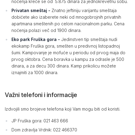
noćenja kreće se od 5.875 dinara za jednokrevetnu sobu.
Privatan smeštaj -
Znatno jeftiniju varijantu smeštaja
dobićete ako izaberete neki od mnogobrojnih privatnih
apartmana smeštenih po celom nacionalnom parku. Cena
noćenja polazi več od 1900 dinara.
Eko park Fruška gora -
Jedinstven tip smeštaja nudi
ekokamp Fruška gora, smešten u predivnoj listopadnoj
šumi. Kampovanje je mofuće u periodu od prvog maja do
prvog oktobra. Cena boravka u kampu za odrasle je 500
dinara, a za decu 300 dinara. Kamp prikolicu možete
iznajmiti za 1000 dinara.
Važni telefoni i informacije
Izdvojili smo brojeve telefona koji Vam mogu biti od koristi.
JP Fruška gora: 021 463 666
Dom zdravlja Vrdnik: 022 466370