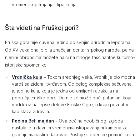
vremenskog trajanja i tipa konja.
Šta videti na Fruškoj gori?
Fruška gora nije čuvena jedino po svojim prirodnim lepotama.
Od XV veka ona je bila značajan centar srpskog naroda, pa na
njenim obroncima možete naići na mnoge fascinantne kulturno-
istorijske spomenike.
Vrdnička kula
-
Tokom srednjeg veka, Vrdnik je bio moćna
varoš sa zidom i tvrđavom. Od celog kompleksa sačuvana
je jedino kula, koja je jedna od omiljenih atrakcija na
području Fruške gore. Do nje se može doći putanjom koja
vodi kroz najlepše delove Fruške Ggre, u kraju poznatom
kao staza zdravlja.
Pećina Beli majdan -
Ova pećina neobičnog izgleda
nastala je u davnim vremenima iskopavanjem kamena za
gradnju manastira Rakovac. Postoje stepenice pomoći kojih