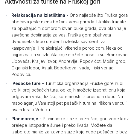
Aktivnosti za turiste na Fruškoj gori
Relaksacija na izletištima -
Ono najlepše što Fruška gora
obećava jeste njena božanstvena priroda. Ukoliko tragate
za opuštajućim odmorom izvan buke grada, ova planina je
savršena destinacija za vas, Fruška gora obuhvata
dvadesetak lepo uređenih izletišta savršenih za
kampovanje ili relaksirajući vikend s porodicom. Neka od
najpoznatijih su izletišta koje možete posetiti su: Brankovac,
Lipovaća, Kraljev izvor, Andrevlje, Popov čot, Mošin grob,
Ciganski logor, Astali, Bobelikova livada, Iriski venac i
Popovica.
Pešačke ture -
Turistička organizacija Fruške gore nudi
veliki broj pešačkih tura, od kojih možete izabrati onu koja
odgovara vašoj fizičkoj spremnosti i starosnom dobu. Na
raspolaganju Vam stoji pet pešačkih tura na Iriškom vencu i
osam tura u Vrdniku.
Planinarenje -
Planinarske staze na Fruškoj gori vode kroz
prelepe listopadne šume i preko livada. Možete da
izaberete manje zahtevne staze koje nude pešačenje bez