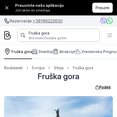
Preuzmite našu aplikaciju
Preuzmi
Još lakše do smeštaja.
Rezervacije:
+38166222630
Fruška gora
·
Bilo kada
Dodajte goste
Fruška gora
Smeštaj
Atrakcije
Vremenska Progno
Bookaweb
Evropa
Srbija
Fruška gora
Fruška gora
Podeli