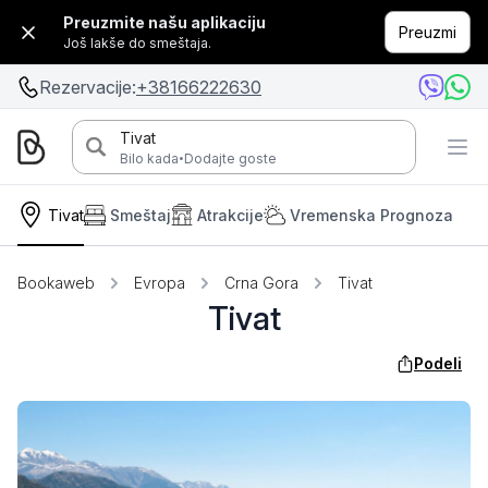
Preuzmite našu aplikaciju
Preuzmi
Još lakše do smeštaja.
Rezervacije:
+38166222630
Tivat
·
Bilo kada
Dodajte goste
Tivat
Smeštaj
Atrakcije
Vremenska Prognoza
Bookaweb
Evropa
Crna Gora
Tivat
Tivat
Podeli