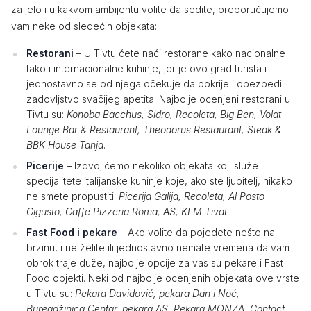
za jelo i u kakvom ambijentu volite da sedite, preporučujemo
vam neke od sledećih objekata:
Restorani
– U Tivtu ćete naći restorane kako nacionalne
tako i internacionalne kuhinje, jer je ovo grad turista i
jednostavno se od njega očekuje da pokrije i obezbedi
zadovljstvo svačijeg apetita. Najbolje ocenjeni restorani u
Tivtu su:
Konoba Bacchus, Sidro, Recoleta, Big Ben, Volat
Lounge Bar & Restaurant, Theodorus Restaurant, Steak &
BBK House Tanja
.
Picerije
– Izdvojićemo nekoliko objekata koji služe
specijalitete italijanske kuhinje koje, ako ste ljubitelj, nikako
ne smete propustiti:
Picerija Galija, Recoleta, Al Posto
Gigusto, Caffe Pizzeria Roma, AS, KLM Tivat
.
Fast Food i pekare
– Ako volite da pojedete nešto na
brzinu, i ne želite ili jednostavno nemate vremena da vam
obrok traje duže, najbolje opcije za vas su pekare i Fast
Food objekti. Neki od najbolje ocenjenih objekata ove vrste
u Tivtu su:
Pekara Davidović, pekara Dan i Noć,
Buregdžinica Centar, pekara AS, Pekara MONZA, Contact