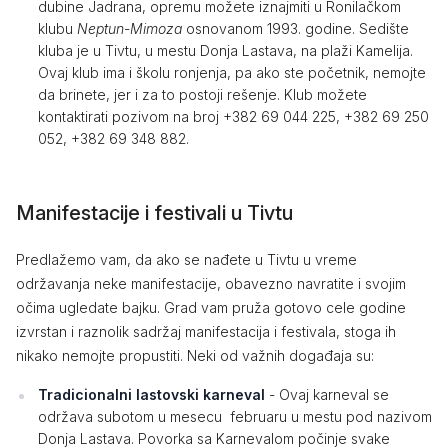
dubine Jadrana, opremu možete iznajmiti u Ronilačkom
klubu
Neptun-Mimoza
osnovanom 1993. godine. Sedište
kluba je u Tivtu, u mestu Donja Lastava, na plaži Kamelija.
Ovaj klub ima i školu ronjenja, pa ako ste početnik, nemojte
da brinete, jer i za to postoji rešenje. Klub možete
kontaktirati pozivom na broj +382 69 044 225, +382 69 250
052, +382 69 348 882.
Manifestacije i festivali u Tivtu
Predlažemo vam, da ako se nađete u Tivtu u vreme
održavanja neke manifestacije, obavezno navratite i svojim
očima ugledate bajku. Grad vam pruža gotovo cele godine
izvrstan i raznolik sadržaj manifestacija i festivala, stoga ih
nikako nemojte propustiti. Neki od važnih događaja su:
Tradicionalni lastovski karneval
- Ovaj karneval se
održava subotom u mesecu februaru u mestu pod nazivom
Donja Lastava. Povorka sa Karnevalom počinje svake