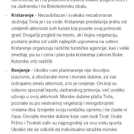
na Jadransku i na Bokokotorsku obalu.
Krstarenje
- Nezaobilazan i svakako nezaboravan
doživljaj Tivta je i sa vode. Krstarenje predstavlja jednu od
omiljenih aktivnosti svih turista koji posete ovaj primorski
grad. Drugačiji pogled na mesto, ali i bujnu vegetaciju,
postaće jedna od vaših najlepših uspomena na odmor.
Krstarenje organizuju različite turističke agencije, kao i veliki
smeštaji, pa su i cena i plan puta krstarenja zalivom Boke
Kotorske vrlo različiti.
Ronjenje
- Ukoliko vam planinarenje nije dovoljno
izazovno, a obožavate more i morske dubine, za vas
izdvajamo smelu aktivnost, a to je ronjenje. Oni koji su
odavno spoznali lepotu Jadranskog primorja, već uveliko
uživaju u ovoj aktivnosti. Morske dubine plaža Tivta,
poznate su po nestvarnoj vegetaciji i mnogobrojnim
vrstama riba. Iznajmite svoju ronilačku opremu i ne časite ni
časa. Osvojite morske dubine koje vam nudi Tivat. Uvala
Pržno i Tivatski zaliv su najpogodniji za ovu vrstu sporta.
Ukoliko ste se odlučili da individualno istražite morske