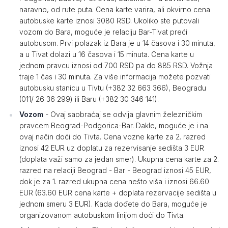
naravno, od rute puta. Cena karte varira, ali okvirno cena
autobuske karte iznosi 3080 RSD. Ukoliko ste putovali
vozom do Bara, moguće je relaciju Bar-Tivat preći
autobusom. Prvi polazak iz Bara je u 14 časova i 30 minuta,
a u Tivat dolazi u 16 časova i 15 minuta. Cena karte u
jednom pravcu iznosi od 700 RSD pa do 885 RSD. Vožnja
traje 1 čas i 30 minuta. Za više informacija možete pozvati
autobusku stanicu u Tivtu (+382 32 663 366), Beogradu
(011/ 26 36 299) ili Baru (+382 30 346 141).
Vozom
- Ovaj saobraćaj se odvija glavnim železničkim
pravcem Beograd-Podgorica-Bar. Dakle, moguće je i na
ovaj način doći do Tivta. Cena vozne karte za 2. razred
iznosi 42 EUR uz doplatu za rezervisanje sedišta 3 EUR
(doplata važi samo za jedan smer). Ukupna cena karte za 2.
razred na relaciji Beograd - Bar - Beograd iznosi 45 EUR,
dok je za 1. razred ukupna cena nešto viša i iznosi 66.60
EUR (63.60 EUR cena karte + doplata rezervacije sedišta u
jednom smeru 3 EUR). Kada dođete do Bara, moguće je
organizovanom autobuskom linijom doći do Tivta.