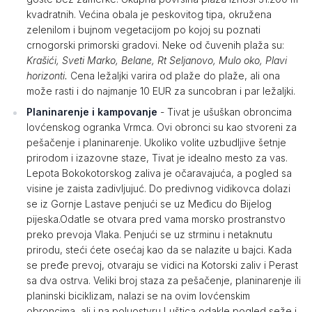
kvadratnih. Većina obala je peskovitog tipa, okružena
zelenilom i bujnom vegetacijom po kojoj su poznati
crnogorski primorski gradovi. Neke od čuvenih plaža su:
Krašići, Sveti Marko, Belane, Rt Seljanovo, Mulo oko, Plavi
horizonti.
Cena ležaljki varira od plaže do plaže, ali ona
može rasti i do najmanje 10 EUR za suncobran i par ležaljki.
Planinarenje i kampovanje
- Tivat je ušuškan obroncima
lovćenskog ogranka Vrmca. Ovi obronci su kao stvoreni za
pešačenje i planinarenje. Ukoliko volite uzbudljive šetnje
prirodom i izazovne staze, Tivat je idealno mesto za vas.
Lepota Bokokotorskog zaliva je očaravajuća, a pogled sa
visine je zaista zadivljujuć. Do predivnog vidikovca dolazi
se iz Gornje Lastave penjući se uz Međicu do Bijelog
pijeska.Odatle se otvara pred vama morsko prostranstvo
preko prevoja Vlaka. Penjući se uz strminu i netaknutu
prirodu, steći ćete osećaj kao da se nalazite u bajci. Kada
se pređe prevoj, otvaraju se vidici na Kotorski zaliv i Perast
sa dva ostrva. Veliki broj staza za pešačenje, planinarenje ili
planinski biciklizam, nalazi se na ovim lovćenskim
obroncima, ali i na poluostvru Luštica odakle pogled seže i