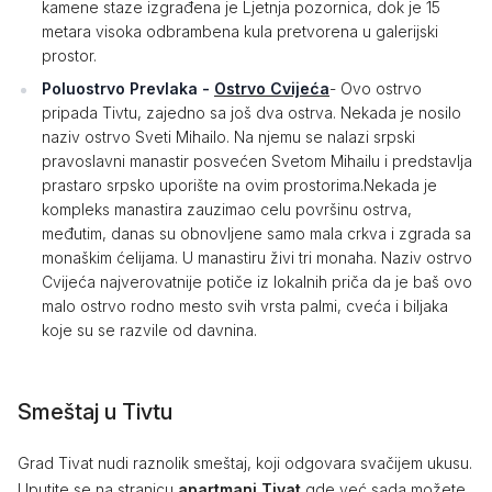
kamene staze izgrađena je Ljetnja pozornica, dok je 15
metara visoka odbrambena kula pretvorena u galerijski
prostor.
Poluostrvo Prevlaka -
Ostrvo Cvijeća
- Ovo ostrvo
pripada Tivtu, zajedno sa još dva ostrva. Nekada je nosilo
naziv ostrvo Sveti Mihailo. Na njemu se nalazi srpski
pravoslavni manastir posvećen Svetom Mihailu i predstavlja
prastaro srpsko uporište na ovim prostorima.Nekada je
kompleks manastira zauzimao celu površinu ostrva,
međutim, danas su obnovljene samo mala crkva i zgrada sa
monaškim ćelijama. U manastiru živi tri monaha. Naziv ostrvo
Cvijeća najverovatnije potiče iz lokalnih priča da je baš ovo
malo ostrvo rodno mesto svih vrsta palmi, cveća i biljaka
koje su se razvile od davnina.
Smeštaj u Tivtu
Grad Tivat nudi raznolik smeštaj, koji odgovara svačijem ukusu.
Uputite se na stranicu
apartmani Tivat
gde već sada možete