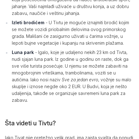
jahanje. Vaši najmlađi uživaće u društvu konja, a uz dobru
zabavu, naučiće i veštinu jahanja.
Izleti brodićem
- U Tivtu je moguće iznajmiti brodić kojim
se možete vozidi priobalnim delovima ovog primorskog
grada. Mališani će zasigurno uživati u čarima vožnje, u
lepoti bujne vegetacije i kupanju na skrivenim plažama.
Luna park
- Igalo, koje je udaljeno nekih 23 km od Tivta,
nudi sjajan luna park. Iz godine u godinu on raste, dok ga
sve više turista posećuje. U njemu se možete zabaviti na
mnogobrojnim vrteškama, trambolinama, voziti se u
autićima. Iako nosi naziv
Sve za jedan evro
, vožnje su malo
skuplje i iznose negde oko 2 EUR. U Budvi, koja je nešto
udaljenija, takođe se organizuje savremeni luna park za
zabavu.
Šta videti u Tivtu?
Iako Tivat nije pretežno velik grad, ima zaista svašta da ponudi