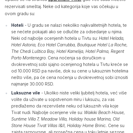
rezervisati smeštaj. Neke od kategorija koje vas očekuju u
ovom gradu su:
Hoteli
- U gradu se nalazi nekoliko najkvalitetnijih hotela, te
se nećete pokajati ako se odlučite za odsedanje u njima.
Neki od najbolje ocenjenih hotela u Tivtu su:
Hotel Helada,
Hotel Astoria, Eco Hotel Carrubba, Boutiquue Hotel La Roche,
The Chedi Luštica Bay, Hotel Kamelija, Hotel Palma, Regent
Porto Montenegro
. Cena noćenja sa doručkom u
dvokrevetnoj sobi sjajno ocenjenog hotela u Tivtu kreće se
od 10.000 RSD pa naviše, dok su cene u luksuznim hotelima
nešto više, pa će cena noćenja u dvokrevetnoj sobi iznositi
najmanje 30.000 RSD.
Luksuzne vile
- Ukoliko niste veliki ljubitelj hotela, već više
volite da uživate u sopstvenom miru i luksuzu, za vas
predlažemo da rezervišete neku od luksuznih vila koje
Tivat nudi. Najbolje ocenjene vile su:
Waikiki Beach House,
Suntime Villa 7, Meadow Villa, Holiday house Marina, Old
Stone House Tivat Villas I&II, Holiday Home Brinic.
Cene su
zaista raznovrsne, ali prosečna cena u toku letnje sezone