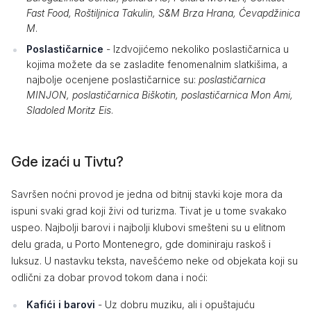
Fast Food, Roštiljnica Takulin, S&M Brza Hrana, Ćevapdžinica
M
.
Poslastičarnice
- Izdvojićemo nekoliko poslastičarnica u
kojima možete da se zasladite fenomenalnim slatkišima, a
najbolje ocenjene poslastičarnice su:
poslastičarnica
MINJON, poslastičarnica Biškotin, poslastičarnica Mon Ami,
Sladoled Moritz Eis
.
Gde izaći u Tivtu?
Savršen noćni provod je jedna od bitnij stavki koje mora da
ispuni svaki grad koji živi od turizma. Tivat je u tome svakako
uspeo. Najbolji barovi i najbolji klubovi smešteni su u elitnom
delu grada, u Porto Montenegro, gde dominiraju raskoš i
luksuz. U nastavku teksta, navešćemo neke od objekata koji su
odlični za dobar provod tokom dana i noći:
Kafići i barovi
- Uz dobru muziku, ali i opuštajuću