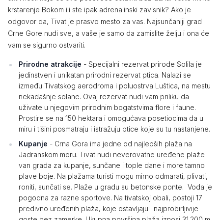
krstarenje Bokom ili ste ipak adrenalinski zavisnik? Ako je
odgovor da, Tivat je prasvo mesto za vas. Najsunčaniji grad
Crne Gore nudi sve, a vaše je samo da zamislite želju i ona će
vam se sigurno ostvariti.
Prirodne atrakcije
- Specijalni rezervat prirode Solila je
jedinstven i unikatan prirodni rezervat ptica. Nalazi se
između Tivatskog aerodroma i poluostrva Luštica, na mestu
nekadašnje solane. Ovaj rezervat nudi vam priliku da
uživate u njegovim prirodnim bogatstvima flore i faune.
Prostire se na 150 hektara i omogućava posetiocima da u
miru i tišini posmatraju i istražuju ptice koje su tu nastanjene.
Kupanje
- Crna Gora ima jedne od najlepših plaža na
Jadranskom moru. Tivat nudi neverovatne uređene plaže
van grada za kupanje, sunčane i tople dane i more tamno
plave boje. Na plažama turisti mogu mirno odmarati, plivati,
roniti, sunčati se. Plaže u gradu su betonske ponte. Voda je
pogodna za razne sportove. Na tivatskoj obali, postoji 17
predivno uređenih plaža, koje ostavljaju i najprobirljivije
goste bez zamerke. Ukupna površina plaža iznosi 31.200 m