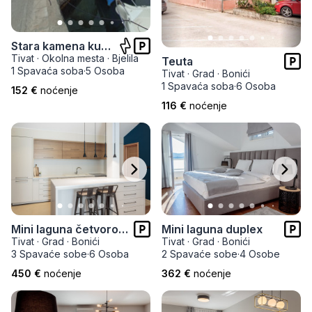
Stara kamena kuća na obali mora
Tivat
·
Okolna mesta
·
Bjelila
Teuta
1 Spavaća soba
·
5 Osoba
Tivat
·
Grad
·
Bonići
1 Spavaća soba
·
6 Osoba
152 €
noćenje
116 €
noćenje
Mini laguna četvorosoban
Mini laguna duplex
Tivat
·
Grad
·
Bonići
Tivat
·
Grad
·
Bonići
3 Spavaće sobe
·
6 Osoba
2 Spavaće sobe
·
4 Osobe
450 €
noćenje
362 €
noćenje