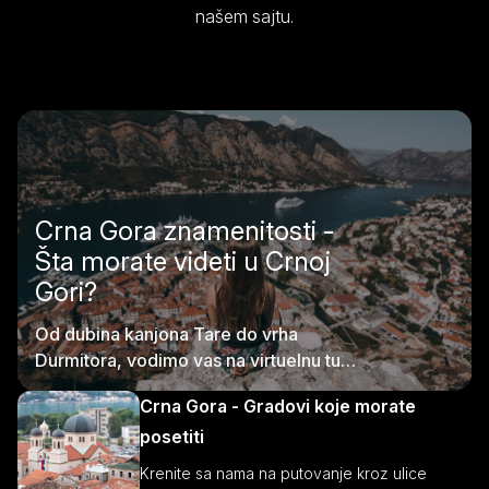
našem sajtu.
Crna Gora znamenitosti -
Šta morate videti u Crnoj
Gori?
Od dubina kanjona Tare do vrha
Durmitora, vodimo vas na virtuelnu turu
kroz atrakcije Crne Gore.
Crna Gora - Gradovi koje morate
posetiti
Krenite sa nama na putovanje kroz ulice