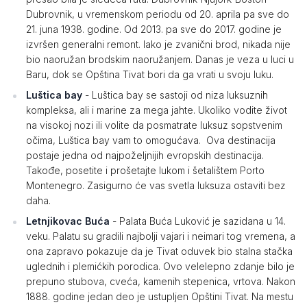
Dubrovnik, u vremenskom periodu od 20. aprila pa sve do
21. juna 1938. godine. Od 2013. pa sve do 2017. godine je
izvršen generalni remont. Iako je zvanični brod, nikada nije
bio naoružan brodskim naoružanjem. Danas je veza u luci u
Baru, dok se Opština Tivat bori da ga vrati u svoju luku.
Luštica bay
- Luštica bay se sastoji od niza luksuznih
kompleksa, ali i marine za mega jahte. Ukoliko vodite život
na visokoj nozi ili volite da posmatrate luksuz sopstvenim
očima, Luštica bay vam to omogućava. Ova destinacija
postaje jedna od najpoželjnijih evropskih destinacija.
Takođe, posetite i prošetajte lukom i šetalištem Porto
Montenegro. Zasigurno će vas svetla luksuza ostaviti bez
daha.
Letnjikovac Buća
- Palata Buća Luković je sazidana u 14.
veku. Palatu su gradili najbolji vajari i neimari tog vremena, a
ona zapravo pokazuje da je Tivat oduvek bio stalna stačka
uglednih i plemićkih porodica. Ovo velelepno zdanje bilo je
prepuno stubova, cveća, kamenih stepenica, vrtova. Nakon
1888. godine jedan deo je ustupljen Opštini Tivat. Na mestu