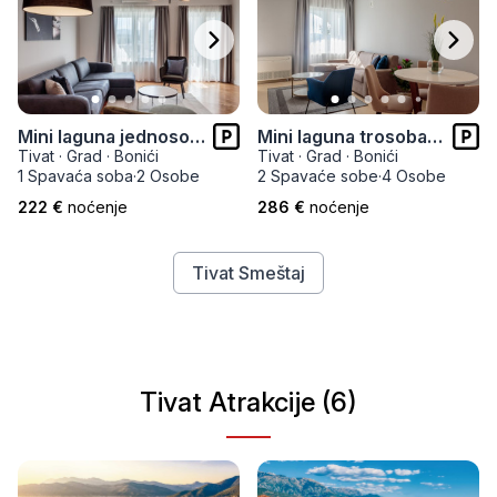
Mini laguna trosoban apartman
Mini laguna jednosoban apartman
Tivat
·
Grad
·
Bonići
Tivat
·
Grad
·
Bonići
2 Spavaće sobe
·
4 Osobe
1 Spavaća soba
·
2 Osobe
286 €
noćenje
222 €
noćenje
Tivat Smeštaj
Tivat Atrakcije (6)