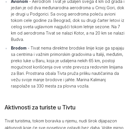
Avionom
- Aerodrom Tivat je udaljen svega 4 km od grada i
jedan je od dva međunarodna aerodroma u Crnoj Gori, dok
je drugi u Podgorici. Sa ovog aerodroma poleću avioni
tokom cele godine za Beograd, dok su drugi čarter letovi iz
celog sveta uglavnom najgušći tokom letnje sezone. Na 7
km od aerodroma Tivat se nalazi Kotor, a na 20 km se nalazi
Budva.
Brodom
- Tivat nema direktne brodske linije koje ga spajaju
sa centrima i važnim primorskim gradovima u Italiji, međutim,
preko luke u Baru, koja je udaljena nekih 65 km, postoji
mogućnost korišćenja ove vrste prevoza redovnim linijama
za Bari. Prostrana obala Tivta pruža priliku nautičarima da
vežu svoje manje brodove i jahte. Marina Kalimanj
raspolaže sa 330 mesta za plovna vozila.
Aktivnosti za turiste u Tivtu
Tivat turistima, tokom boravka u njemu, nudi širok dijapazon
aktivnosti koje će sve posetioce ostaviti bez daha. Volite mirno