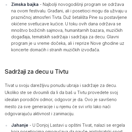
Zimska bajka
- Najbolji novogodišnji program se održava
na ovom festivalu. Građani, ali i posetioci mogu da uživaju u
prazničnoj atmosferi Tivta. Duž šetališta Pine su postavljene
okićene svetlucave kućice. U toku ovih dana održava se
mnoštvo božićnih sajmova, humanitarnih bazara, muzičkih
događaja, tematskih sadržaja i sadržaja za decu. Glavni
program je u vreme dočeka, ali i reprize Nove ghodine uz
koncerte domaćih i stranih muzičkih izvođača.
Sadržaji za decu u Tivtu
Tivat u svoju darežljivu ponudu ubraja i sadržaje za decu.
Ukoliko ste se dvoumili da li da baš u Tivtu provedete svoj
idealan porodični odmor, odgovor je da. Ovo je savršeno
mesto za sve generacije i u njemu će svi vrlo lako naći
odgovarajuću aktivnost i zanimaciju.
Jahanje
- U Donjoj Lastavi u opštini Tivat, nalazi se ergela
koja posetiocima omogućava da nauče aristokratski sport,