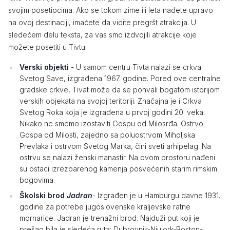
svojim posetiocima. Ako se tokom zime ili leta nađete upravo
na ovoj destinaciji, imaćete da vidite pregršt atrakcija. U
sledećem delu teksta, za vas smo izdvojili atrakcije koje
možete posetiti u Tivtu:
Verski objekti
- U samom centru Tivta nalazi se crkva
Svetog Save, izgrađena 1967. godine. Pored ove centralne
gradske crkve, Tivat može da se pohvali bogatom istorijom
verskih objekata na svojoj teritoriji. Značajna je i Crkva
Svetog Roka koja je izgrađena u prvoj godini 20. veka.
Nikako ne smemo izostaviti Gospu od Milosrđa. Ostrvo
Gospa od Milosti, zajedno sa poluostrvom Miholjska
Prevlaka i ostrvom Svetog Marka, čini sveti arhipelag. Na
ostrvu se nalazi ženski manastir. Na ovom prostoru nađeni
su ostaci izrezbarenog kamenja posvećenih starim rimskim
bogovima.
Školski brod
Jadran
- Izgrađen je u Hamburgu davne 1931.
godine za potrebe jugoslovenske kraljevske ratne
mornarice. Jadran je trenažni brod. Najduži put koji je
prešao bila je sledeća ruta: Dubrovnik-Njujork-Boston-