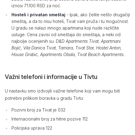
iznosi 71.100 RSD za noć.
Hosteli i privatan smeštaj
- Ipak, ako želite nešto drugačiji
smeštaj, a da to nisu hoteli, Tivat vam pruža i tu mogućnost.
U gradu se nalazi mnogo apartmana koji nude različite
usluge. Cena zavisi od smeštaja do smeštaja, a neki od
najbolje ocenjenih su:
D&D Apartments Tivat, Apartmani
Bojić, Vila Danica Tivat, Tamara, Tivat Star, Hostel Anton,
House Grabić, Apartments Obala, Tivat Beach Apartments
.
Važni telefoni i informacije u Tivtu
U nastavku smo izdvojili važne telefone koji vam mogu biti
potrebni prilikom boravka u gradu Tivtu:
Pozivni broj za Tivat je 032
Internacionalni broj za hitne pozive 112
Policijska uprava 122