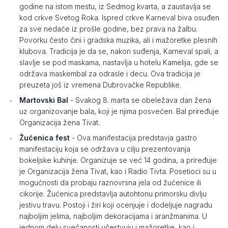
godine na istom mestu, iz Sedmog kvarta, a zaustavlja se
kod crkve Svetog Roka. Ispred crkve Karneval biva osuđen
za sve nedaće iz prošle godine, bez prava na žalbu.
Povorku često čini i gradska muzika, ali i mažoretke plesnih
klubova. Tradicija je da se, nakon suđenja, Karneval spali, a
slavlje se pod maskama, nastavlja u hotelu Kamelija, gde se
održava maskembal za odrasle i decu. Ova tradicija je
preuzeta još iz vremena Dubrovačke Republike.
Martovski Bal
- Svakog 8. marta se obeležava dan žena
uz organizovanje bala, koji je njima posvećen. Bal priređuje
Organizacija žena Tivat.
Žućenica fest
- Ova manifestacija predstavja gastro
manifestaciju koja se održava u cilju prezentovanja
bokeljske kuhinje. Organizuje se već 14 godina, a priređuje
je Organizacija žena Tivat, kao i Radio Tivta. Posetioci su u
mogućnosti da probaju raznovrsna jela od žućenice ili
cikorije. Žućenica predstavlja autohtonu primorsku divlju
jestivu travu. Postoji i žiri koji ocenjuje i dodeljuje nagradu
najboljim jelima, najboljim dekoracijama i aranžmanima. U
jednom delu svečanosti učestvuju i mažoretke, kao i