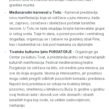
gradska muzika.
Međunarodni karneval u Tivtu
- Karneval predstavlja
novu manifestaciju koja se održava u junu mesecu, kada
se, zapravo, označava i obeležava početak turističke
sezone. U Tivtu se tada okupljaju brojne karnevalske grupe
iz celog sveta. Traje tri dana, a pored povorke i centralnog
događaja, organizuju se i zabave na gradskoj obali Pine,
kao i maskembal na i bal pod maskama za diplomate.
Tivatsko kulturno ljeto PURGATORJE
- Organizuje ga
Centar za kulturu Tivat, a predstavlja jednu od najznačajnijih
kulturnih manifestacija. Festival mediteranskog teatra
Purgatorje se održava na leto, od sredine juna meseca, pa
sve do kraja avgusta. Veoma je interesantno, jer posetioci
mogu videti pregršt odličnih pozorišnih komada i predstava.
Najveći broj predstava se odvija na tivatskoj letnjoj
pozornici, smeštenoj u letnjikovcu Buća. Iz godine u godinu
ovaj festival raste i dovodi sve više domaćih i stranih
lumačkih trupa koji ovde, sa velikim zadovoljstvom,
nastupaju.