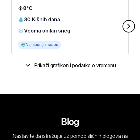
☀️
8°C
💧
30 Kišnih dana
❄️
Veoma obilan sneg
🥶
Najhladniji mesec
Prikaži grafikon i podatke o vremenu
Blog
Nastavite da istražujte uz pomoć sličnih blogova na