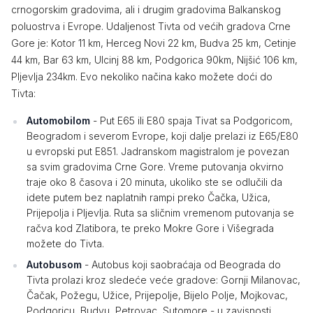
crnogorskim gradovima, ali i drugim gradovima Balkanskog
poluostrva i Evrope. Udaljenost Tivta od većih gradova Crne
Gore je: Kotor 11 km, Herceg Novi 22 km, Budva 25 km, Cetinje
44 km, Bar 63 km, Ulcinj 88 km, Podgorica 90km, Nijšić 106 km,
Pljevlja 234km. Evo nekoliko načina kako možete doći do
Tivta:
Automobilom
- Put E65 ili E80 spaja Tivat sa Podgoricom,
Beogradom i severom Evrope, koji dalje prelazi iz E65/E80
u evropski put E851. Jadranskom magistralom je povezan
sa svim gradovima Crne Gore. Vreme putovanja okvirno
traje oko 8 časova i 20 minuta, ukoliko ste se odlučili da
idete putem bez naplatnih rampi preko Čačka, Užica,
Prijepolja i Pljevlja. Ruta sa sličnim vremenom putovanja se
račva kod Zlatibora, te preko Mokre Gore i Višegrada
možete do Tivta.
Autobusom
- Autobus koji saobraćaja od Beograda do
Tivta prolazi kroz sledeće veće gradove: Gornji Milanovac,
Čačak, Požegu, Užice, Prijepolje, Bijelo Polje, Mojkovac,
Podgoricu, Budvu, Petrovac, Sutomore - u zavisnosti,