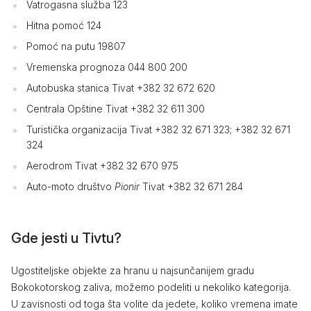
Vatrogasna služba 123
Hitna pomoć 124
Pomoć na putu 19807
Vremenska prognoza 044 800 200
Autobuska stanica Tivat +382 32 672 620
Centrala Opštine Tivat +382 32 611 300
Turistička organizacija Tivat +382 32 671 323; +382 32 671
324
Aerodrom Tivat +382 32 670 975
Auto-moto društvo
Pionir
Tivat +382 32 671 284
Gde jesti u Tivtu?
Ugostiteljske objekte za hranu u najsunčanijem gradu
Bokokotorskog zaliva, možemo podeliti u nekoliko kategorija.
U zavisnosti od toga šta volite da jedete, koliko vremena imate