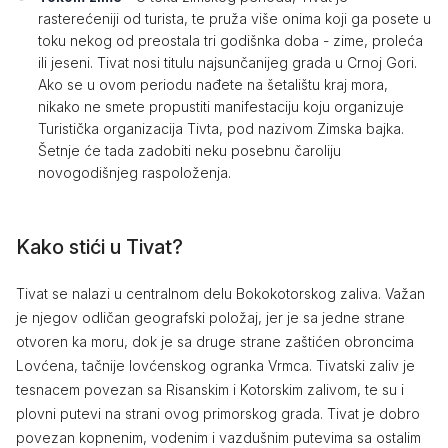
rasterećeniji od turista, te pruža više onima koji ga posete u
toku nekog od preostala tri godišnka doba - zime, proleća
ili jeseni. Tivat nosi titulu najsunčanijeg grada u Crnoj Gori.
Ako se u ovom periodu nađete na šetalištu kraj mora,
nikako ne smete propustiti manifestaciju koju organizuje
Turistička organizacija Tivta, pod nazivom Zimska bajka.
Šetnje će tada zadobiti neku posebnu čaroliju
novogodišnjeg raspoloženja.
Kako stići u Tivat?
Tivat se nalazi u centralnom delu Bokokotorskog zaliva. Važan
je njegov odličan geografski položaj, jer je sa jedne strane
otvoren ka moru, dok je sa druge strane zaštićen obroncima
Lovćena, tačnije lovćenskog ogranka Vrmca. Tivatski zaliv je
tesnacem povezan sa Risanskim i Kotorskim zalivom, te su i
plovni putevi na strani ovog primorskog grada. Tivat je dobro
povezan kopnenim, vodenim i vazdušnim putevima sa ostalim