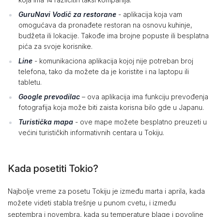
GuruNavi Vodič za restorane
- aplikacija koja vam
omogućava da pronađete restoran na osnovu kuhinje,
budžeta ili lokacije. Takođe ima brojne popuste ili besplatna
pića za svoje korisnike.
Line
- komunikaciona aplikacija kojoj nije potreban broj
telefona, tako da možete da je koristite i na laptopu ili
tabletu.
Google prevodilac
– ova aplikacija ima funkciju prevođenja
fotografija koja može biti zaista korisna bilo gde u Japanu.
Turistička mapa
- ove mape možete besplatno preuzeti u
većini turističkih informativnih centara u Tokiju.
Kada posetiti Tokio?
Najbolje vreme za posetu Tokiju je između marta i aprila, kada
možete videti stabla trešnje u punom cvetu, i između
septembra i novembra, kada su temperature blage i povoljne