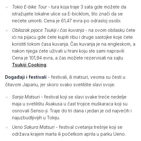
Tokio E-bike Tour
- tura koja traje 3 sata gde možete da
istražujete lokalne ulice sa E-biciklom, što znači da se
nećete umoriti. Cena je 61,47 evra po odrasloj osobi.
Obilazak pijace Tsukiji i čas kuvanja
- na ovom obilasku ćete
ići na pijacu gde ćete kupiti ribu i druge sastojke koje ćete
koristiti tokom časa kuvanja. Čas kuvanja je na engleskom, a
nakon njega ćete uživati u hrani koju ste sami napravili.
Cena je 101,94 evra, a čas možete rezervisati na sajtu
Tsukiji Cooking
.
Događaji i festivali
- festivali, ili matsuri, veoma su česti u
čitavom Japanu, jer skoro svako svetilište slavi svoje.
Sanja Matsuri
- festival koji se slavi svake treće nedelje
maja u svetilištu Asakusa u čast trojice muškaraca koji su
osnovali Senso-ji. Traje do tri dana i jedan je od najvećih i
najuzbudljivijih u Tokiju.
Ueno Sakura Matsuri
- festival cvetanja trešnje koji se
održava krajem marta ili početkom aprila u parku Ueno.