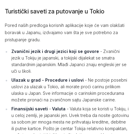
Turistički saveti za putovanje u Tokio
Pored naših predloga korisnih aplikacije koje će vam olakšati
boravak u Japanu, izdvajamo vam šta je sve potrebno za
pristupanje gradu.
Zvanični jezik i drugi jezici koji se govore
- Zvanični
jezik u Tokiju je japanski, a tokijski dijalekat se smatra
standardnim japanskim. Mlađi Japanci znaju engleski jer se
uči u školi.
Ulazak u grad -
Procedure i uslovi
- Ne postoje posebni
uslovi za ulazak u Tokio, ali morate proći carinu prilikom
ulaska u Japan. Sve informacije o carinskim procedurama
možete pronaći na zvaničnom sajtu Japanske carine.
Finansijski saveti
-
Valuta
- Valuta koja se koristi u Tokiju, i
u celoj zemlji, je japanski jen. Uvek treba da nosite gotovinu
sa sobom jer mnoga mesta ne prihvataju kreditne, debitne
ili putne kartice. Pošto je centar Tokija relativno kompaktan,