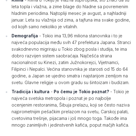
leta topla i vlažna, a zime blage do hladne sa povremenim
hladnim periodima. Najtopliji mesec je avgust, a najhladniji
januar. Leta su vlažnija od zima, a tajfuna ima svake godine,
od kojih samo nekoliko je vitalnih.
Demografija
- Tokio ima 13,96 miliona stanovnika i to je
najveća populacija među svih 47 prefektura Japana. Stranci
svakodnevno migriraju u Tokio zbog posla i studija, te ima
dobro razvijen sistem saobraćaja. Najčešća strana
nacionalnost su Kinezi, zatim Južnokorejci, Vijetnamci,
Filipinci i Nepalci. Većina stanovnika je starosti od 15 do 64
godine, a Japan se ujedno smatra i najstarijom zemljom na
svetu. Glavne religije u ovom gradu su šintoizam i budizam.
Tradicija i kultura
-
Po čemu je Tokio poznat?
- Tokio je
najveća svetska metropola i poznat je po najbolje
ocenjenim restoranima, Šibuja prelazu, koji se često naziva
najprometnijim pešačkim prelazom na svetu, Carskoj palati,
cvetovima trešnje, pijacama i još mnogo toga. Takođe ima
mnogo zanimljivih i jedinstvenih kafića, poput mačjih kafića.