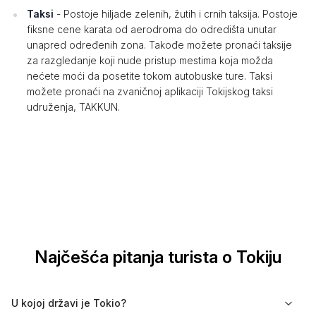
Taksi
- Postoje hiljade zelenih, žutih i crnih taksija. Postoje
fiksne cene karata od aerodroma do odredišta unutar
unapred određenih zona. Takođe možete pronaći taksije
za razgledanje koji nude pristup mestima koja možda
nećete moći da posetite tokom autobuske ture. Taksi
možete pronaći na zvaničnoj aplikaciji Tokijskog taksi
udruženja, TAKKUN.
Najčešća pitanja turista o Tokiju
U kojoj državi je Tokio?