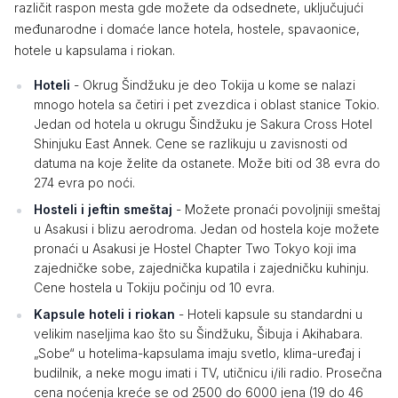
različit raspon mesta gde možete da odsednete, uključujući
međunarodne i domaće lance hotela, hostele, spavaonice,
hotele u kapsulama i riokan.
Hoteli
- Okrug Šindžuku je deo Tokija u kome se nalazi
mnogo hotela sa četiri i pet zvezdica i oblast stanice Tokio.
Jedan od hotela u okrugu Šindžuku je Sakura Cross Hotel
Shinjuku East Annek. Cene se razlikuju u zavisnosti od
datuma na koje želite da ostanete. Može biti od 38 evra do
274 evra po noći.
Hosteli i jeftin smeštaj
- Možete pronaći povoljniji smeštaj
u Asakusi i blizu aerodroma. Jedan od hostela koje možete
pronaći u Asakusi je Hostel Chapter Two Tokyo koji ima
zajedničke sobe, zajednička kupatila i zajedničku kuhinju.
Cene hostela u Tokiju počinju od 10 evra.
Kapsule hoteli i riokan
- Hoteli kapsule su standardni u
velikim naseljima kao što su Šindžuku, Šibuja i Akihabara.
„Sobe“ u hotelima-kapsulama imaju svetlo, klima-uređaj i
budilnik, a neke mogu imati i TV, utičnicu i/ili radio. Prosečna
cena noćenja kreće se od 2500 do 6000 jena (19 do 46