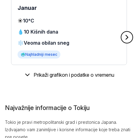
Januar
☀️
10°C
💧
10 Kišnih dana
❄️
Veoma obilan sneg
🥶
Najhladniji mesec
Prikaži grafikon i podatke o vremenu
Najvažnije informacije o Tokiju
Tokio je pravi metropolitanski grad i prestonica Japana.
Izdvajamo vam zanimljive i korisne informacije koje treba znati
pre posete.