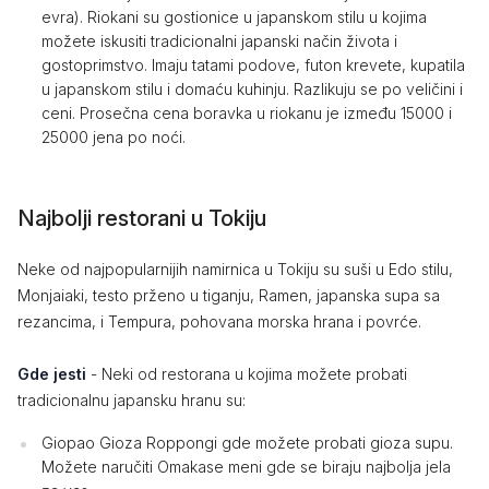
evra). Riokani su gostionice u japanskom stilu u kojima
možete iskusiti tradicionalni japanski način života i
gostoprimstvo. Imaju tatami podove, futon krevete, kupatila
u japanskom stilu i domaću kuhinju. Razlikuju se po veličini i
ceni. Prosečna cena boravka u riokanu je između 15000 i
25000 jena po noći.
Najbolji restorani u Tokiju
Neke od najpopularnijih namirnica u Tokiju su suši u Edo stilu,
Monjaiaki, testo prženo u tiganju, Ramen, japanska supa sa
rezancima, i Tempura, pohovana morska hrana i povrće.
Gde jesti
- Neki od restorana u kojima možete probati
tradicionalnu japansku hranu su:
Giopao Gioza Roppongi gde možete probati gioza supu.
Možete naručiti Omakase meni gde se biraju najbolja jela