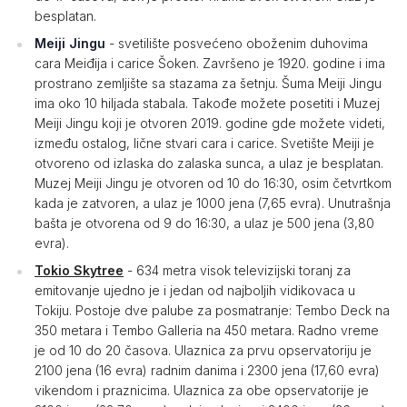
besplatan.
Meiji Jingu
- svetilište posvećeno oboženim duhovima
cara Meiđija i carice Šoken. Završeno je 1920. godine i ima
prostrano zemljište sa stazama za šetnju. Šuma Meiji Jingu
ima oko 10 hiljada stabala. Takođe možete posetiti i Muzej
Meiji Jingu koji je otvoren 2019. godine gde možete videti,
između ostalog, lične stvari cara i carice. Svetište Meiji je
otvoreno od izlaska do zalaska sunca, a ulaz je besplatan.
Muzej Meiji Jingu je otvoren od 10 do 16:30, osim četvrtkom
kada je zatvoren, a ulaz je 1000 jena (7,65 evra). Unutrašnja
bašta je otvorena od 9 do 16:30, a ulaz je 500 jena (3,80
evra).
Tokio Skytree
- 634 metra visok televizijski toranj za
emitovanje ujedno je i jedan od najboljih vidikovaca u
Tokiju. Postoje dve palube za posmatranje: Tembo Deck na
350 metara i Tembo Galleria na 450 metara. Radno vreme
je od 10 do 20 časova. Ulaznica za prvu opservatoriju je
2100 jena (16 evra) radnim danima i 2300 jena (17,60 evra)
vikendom i praznicima. Ulaznica za obe opservatorije je