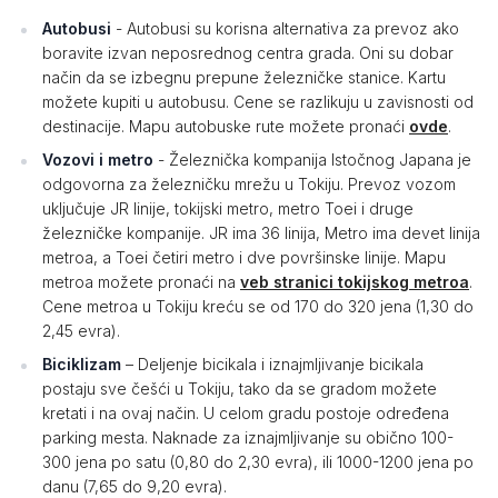
Autobusi
- Autobusi su korisna alternativa za prevoz ako
boravite izvan neposrednog centra grada. Oni su dobar
način da se izbegnu prepune železničke stanice. Kartu
možete kupiti u autobusu. Cene se razlikuju u zavisnosti od
destinacije. Mapu autobuske rute možete pronaći
ovde
.
Vozovi i metro
- Železnička kompanija Istočnog Japana je
odgovorna za železničku mrežu u Tokiju. Prevoz vozom
uključuje JR linije, tokijski metro, ​​metro Toei i druge
železničke kompanije. JR ima 36 linija, Metro ima devet linija
metroa, a Toei četiri metro i dve površinske linije. Mapu
metroa možete pronaći na
veb stranici tokijskog metroa
.
Cene metroa u Tokiju kreću se od 170 do 320 jena (1,30 do
2,45 evra).
Biciklizam
– Deljenje bicikala i iznajmljivanje bicikala
postaju sve češći u Tokiju, tako da se gradom možete
kretati i na ovaj način. U celom gradu postoje određena
parking mesta. Naknade za iznajmljivanje su obično 100-
300 jena po satu (0,80 do 2,30 evra), ili 1000-1200 jena po
danu (7,65 do 9,20 evra).