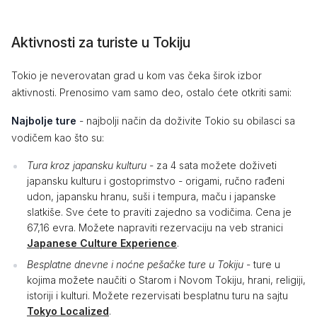
Aktivnosti za turiste u Tokiju
Tokio je neverovatan grad u kom vas čeka širok izbor
aktivnosti. Prenosimo vam samo deo, ostalo ćete otkriti sami:
Najbolje ture
- najbolji način da doživite Tokio su obilasci sa
vodičem kao što su:
Tura kroz japansku kulturu
- za 4 sata možete doživeti
japansku kulturu i gostoprimstvo - origami, ručno rađeni
udon, japansku hranu, suši i tempura, maču i japanske
slatkiše. Sve ćete to praviti zajedno sa vodičima. Cena je
67,16 evra. Možete napraviti rezervaciju na veb stranici
Japanese Culture Experience
.
Besplatne dnevne i noćne pešačke ture u Tokiju
- ture u
kojima možete naučiti o Starom i Novom Tokiju, hrani, religiji,
istoriji i kulturi. Možete rezervisati besplatnu turu na sajtu
Tokyo Localized
.