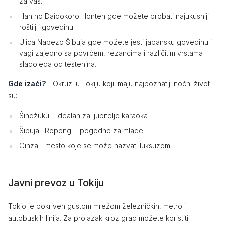
za vas.
Han no Daidokoro Honten gde možete probati najukusniji
roštilj i govedinu.
Ulica Nabezo Šibuja gde možete jesti japansku govedinu i
vagi zajedno sa povrćem, rezancima i različitim vrstama
sladoleda od testenina.
Gde izaći?
- Okruzi u Tokiju koji imaju najpoznatiji noćni život
su:
Šindžuku - idealan za ljubitelje karaoka
Šibuja i Ropongi - pogodno za mlade
Ginza - mesto koje se može nazvati luksuzom
Javni prevoz u Tokiju
Tokio je pokriven gustom mrežom železničkih, metro i
autobuskih linija. Za prolazak kroz grad možete koristiti: