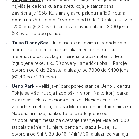
najviša je čelična kula na svetu koja je samonosna.
Završena je 1958. Kula ima glavnu palubu na 150 metara i
gornju na 250 metara. Otvoren je od 9 do 23 sata, a ulaz je
1200 jena (9,20 evra) samo za glavnu palubu i 3000 jena
(23 evra) za obe palube.
Tokio DisneySea
- Inspirisan je mitovima i legendama o
moru i ima sedam tematskih luka: mediteransku luku,
misteriozno ostrvo, lagunu sirena, arapsku obalu, deltu
izgubljene reke, luku Discovery i američku obalu. Park je
otvoren od 8 do 22 sata, a ulaz je od 7900 do 9400 jena
(60,40 do 71,90 evra).
Ueno Park
- veliki javni park pored stanice Ueno u centru
Tokija sa više muzeja i zoološkim vrtom. Na teritoriji parka
nalaze se Tokijski nacionalni muzej, Nacionalni muzej
zapadne umetnosti, Tokijski Metropoliten umetnički muzej i
Nacionalni muzej nauke. To je takođe jedno od
najpopularnijih mesta za cvetanje trešnje jer više od 1000
stabala trešnje nižu njenu centralnu stazu. Muzeji su
otvoreni od 9 ili 9:30 do 16, 17 ili 17:30, a ulaznice variraju