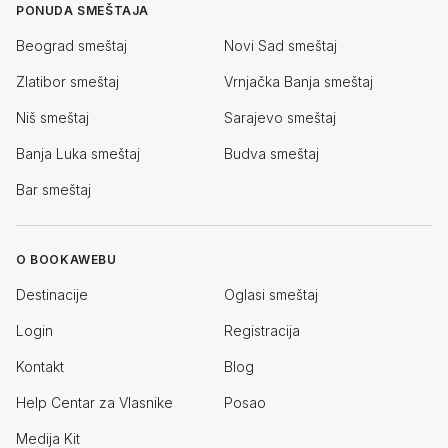
PONUDA SMEŠTAJA
Beograd smeštaj
Novi Sad smeštaj
Zlatibor smeštaj
Vrnjačka Banja smeštaj
Niš smeštaj
Sarajevo smeštaj
Banja Luka smeštaj
Budva smeštaj
Bar smeštaj
O BOOKAWEBU
Destinacije
Oglasi smeštaj
Login
Registracija
Kontakt
Blog
Help Centar za Vlasnike
Posao
Medija Kit