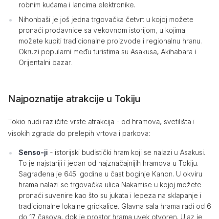
robnim kućama i lancima elektronike.
Nihonbaši je još jedna trgovačka četvrt u kojoj možete
pronaći prodavnice sa vekovnom istorijom, u kojima
možete kupiti tradicionalne proizvode i regionalnu hranu.
Okruzi popularni među turistima su Asakusa, Akihabara i
Orijentalni bazar.
Najpoznatije atrakcije u Tokiju
Tokio nudi različite vrste atrakcija - od hramova, svetilišta i
visokih zgrada do prelepih vrtova i parkova:
Senso-ji
- istorijski budistički hram koji se nalazi u Asakusi.
To je najstariji i jedan od najznačajnijih hramova u Tokiju.
Sagrađena je 645. godine u čast boginje Kanon. U okviru
hrama nalazi se trgovačka ulica Nakamise u kojoj možete
pronaći suvenire kao što su jukata i lepeza na sklapanje i
tradicionalne lokalne grickalice. Glavna sala hrama radi od 6
do 17 časova, dok je prostor hrama uvek otvoren. Ulaz je