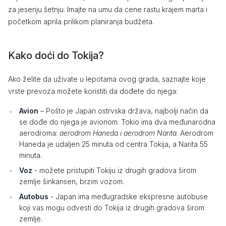
za jesenju šetnju. Imajte na umu da cene rastu krajem marta i
početkom aprila prilikom planiranja budžeta.
Kako doći do Tokija?
Ako želite da uživate u lepotama ovog grada, saznajte koje
vrste prevoza možete koristiti da dođete do njega:
Avion
– Pošto je Japan ostrvska država, najbolji način da
se dođe do njega je avionom. Tokio ima dva međunarodna
aerodroma:
aerodrom Haneda i aerodrom Narita
. Aerodrom
Haneda je udaljen 25 minuta od centra Tokija, a Narita 55
minuta.
Voz
- možete pristupiti Tokiju iz drugih gradova širom
zemlje šinkansen, brzim vozom.
Autobus
- Japan ima međugradske ekspresne autobuse
koji vas mogu odvesti do Tokija iz drugih gradova širom
zemlje.