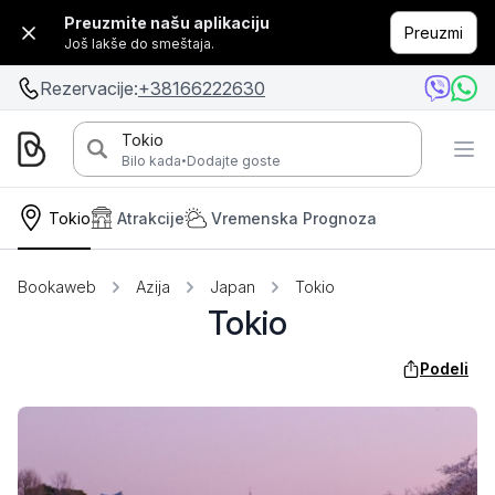
Preuzmite našu aplikaciju
Preuzmi
Još lakše do smeštaja.
Rezervacije:
+38166222630
Tokio
·
Bilo kada
Dodajte goste
Tokio
Atrakcije
Vremenska Prognoza
Bookaweb
Azija
Japan
Tokio
Tokio
Podeli