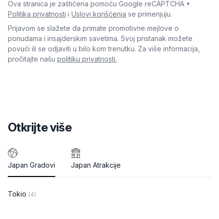
Ova stranica je zaštićena pomoću Google reCAPTCHA •
Politika privatnosti
i
Uslovi korišćenja
se primenjuju.
Prijavom se slažete da primate promotivne mejlove o
ponudama i insajderskim savetima. Svoj pristanak možete
povući ili se odjaviti u bilo kom trenutku. Za više informacija,
pročitajte našu
politiku privatnosti.
Otkrijte više
Japan Gradovi
Japan Atrakcije
Tokio
(4)