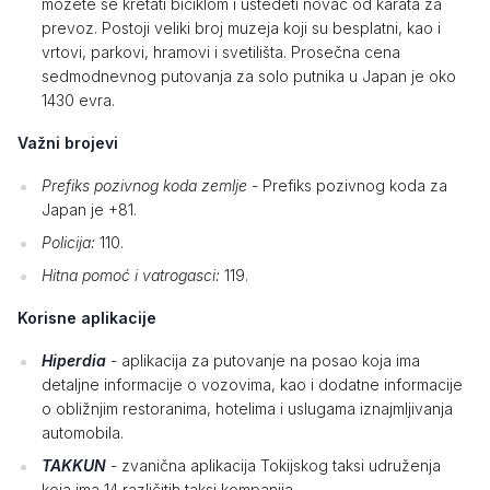
možete se kretati biciklom i uštedeti novac od karata za
prevoz. Postoji veliki broj muzeja koji su besplatni, kao i
vrtovi, parkovi, hramovi i svetilišta. Prosečna cena
sedmodnevnog putovanja za solo putnika u Japan je oko
1430 evra.
Važni brojevi
Prefiks pozivnog koda zemlje
- Prefiks pozivnog koda za
Japan je +81.
Policija:
110.
Hitna pomoć i vatrogasci:
119.
Korisne aplikacije
Hiperdia
- aplikacija za putovanje na posao koja ima
detaljne informacije o vozovima, kao i dodatne informacije
o obližnjim restoranima, hotelima i uslugama iznajmljivanja
automobila.
TAKKUN
- zvanična aplikacija Tokijskog taksi udruženja
koja ima 14 različitih taksi kompanija.