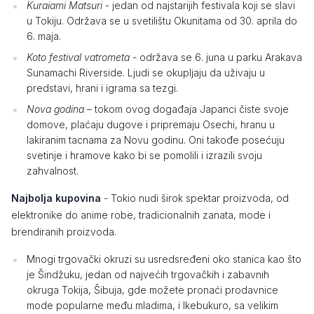
Kuraiami Matsuri
- jedan od najstarijih festivala koji se slavi
u Tokiju. Održava se u svetilištu Okunitama od 30. aprila do
6. maja.
Koto festival vatrometa
- održava se 6. juna u parku Arakava
Sunamachi Riverside. Ljudi se okupljaju da uživaju u
predstavi, hrani i igrama sa tezgi.
Nova godina
– tokom ovog događaja Japanci čiste svoje
domove, plaćaju dugove i pripremaju Osechi, hranu u
lakiranim tacnama za Novu godinu. Oni takođe posećuju
svetinje i hramove kako bi se pomolili i izrazili svoju
zahvalnost.
Najbolja kupovina
- Tokio nudi širok spektar proizvoda, od
elektronike do anime robe, tradicionalnih zanata, mode i
brendiranih proizvoda.
Mnogi trgovački okruzi su usredsređeni oko stanica kao što
je Šindžuku, jedan od najvećih trgovačkih i zabavnih
okruga Tokija, Šibuja, gde možete pronaći prodavnice
mode popularne među mladima, i Ikebukuro, sa velikim