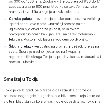
od 300 do 1000 jena. Zoološki vrt je otvoren od 9:30 do 17
časova, a ulaz je 600 jena. U parku se takođe nalazi više
hramova i svetilišta u koje je ulazak slobodan.
Carska palata
- rezidencija carske porodice. Ima veliki trg
ispred sebe i dva mosta. Unutrašnji prostor palate
uglavnom nije otvoren za javnost, osim tokom
novogodišnjih praznika 2. januara i na carev rođendan 23.
februara. Postoje i obilasci sa vodičem po dvorištu.
Šibuja prelaz
- verovatno najprometniji pešački prelaz na
svetu. Šibuja je ujedno i jedan od najživopisnijih i
najprometnijih okruga Tokija sa prodavnicama, restoranima i
noćnim klubovima.
Smeštaj u Tokiju
Tokio je veliki grad, pa bi trebalo da razmislite o tome da
ostanete negde gde je zgodno, bilo blizu mesta koja želite da
vidite ili blizu stanica koje bi vas mogle odvesti tamo. Tokio ima