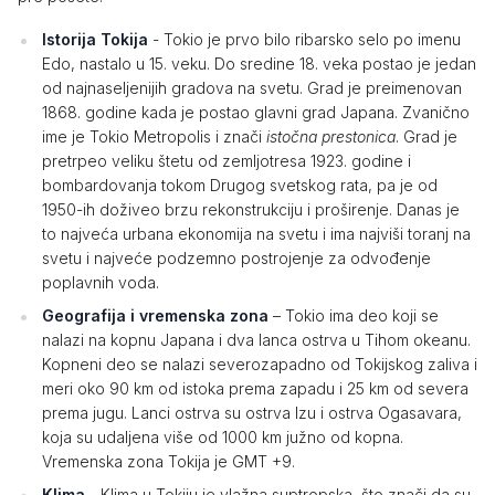
Istorija Tokija
- Tokio je prvo bilo ribarsko selo po imenu
Edo, nastalo u 15. veku. Do sredine 18. veka postao je jedan
od najnaseljenijih gradova na svetu. Grad je preimenovan
1868. godine kada je postao glavni grad Japana. Zvanično
ime je Tokio Metropolis i znači
istočna prestonica
. Grad je
pretrpeo veliku štetu od zemljotresa 1923. godine i
bombardovanja tokom Drugog svetskog rata, pa je od
1950-ih doživeo brzu rekonstrukciju i proširenje. Danas je
to najveća urbana ekonomija na svetu i ima najviši toranj na
svetu i najveće podzemno postrojenje za odvođenje
poplavnih voda.
Geografija i vremenska zona
– Tokio ima deo koji se
nalazi na kopnu Japana i dva lanca ostrva u Tihom okeanu.
Kopneni deo se nalazi severozapadno od Tokijskog zaliva i
meri oko 90 km od istoka prema zapadu i 25 km od severa
prema jugu. Lanci ostrva su ostrva Izu i ostrva Ogasavara,
koja su udaljena više od 1000 km južno od kopna.
Vremenska zona Tokija je GMT +9.
Klima
- Klima u Tokiju je vlažna suptropska, što znači da su