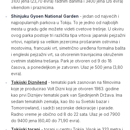
3100 jena (23,70 evra) radnim danima i 3400 jena (26 evra)
vikendom i praznicima.
Shinjuku Gyoen National Garden
- jedan od najvećih i
najpopularnijih parkova u Tokiju. To je jedno od najboljih
mesta u gradu gde možete videti cvetove trešnje. U okviru
ovog parka postoje tri različita tipa vrtova: japanski pejzažni
vrtovi, najstariji sa velikim jezercima prošaranim ostrvima i
mostovima, francuski vrt, simetrično uređena formalna bašta
i engleski pejzažni vrt, sa otvorenim travnjacima okruženim
cvetnim stablima trešanja. Park je otvoren od 9 do 18
časova, a ponedeljkom je zatvoren. Ulaz je 500 jena (3,80
evra).
Tokijski Diznilend
- tematski park zasnovan na filmovima
koje je producirao Volt Dizni koji je otvoren 1983. godine
kao prvi Diznijev tematski park van Sjedinjenih Država. Ima
sedam tematskih zemalja, kao što su Svetski bazar i
Tomorrowland, i sadrži sezonske dekoracije i parade.
Radno vreme je obično od 8 do 22 sata. Ulaz je od 7900
do 9400 jena (60,40 do 71,90 evra).
Tokijski toranj
- toranj u centru Tokija. Visok je 333 metra i