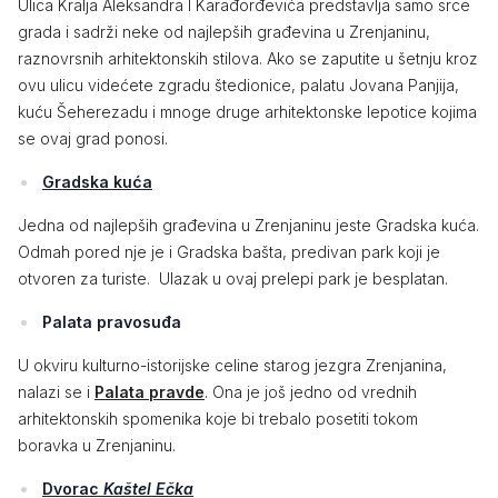
Ulica Kralja Aleksandra I Karađorđevića predstavlja samo srce
grada i sadrži neke od najlepših građevina u Zrenjaninu,
raznovrsnih arhitektonskih stilova. Ako se zaputite u šetnju kroz
ovu ulicu videćete zgradu štedionice, palatu Jovana Panjija,
kuću Šeherezadu i mnoge druge arhitektonske lepotice kojima
se ovaj grad ponosi.
Gradska kuća
Jedna od najlepših građevina u Zrenjaninu jeste Gradska kuća.
Odmah pored nje je i Gradska bašta, predivan park koji je
otvoren za turiste. Ulazak u ovaj prelepi park je besplatan.
Palata pravosuđa
U okviru kulturno-istorijske celine starog jezgra Zrenjanina,
nalazi se i
Palata pravde
. Ona je još jedno od vrednih
arhitektonskih spomenika koje bi trebalo posetiti tokom
boravka u Zrenjaninu.
Dvorac
Kaštel Ečka