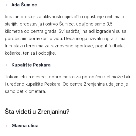
Ada Šumice
Idealan prostor za aktivnosti najmlađih i opuštanje onih malo
starijih, predstavlja i ostrvo Šumice, udaljeno samo 3,5
kilometra od centra grada. Svi sadržaji na adi izgrađeni su sa
porodičnim boravkom u vidu. Deca mogu uživati u igralištima,
trim-stazi i terenima za raznovrsne sportove, poput fudbala,
košarke, tenisa i odbojke.
Kupalište Peskara
Tokom letnjih meseci, dobro mesto za porodični izlet može biti
i uređeno kupalište Peskara. Od centra Zrenjanina udaljeno je
samo pet kilometara.
Šta videti u Zrenjaninu?
Glavna ulica