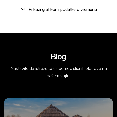
Prikaži grafikon i podatke o vremenu
Blog
Nastavite da istražujte uz pomoć sličnih blogova na
našem sajtu.