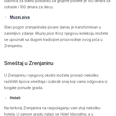
ulaznica za stalnu postavku za grupne posete je 150 dinara za
odrasle i 100 dinara za decu.
Muzej piva
Stari pogon zrenjaninske pivare danas je transformisan u
zanimljivo zdanje:
Muzej piva
. Kroz njegovu kolekciju možete
se upoznati sa dugom tradicijom proizvodnje ovog pića u
Zrenjaninu.
Smeštaj u Zrenjaninu
U Zrenjaninu i njegovoj okolini možete pronaći nekoliko
različitih tipova smeštaja i izabrati onaj koji vama odgovara iz
bogate ponude grada.
Hoteli
Na teritoriji Zrenjanina na raspolaganju vam stoji nekoliko
hotela. U samom gradu nalazi se
Hotel Vojvodina
, a u