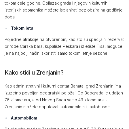
tokom cele godine. Obilazak grada i njegovih kulturnih i
istorijskih spomenika možete isplanirati bez obzira na godišnje
doba.
Tokom leta
Pojedine atrakcije na otvorenom, kao što su specijalni rezervat
prirode Carska bara, kupalište Peskara i izletište Tisa, moguće
je na najbolji način iskoristiti samo tokom letnje sezone.
Kako stići u Zrenjanin?
Kao administrativni i kulturni centar Banata, grad Zrenjanin ima
izuzetno povoljan geografski položaj. Od Beograda je udaljen
76 kilometara, a od Novog Sada samo 49 kilometara. U
Zrenjanin možete doputovati automobilom ili autobusom.
Automobilom