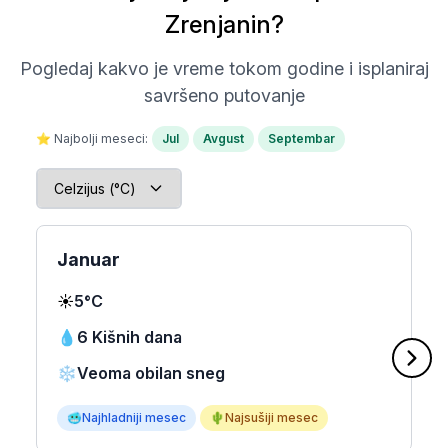
Zrenjanin?
Pogledaj kakvo je vreme tokom godine i isplaniraj
savršeno putovanje
⭐ Najbolji meseci:
Jul
Avgust
Septembar
Januar
☀️
5°C
💧
6 Kišnih dana
❄️
Veoma obilan sneg
🥶
Najhladniji mesec
🌵
Najsušiji mesec