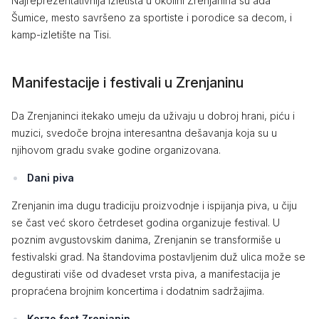
Najreprezentativnija izletišta u okolini Zrenjanina su ada
Šumice, mesto savršeno za sportiste i porodice sa decom, i
kamp-izletište na Tisi.
Manifestacije i festivali u Zrenjaninu
Da Zrenjaninci itekako umeju da uživaju u dobroj hrani, piću i
muzici, svedoče brojna interesantna dešavanja koja su u
njihovom gradu svake godine organizovana.
Dani piva
Zrenjanin ima dugu tradiciju proizvodnje i ispijanja piva, u čiju
se čast već skoro četrdeset godina organizuje festival. U
poznim avgustovskim danima, Zrenjanin se transformiše u
festivalski grad. Na štandovima postavljenim duž ulica može se
degustirati više od dvadeset vrsta piva, a manifestacija je
propraćena brojnim koncertima i dodatnim sadržajima.
Korzo fest Zrenjanin