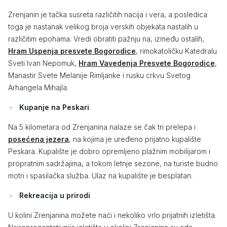
Zrenjanin je tačka susreta različitih nacija i vera, a posledica
toga je nastanak velikog broja verskih objekata nastalih u
različitim epohama. Vredi obratiti pažnju na, između ostalih,
Hram Uspenja presvete Bogorodice
, rimokatoličku Katedralu
Sveti Ivan Nepomuk,
Hram Vavedenja Presvete Bogorodice
,
Manastir Svete Melanije Rimljanke i rusku crkvu Svetog
Arhangela Mihajla.
Kupanje na Peskari
Na 5 kilometara od Zrenjanina nalaze se čak tri prelepa i
posećena jezera
, na kojima je uređeno prijatno kupalište
Peskara. Kupalište je dobro opremljeno plažnim mobilijarom i
propratnim sadržajima, a tokom letnje sezone, na turiste budno
motri i spasilačka služba. Ulaz na kupalište je besplatan.
Rekreacija u prirodi
U kolini Zrenjanina možete naći i nekoliko vrlo prijatnih izletišta.