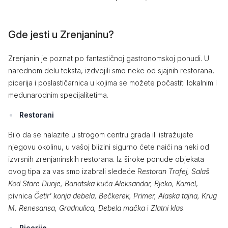
Gde jesti u Zrenjaninu?
Zrenjanin je poznat po fantastičnoj gastronomskoj ponudi. U
narednom delu teksta, izdvojili smo neke od sjajnih restorana,
picerija i poslastičarnica u kojima se možete počastiti lokalnim i
međunarodnim specijalitetima.
Restorani
Bilo da se nalazite u strogom centru grada ili istražujete
njegovu okolinu, u vašoj blizini sigurno ćete naići na neki od
izvrsnih zrenjaninskih restorana. Iz široke ponude objekata
ovog tipa za vas smo izabrali sledeće R
estoran Trofej, Salaš
Kod Stare Dunje, Banatska kuća Aleksandar, Bjeko, Kamel
,
pivnica
Četir' konja debela, Bečkerek, Primer, Alaska tajna, Krug
M, Renesansa, Gradnulica, Debela mačka
i
Zlatni klas
.
Picerije