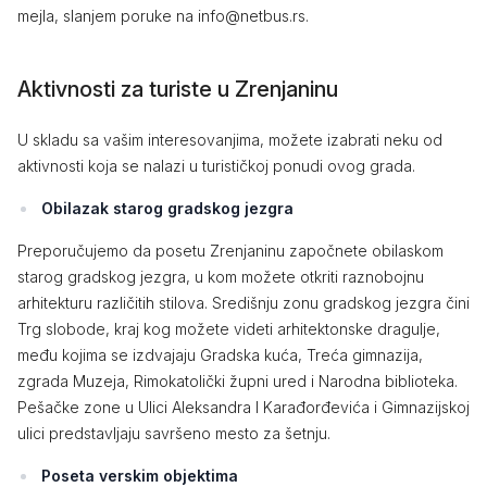
mejla, slanjem poruke na info@netbus.rs.
Aktivnosti za turiste u Zrenjaninu
U skladu sa vašim interesovanjima, možete izabrati neku od
aktivnosti koja se nalazi u turističkoj ponudi ovog grada.
Obilazak starog gradskog jezgra
Preporučujemo da posetu Zrenjaninu započnete obilaskom
starog gradskog jezgra, u kom možete otkriti raznobojnu
arhitekturu različitih stilova. Središnju zonu gradskog jezgra čini
Trg slobode, kraj kog možete videti arhitektonske dragulje,
među kojima se izdvajaju Gradska kuća, Treća gimnazija,
zgrada Muzeja, Rimokatolički župni ured i Narodna biblioteka.
Pešačke zone u Ulici Aleksandra I Karađorđevića i Gimnazijskoj
ulici predstavljaju savršeno mesto za šetnju.
Poseta verskim objektima