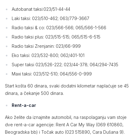
Autobanat taksi:023/51-44-44
Laki taksi: 023/510-462; 063/779-3667
Radio taksi & co: 023/566-566; 065/566-1-566
Radio taksi plus: 023/515-515; 065/515-6-515
Radio taksi Zrenjanin: 023/66-999
Eko taksi: 023/532-800; 062/401-101
Super taksi 023/526-222; 023/44-378; 064/294-7435
Maxi taksi: 023/512-510; 064/556-0-999
Start košta 60 dinara, svaki dodatni kilometar naplaćuje se 45
dinara, a čekanje 500 dinara.
Rent-a-car
Ako želite da iznajmite automobil, na raspolaganju vam stoje
dve rent-a-car agencije: Rent A Car My Way (069 610860,
Beogradska bb) i Točak auto (023 515890, Cara Dušana 9).