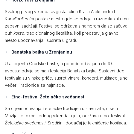
Svakog prvog vikenda avgusta, ulica Kralja Aleksandra I
Karađorđevića postaje mesto gde se odvijaju raznoliki kulturni i
zabavni sadržaji. Festival se održava s namerom da se sačuva
duh
korza
, tradicionalnog šetališta, koji predstavlja glavno
mesto upoznavanja i susreta u gradu.
Banatska bajka u Zrenjaninu
U ambijentu Gradske bašte, u periodu od 5. juna do 19.
avgusta odvija se manifestacija Banatska bajka. Sastavni deo
festivala su vinske priče, susret vinara, koncerti, multimedijalne
večeri i radionice za najmlađe.
Etno-festival Žetelačke svečanosti
Sa ciljem očuvanja žetelačke tradicije i u slavu žita, u selu
Mužlja se tokom jednog vikenda u julu, održava etno-festival
Žetelačke svečanosti
. Središnji događaj je takmičenje kosilaca.