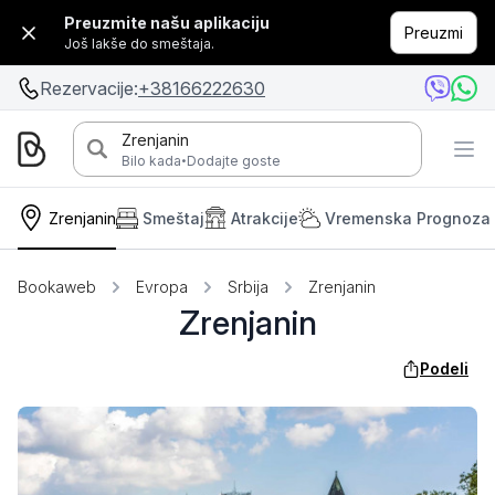
Preuzmite našu aplikaciju
Preuzmi
Još lakše do smeštaja.
Rezervacije:
+38166222630
Zrenjanin
·
Bilo kada
Dodajte goste
Zrenjanin
Smeštaj
Atrakcije
Vremenska Prognoza
Bookaweb
Evropa
Srbija
Zrenjanin
Zrenjanin
Podeli