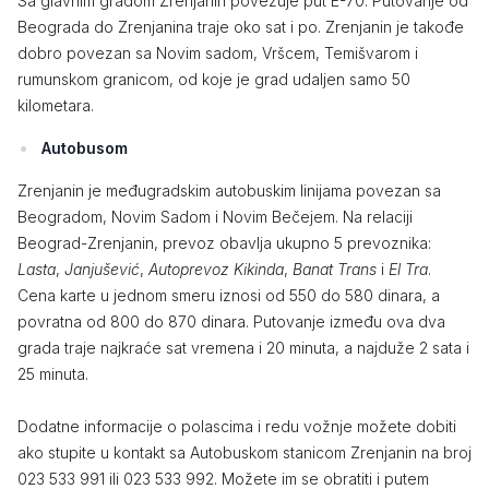
Sa glavnim gradom Zrenjanin povezuje put E-70. Putovanje od
Beograda do Zrenjanina traje oko sat i po. Zrenjanin je takođe
dobro povezan sa Novim sadom, Vršcem, Temišvarom i
rumunskom granicom, od koje je grad udaljen samo 50
kilometara.
Autobusom
Zrenjanin je međugradskim autobuskim linijama povezan sa
Beogradom, Novim Sadom i Novim Bečejem. Na relaciji
Beograd-Zrenjanin, prevoz obavlja ukupno 5 prevoznika:
Lasta
,
Janjušević
,
Autoprevoz Kikinda
,
Banat Trans
i
El Tra
.
Cena karte u jednom smeru iznosi od 550 do 580 dinara, a
povratna od 800 do 870 dinara. Putovanje između ova dva
grada traje najkraće sat vremena i 20 minuta, a najduže 2 sata i
25 minuta.
Dodatne informacije o polascima i redu vožnje možete dobiti
ako stupite u kontakt sa Autobuskom stanicom Zrenjanin na broj
023 533 991 ili 023 533 992. Možete im se obratiti i putem