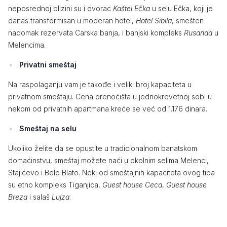
neposrednoj blizini su i dvorac
Kaštel Ečka
u selu Ečka, koji je
danas transformisan u moderan hotel,
Hotel Sibila
, smešten
nadomak rezervata Carska banja, i banjski kompleks
Rusanda
u
Melencima.
Privatni smeštaj
Na raspolaganju vam je takođe i veliki broj kapaciteta u
privatnom smeštaju. Cena prenoćišta u jednokrevetnoj sobi u
nekom od privatnih apartmana kreće se već od 1.176 dinara.
Smeštaj na selu
Ukoliko želite da se opustite u tradicionalnom banatskom
domaćinstvu, smeštaj možete naći u okolnim selima Melenci,
Stajićevo i Belo Blato. Neki od smeštajnih kapaciteta ovog tipa
su etno kompleks Tiganjica,
Guest house Ceca
,
Guest house
Breza
i salaš
Lujza
.