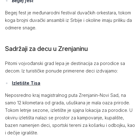
Begej fest
Begej fest je međunarodni festival duvačkih orkestara, tokom
koga brojni duvački ansambli iz Srbije i okoline imaju priliku da
odmere snage.
Sadržaji za decu u Zrenjaninu
Pitomi vojvođanski grad lepa je destinacija za porodice sa
decom. Iz turističke ponude primerene deci izdvajamo:
Izletište Tisa
Neposredno kraj magistralnog puta Zrenjanin-Novi Sad, na
samo 12 kilometara od grada, ušuškana je mala oaza prirode.
Tokom letnje sezone, izletište je sjajna lokacija za porodice. U
okviru izletišta nalazi se prostor za kampovanje, kupalište,
bazen namenjen deci, sportski tereni za košarku i odbojku, kao
i dečije igralište.