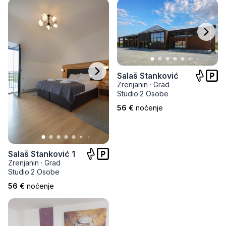
Salaš Stanković
Zrenjanin
·
Grad
Studio
·
2 Osobe
56 €
noćenje
Salaš Stanković 1
Zrenjanin
·
Grad
Studio
·
2 Osobe
56 €
noćenje