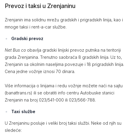
Prevoz i taksi u Zrenjaninu
Zrenjanin ima solidnu mrežu gradskih i prigradskih linija, kao i
mnoge taksi i rent-a-car službe.
Gradski prevoz
Net Bus co
obavlja gradski linijski prevoz putnika na teritoriji
grada Zrenjanina. Trenutno saobraća 8 gradskih linija. Uz to,
Zrenjanin sa okolnim naseljima povezuje i 18 prigradskih linija.
Cena jedne vožnje iznosi 70 dinara.
Više informacija o linijama i redu vožnje možete naći na sajtu
(banattrans.rs) ili se obratiti info centru Autobuske stanici
Zrenjanin na broj 023/541-000 ili 023/566-788.
Taxi službe
U Zrenjaninu posluje i veliki broj taksi službi. Neke od njih su
sledeće: