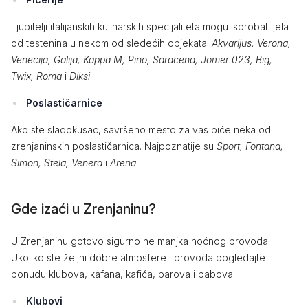
Ljubitelji italijanskih kulinarskih specijaliteta mogu isprobati jela
od testenina u nekom od sledećih objekata:
Akvarijus, Verona,
Venecija, Galija, Kappa M, Pino, Saracena, Jomer 023, Big,
Twix, Roma
i
Diksi
.
Poslastičarnice
Ako ste sladokusac, savršeno mesto za vas biće neka od
zrenjaninskih poslastičarnica. Najpoznatije su
Sport, Fontana,
Simon, Stela, Venera
i
Arena
.
Gde izaći u Zrenjaninu?
U Zrenjaninu gotovo sigurno ne manjka noćnog provoda.
Ukoliko ste željni dobre atmosfere i provoda pogledajte
ponudu klubova, kafana, kafića, barova i pabova.
Klubovi