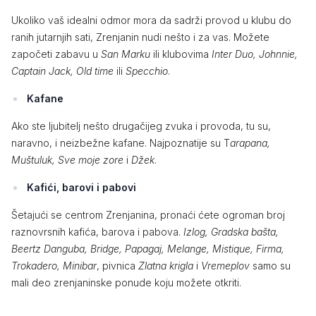
Ukoliko vaš idealni odmor mora da sadrži provod u klubu do
ranih jutarnjih sati, Zrenjanin nudi nešto i za vas. Možete
započeti zabavu u
San Marku
ili klubovima
Inter Duo, Johnnie,
Captain Jack, Old time
ili
Specchio
.
Kafane
Ako ste ljubitelj nešto drugačijeg zvuka i provoda, tu su,
naravno, i neizbežne kafane. Najpoznatije su T
arapana,
Muštuluk, Sve moje zore
i
Džek
.
Kafići, barovi i pabovi
Šetajući se centrom Zrenjanina, pronaći ćete ogroman broj
raznovrsnih kafića, barova i pabova.
Izlog, Gradska bašta,
Beertz Danguba, Bridge, Papagaj, Melange, Mistique, Firma,
Trokadero, Minibar
, pivnica
Zlatna krigla
i
Vremeplov
samo su
mali deo zrenjaninske ponude koju možete otkriti.