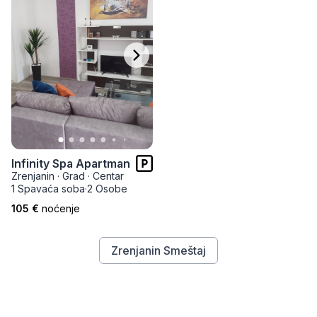
Infinity Spa Apartman
Zrenjanin
·
Grad
·
Centar
1 Spavaća soba
·
2 Osobe
105 €
noćenje
Zrenjanin Smeštaj