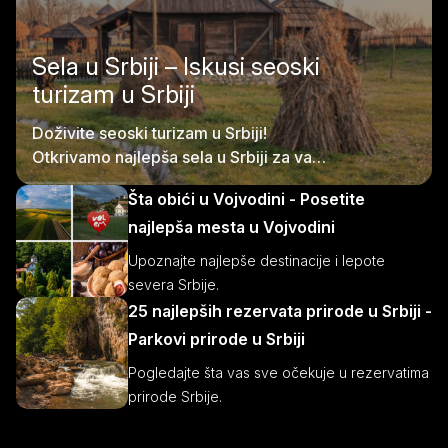
Sela u Srbiji – Iskusi seoski
turizam u Srbiji
Doživite seoski turizam u Srbiji!
Otkrivamo najlepša sela u Srbiji za vaš
idiličan odmor na selu.
Šta obići u Vojvodini - Posetite
najlepša mesta u Vojvodini
Upoznajte najlepše destinacije i lepote
severa Srbije.
25 najlepših rezervata prirode u Srbiji -
Parkovi prirode u Srbiji
Pogledajte šta vas sve očekuje u rezervatima
prirode Srbije.