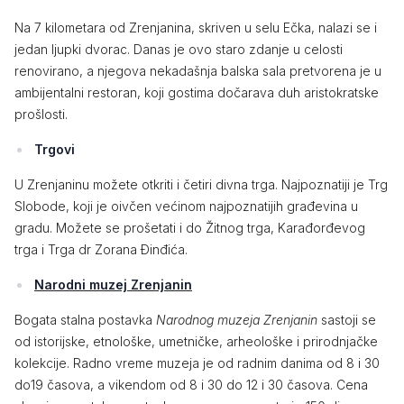
Na 7 kilometara od Zrenjanina, skriven u selu Ečka, nalazi se i
jedan ljupki dvorac. Danas je ovo staro zdanje u celosti
renovirano, a njegova nekadašnja balska sala pretvorena je u
ambijentalni restoran, koji gostima dočarava duh aristokratske
prošlosti.
Trgovi
U Zrenjaninu možete otkriti i četiri divna trga. Najpoznatiji je Trg
Slobode, koji je oivčen većinom najpoznatijih građevina u
gradu. Možete se prošetati i do Žitnog trga, Karađorđevog
trga i Trga dr Zorana Đinđića.
Narodni muzej Zrenjanin
Bogata stalna postavka
Narodnog muzeja Zrenjanin
sastoji se
od istorijske, etnološke, umetničke, arheološke i prirodnjačke
kolekcije. Radno vreme muzeja je od radnim danima od 8 i 30
do19 časova, a vikendom od 8 i 30 do 12 i 30 časova. Cena