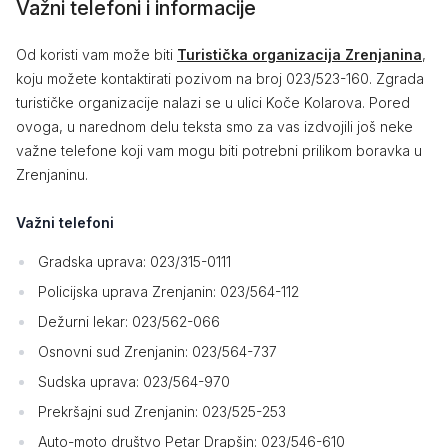
Važni telefoni i informacije
Od koristi vam može biti
Turistička organizacija Zrenjanina
,
koju možete kontaktirati pozivom na broj 023/523-160. Zgrada
turističke organizacije nalazi se u ulici Koče Kolarova. Pored
ovoga, u narednom delu teksta smo za vas izdvojili još neke
važne telefone koji vam mogu biti potrebni prilikom boravka u
Zrenjaninu.
Važni telefoni
Gradska uprava: 023/315-0111
Policijska uprava Zrenjanin: 023/564-112
Dežurni lekar: 023/562-066
Osnovni sud Zrenjanin: 023/564-737
Sudska uprava: 023/564-970
Prekršajni sud Zrenjanin: 023/525-253
Auto-moto društvo Petar Drapšin: 023/546-610