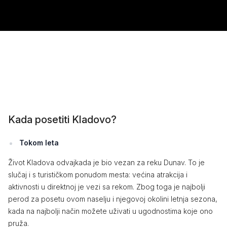
Kada posetiti Kladovo?
Tokom leta
Život Kladova odvajkada je bio vezan za reku Dunav. To je
slučaj i s turističkom ponudom mesta: većina atrakcija i
aktivnosti u direktnoj je vezi sa rekom. Zbog toga je najbolji
perod za posetu ovom naselju i njegovoj okolini letnja sezona,
kada na najbolji način možete uživati u ugodnostima koje ono
pruža.