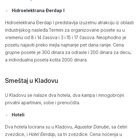
Hidroelektrana Đerdap I
Hidroelektrana Đerdap I predstavlja izuzetnu atrakciju iz oblasti
industrijskog nasleđa.Termini za organizovane posete su u
vremenu od 8 i 14 časova i 3 i 15 i 17 časova. Neophodno je
posetu najaviti preko mejla najmanje pet dana ranije. Cena
grupne posete je 300 dinara za odrasle i 200 dinara za decu,
a individualna poseta košta 2000 dinara.
Smeštaj u Kladovu
U Kladovu se nalaze dva hotela, dva kampa i mnogobrojni
privatni apartmani, sobe i prenoćišta.
Hoteli
Dva hotela locirana su u Kladovu,
Aquastar Danube
, sa četiri
zvezdice, i
Hotel Đerdap
, sa tri zvezdice. Cena noćenja u