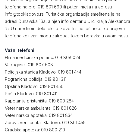
telefona na broj 019 801 690 ili putem mejla na adresu
info@tookladovo.rs. Turistička organizacija smeštena je na
adresi Dunavska 16a, a njen info centar u Ulici kralja Aleksandra
15. U narednom delu teksta izdvojili smo još nekoliko brojeva
telefona koji vam mogu zatrebati tokom boravka u ovom mestu.
Važni telefoni
Hitna medicinska pomoć: 019 808 024
Vatrogasci: 019 807 608
Policijska stanica Kladovo: 019 801 444
Pogranična policija: 019 801 311
Opština Kladovo: 019 801 450
Pošta Kladovo: 019 801 411
Kapetanija pristaništa: 019 800 284
Veterinarska ambulanta: 019 801 828
Veterinarska apoteka: 019 801 834
Zdravstveni centar Kladovo: 019 801 455
Gradska apoteka: 019 800 210