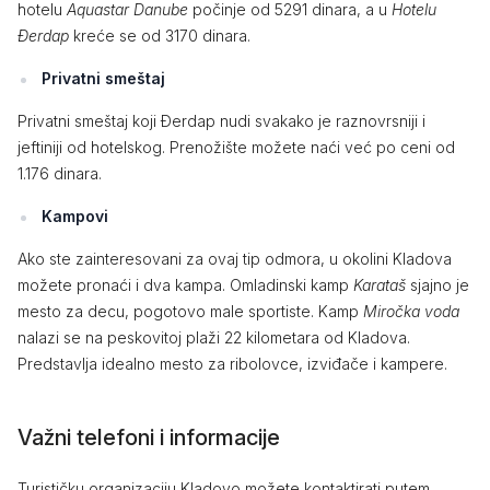
hotelu
Aquastar Danube
počinje od 5291 dinara, a u
Hotelu
Đerdap
kreće se od 3170 dinara.
Privatni smeštaj
Privatni smeštaj koji Đerdap nudi svakako je raznovrsniji i
jeftiniji od hotelskog. Prenožište možete naći već po ceni od
1.176 dinara.
Kampovi
Ako ste zainteresovani za ovaj tip odmora, u okolini Kladova
možete pronaći i dva kampa. Omladinski kamp
Karataš
sjajno je
mesto za decu, pogotovo male sportiste. Kamp
Miročka voda
nalazi se na peskovitoj plaži 22 kilometara od Kladova.
Predstavlja idealno mesto za ribolovce, izviđače i kampere.
Važni telefoni i informacije
Turističku organizaciju Kladovo možete kontaktirati putem