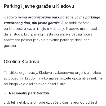
Parking i javne garaže u Kladovu
Kladovo
nema organizovane parking zone, javne parkinge
zatvorenog tipa, niti javne garaže
. Automobil možete
parkirati duž ulica, ali imajte u vidu da je Kladovo malo naselje i
da je, stoga, broj parking mesta ograničen. Većina hotela i
apartmana poseduje svoje privatne parkinge dostupne
gostima.
Okolina Kladova
Turistička organizacija Kladova svakodnevno organizuje izlete
autobusom ili brodom, na kojima se možete upoznati sa nekima
od blaga koje okolina ovog naselja krije.
Nacionalni park
Đerdap
Ljubitelji netaknute prirode uživaće u čarima jednog od šest