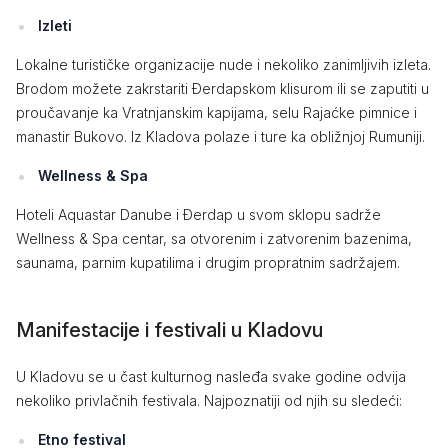
Izleti
Lokalne turističke organizacije nude i nekoliko zanimljivih izleta.
Brodom možete zakrstariti Đerdapskom klisurom ili se zaputiti u
proučavanje ka Vratnjanskim kapijama, selu Rajaćke pimnice i
manastir Bukovo. Iz Kladova polaze i ture ka obližnjoj Rumuniji.
Wellness & Spa
Hoteli Aquastar Danube i Đerdap u svom sklopu sadrže
Wellness & Spa centar, sa otvorenim i zatvorenim bazenima,
saunama, parnim kupatilima i drugim propratnim sadržajem.
Manifestacije i festivali u Kladovu
U Kladovu se u čast kulturnog nasleđa svake godine odvija
nekoliko privlačnih festivala. Najpoznatiji od njih su sledeći:
Etno festival