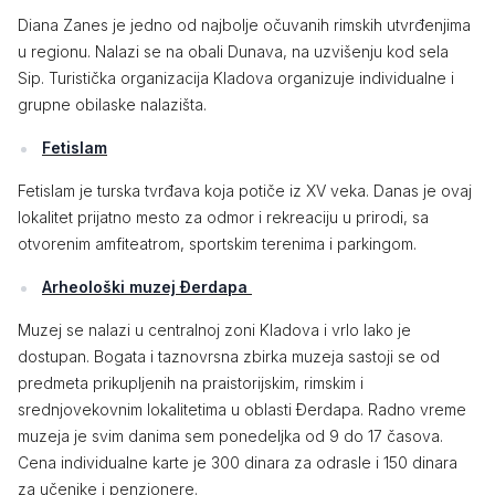
Diana Zanes je jedno od najbolje očuvanih rimskih utvrđenjima
u regionu. Nalazi se na obali Dunava, na uzvišenju kod sela
Sip. Turistička organizacija Kladova organizuje individualne i
grupne obilaske nalazišta.
Fetislam
Fetislam je turska tvrđava koja potiče iz XV veka. Danas je ovaj
lokalitet prijatno mesto za odmor i rekreaciju u prirodi, sa
otvorenim amfiteatrom, sportskim terenima i parkingom.
Arheološki muzej Đerdapa
Muzej se nalazi u centralnoj zoni Kladova i vrlo lako je
dostupan. Bogata i taznovrsna zbirka muzeja sastoji se od
predmeta prikupljenih na praistorijskim, rimskim i
srednjovekovnim lokalitetima u oblasti Đerdapa. Radno vreme
muzeja je svim danima sem ponedeljka od 9 do 17 časova.
Cena individualne karte je 300 dinara za odrasle i 150 dinara
za učenike i penzionere.