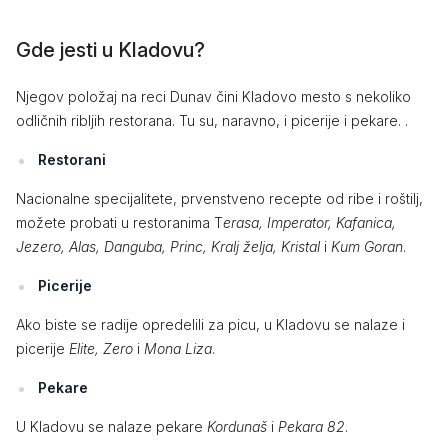
Gde jesti u Kladovu?
Njegov položaj na reci Dunav čini Kladovo mesto s nekoliko
odličnih ribljih restorana. Tu su, naravno, i picerije i pekare. .
Restorani
Nacionalne specijalitete, prvenstveno recepte od ribe i roštilj,
možete probati u restoranima T
erasa, Imperator, Kafanica,
Jezero, Alas, Danguba, Princ, Kralj želja, Kristal
i
Kum Goran
.
Picerije
Ako biste se radije opredelili za picu, u Kladovu se nalaze i
picerije
Elite, Zero
i
Mona Liza
.
Pekare
U Kladovu se nalaze pekare
Kordunaš
i
Pekara 82
.