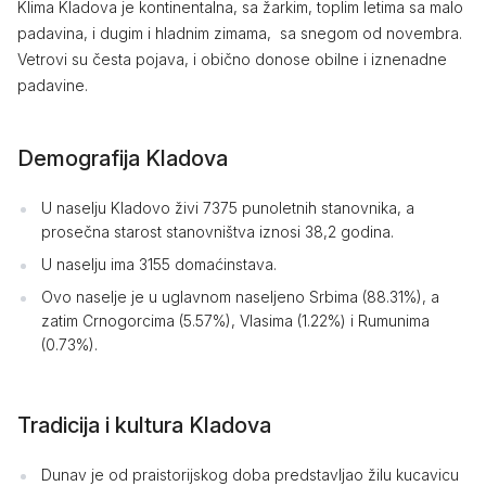
Klima Kladova je kontinentalna, sa žarkim, toplim letima sa malo
padavina, i dugim i hladnim zimama, sa snegom od novembra.
Vetrovi su česta pojava, i obično donose obilne i iznenadne
padavine.
Demografija Kladova
U naselju Kladovo živi 7375 punoletnih stanovnika, a
prosečna starost stanovništva iznosi 38,2 godina.
U naselju ima 3155 domaćinstava.
Ovo naselje je u uglavnom naseljeno Srbima (88.31%), a
zatim Crnogorcima (5.57%), Vlasima (1.22%) i Rumunima
(0.73%).
Tradicija i kultura Kladova
Dunav je od praistorijskog doba predstavljao žilu kucavicu