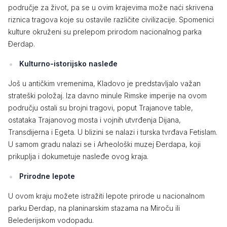
područje za život, pa se u ovim krajevima može naći skrivena
riznica tragova koje su ostavile različite civilizacije. Spomenici
kulture okruženi su prelepom prirodom nacionalnog parka
Đerdap.
Kulturno-istorijsko nasleđe
Još u antičkim vremenima, Kladovo je predstavljalo važan
strateški položaj. Iza davno minule Rimske imperije na ovom
području ostali su brojni tragovi, poput Trajanove table,
ostataka Trajanovog mosta i vojnih utvrđenja Dijana,
Transdijerna i Egeta. U blizini se nalazi i turska tvrđava Fetislam.
U samom gradu nalazi se i Arheološki muzej Đerdapa, koji
prikuplja i dokumetuje nasleđe ovog kraja.
Prirodne lepote
U ovom kraju možete istražiti lepote prirode u nacionalnom
parku Đerdap, na planinarskim stazama na Miroču ili
Belederijskom vodopadu.