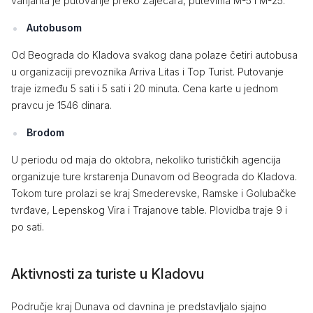
varijanta je putovanje preko Zaječara, putevima M-5 i M-25.
Autobusom
Od Beograda do Kladova svakog dana polaze četiri autobusa
u organizaciji prevoznika Arriva Litas i Top Turist. Putovanje
traje između 5 sati i 5 sati i 20 minuta. Cena karte u jednom
pravcu je 1546 dinara.
Brodom
U periodu od maja do oktobra, nekoliko turističkih agencija
organizuje ture krstarenja Dunavom od Beograda do Kladova.
Tokom ture prolazi se kraj Smederevske, Ramske i Golubačke
tvrđave, Lepenskog Vira i Trajanove table. Plovidba traje 9 i
po sati.
Aktivnosti za turiste u Kladovu
Područje kraj Dunava od davnina je predstavljalo sjajno