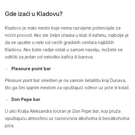
Gde izaći u Kladovu?
Kladovo je malo mesto koje nema razvijene potencijale za
noćni provod. Ako ste željni izlaska u klub ili kafanu, najbolje je
da se uputite u neki od većih gradskih centara najbližih
Kladovu. Ako biste radije ostali u samom naselju, možete se
odličiti za jedan od nekoliko kafića ili barova.
Pleasure point bar
Pleasure point bar
smešten je na samom šetalištu kraj Dunava,
što ga čini sjajnim mestom za opuštajući odmor uz piće ili kolač.
Don Pepe bar
U ulici Kralja Aleksandra lociran je
Don Pepe bar
, koji pruža
opuštajuću atmosferu uz raznovrsna alkoholna ili bezalkoholna
pića.