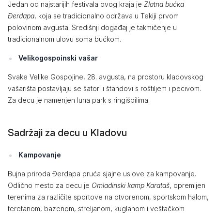
Jedan od najstarijih festivala ovog kraja je
Zlatna bućka
Đerdapa
, koja se tradicionalno održava u Tekiji prvom
polovinom avgusta. Središnji događaj je takmičenje u
tradicionalnom ulovu soma bućkom.
Velikogospoinski vašar
Svake Velike Gospojine, 28. avgusta, na prostoru kladovskog
vašarišta postavljaju se šatori i štandovi s roštiljem i pecivom.
Za decu je namenjen luna park s ringišpilima.
Sadržaji za decu u Kladovu
Kampovanje
Bujna priroda Đerdapa pruća sjajne uslove za kampovanje.
Odlično mesto za decu je
Omladinski kamp Karataš
, opremljen
terenima za različite sportove na otvorenom, sportskom halom,
teretanom, bazenom, strelјanom, kuglanom i veštačkom