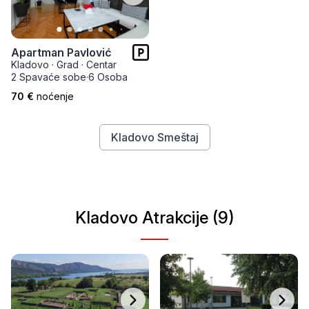
Apartman Pavlović
Kladovo
·
Grad
·
Centar
2 Spavaće sobe
·
6 Osoba
70 €
noćenje
Kladovo Smeštaj
Kladovo Atrakcije (9)