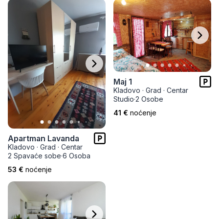
Maj 1
Kladovo
·
Grad
·
Centar
Studio
·
2 Osobe
41 €
noćenje
Apartman Lavanda
Kladovo
·
Grad
·
Centar
2 Spavaće sobe
·
6 Osoba
53 €
noćenje