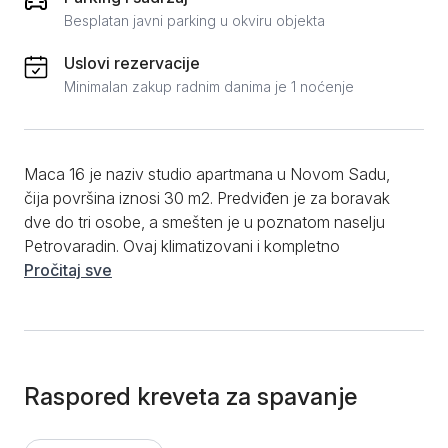
Besplatan javni parking u okviru objekta
Uslovi rezervacije
Minimalan zakup radnim danima je 1 noćenje
Maca 16 je naziv studio apartmana u Novom Sadu,
čija površina iznosi 30 m2. Predviđen je za boravak
dve do tri osobe, a smešten je u poznatom naselju
Petrovaradin. Ovaj klimatizovani i kompletno
opremljeni stan na dan sadrži sve što vam je
Pročitaj sve
potrebno. U njemu se nalaze 2 odvojena kreveta za
spavanje, od kojih je jedan francuski ležaj i jedan
samac, komoda sa televizorom, trpezarijski sto sa
stolicama, kao i funkcionalna kuhinjica. Kupatilo
poseduje tuš kabinu i svu kozmetika koja vam je
Raspored kreveta za spavanje
potrebna. Apartman je jednostavno uređen i sadrži
brojne dodatne pogodnosti. Apartman Maca 16 se