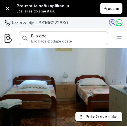
Preuzmite našu aplikaciju
Preuzmi
Još lakše do smeštaja.
Rezervacije:
+38166222630
Bilo gde
·
Bilo kada
Dodajte goste
Prikaži sve slike