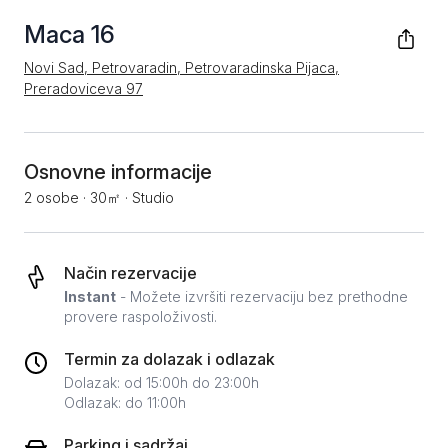
Maca 16
Novi Sad, Petrovaradin, Petrovaradinska Pijaca,
Preradoviceva 97
Osnovne informacije
2 osobe
·
30㎡
·
Studio
Način rezervacije
Instant
- Možete izvršiti rezervaciju bez prethodne
provere raspoloživosti.
Termin za dolazak i odlazak
Dolazak: od 15:00h do 23:00h
Odlazak: do 11:00h
Parking i sadržaj