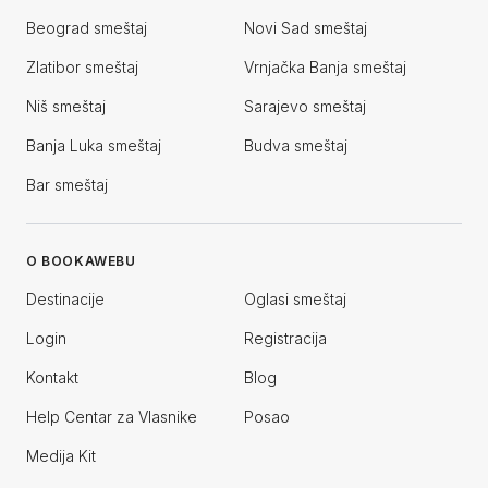
Beograd smeštaj
Novi Sad smeštaj
Zlatibor smeštaj
Vrnjačka Banja smeštaj
Niš smeštaj
Sarajevo smeštaj
Banja Luka smeštaj
Budva smeštaj
Bar smeštaj
O BOOKAWEBU
Destinacije
Oglasi smeštaj
Login
Registracija
Kontakt
Blog
Help Centar za Vlasnike
Posao
Medija Kit