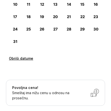
Obriši datume
Povoljna cena!
Smeštaj ima nižu cenu u odnosu na
prosečnu.