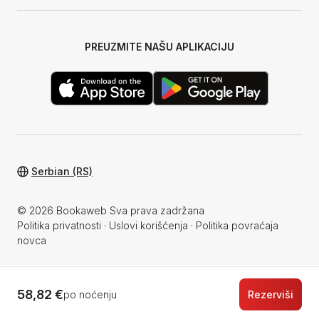
PREUZMITE NAŠU APLIKACIJU
Serbian (RS)
© 2026 Bookaweb Sva prava zadržana
Politika privatnosti
·
Uslovi korišćenja
·
Politika povraćaja
novca
58,82 €
po noćenju
Rezerviši