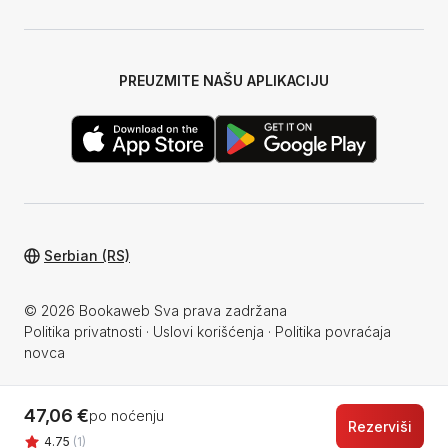
PREUZMITE NAŠU APLIKACIJU
Serbian (RS)
© 2026 Bookaweb Sva prava zadržana
Politika privatnosti
·
Uslovi korišćenja
·
Politika povraćaja
novca
47,06 €
po noćenju
Rezerviši
4.75
(1)