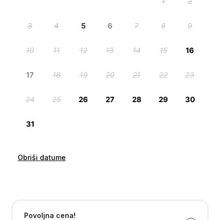
Obriši datume
Povoljna cena!