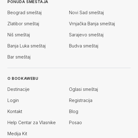
PONUDA SMEŠTAJA
Beograd smeštaj
Novi Sad smeštaj
Zlatibor smeštaj
Vrnjačka Banja smeštaj
Niš smeštaj
Sarajevo smeštaj
Banja Luka smeštaj
Budva smeštaj
Bar smeštaj
O BOOKAWEBU
Destinacije
Oglasi smeštaj
Login
Registracija
Kontakt
Blog
Help Centar za Vlasnike
Posao
Medija Kit