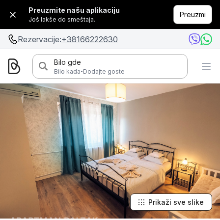
Preuzmite našu aplikaciju
Preuzmi
Još lakše do smeštaja.
Rezervacije:
+38166222630
Bilo gde
·
Bilo kada
Dodajte goste
Prikaži sve slike