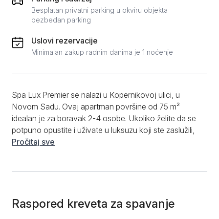
Besplatan privatni parking u okviru objekta
bezbedan parking
Uslovi rezervacije
Minimalan zakup radnim danima je 1 noćenje
Spa Lux Premier se nalazi u Kopernikovoj ulici, u
Novom Sadu. Ovaj apartman površine od 75 m²
idealan je za boravak 2-4 osobe. Ukoliko želite da se
potpuno opustite i uživate u luksuzu koji ste zaslužili,
ovaj stan na dan je pravo rešenje za vas! U njemu će
Pročitaj sve
vam biti na raspolaganju stilski nameštaj od drveta,
sprava za vežbanje, kao i kompletno opremljena
kuhinja. Spavaći deo je posebno zanimljiv, smešten u
jednom uglu apartmana i odvojen zavesama od
ostatka prostora. Međutim, ono što će vam se
Raspored kreveta za spavanje
najviše dopasti jeste prostor sa đakuzijem i saunom,