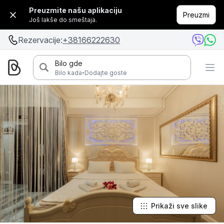
Preuzmite našu aplikaciju
Preuzmi
Još lakše do smeštaja.
Rezervacije:
+38166222630
Bilo gde
·
Bilo kada
Dodajte goste
Prikaži sve slike