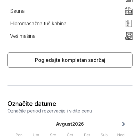
Sauna
Hidromasažna tuš kabina
Veš mašina
Pogledajte kompletan sadržaj
Označite datume
Označite period rezervacije i vidite cenu