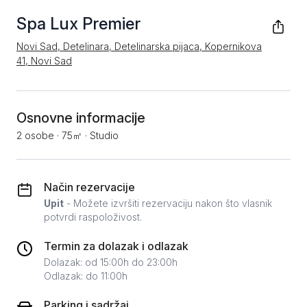
Spa Lux Premier
Novi Sad, Detelinara, Detelinarska pijaca, Kopernikova
41, Novi Sad
Osnovne informacije
2 osobe
·
75㎡
·
Studio
Način rezervacije
Upit
- Možete izvršiti rezervaciju nakon što vlasnik
potvrdi raspoloživost.
Termin za dolazak i odlazak
Dolazak: od 15:00h do 23:00h
Odlazak: do 11:00h
Parking i sadržaj