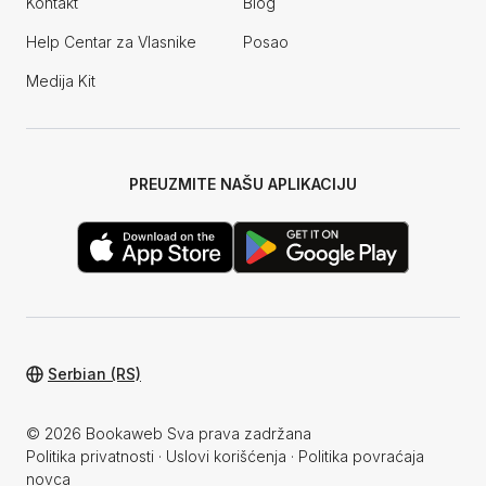
Kontakt
Blog
Help Centar za Vlasnike
Posao
Medija Kit
PREUZMITE NAŠU APLIKACIJU
Serbian (RS)
© 2026 Bookaweb Sva prava zadržana
Politika privatnosti
·
Uslovi korišćenja
·
Politika povraćaja
novca