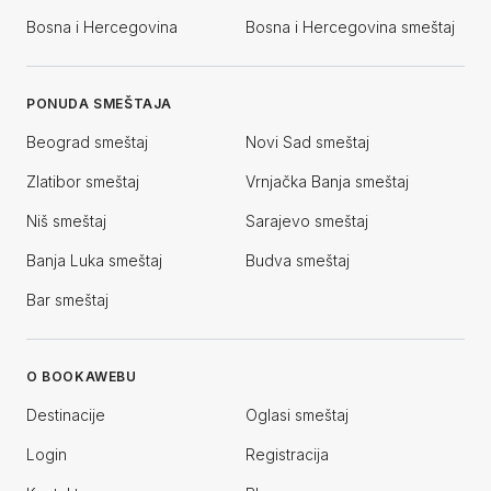
Bosna i Hercegovina
Bosna i Hercegovina smeštaj
PONUDA SMEŠTAJA
Beograd smeštaj
Novi Sad smeštaj
Zlatibor smeštaj
Vrnjačka Banja smeštaj
Niš smeštaj
Sarajevo smeštaj
Banja Luka smeštaj
Budva smeštaj
Bar smeštaj
O BOOKAWEBU
Destinacije
Oglasi smeštaj
Login
Registracija