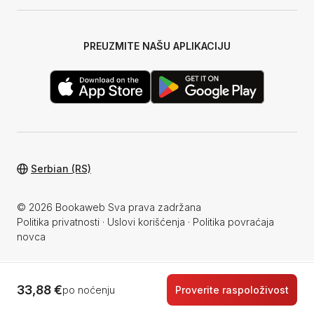
PREUZMITE NAŠU APLIKACIJU
Serbian (RS)
© 2026 Bookaweb Sva prava zadržana
Politika privatnosti
·
Uslovi korišćenja
·
Politika povraćaja
novca
33,88 €
po noćenju
Proverite raspoloživost