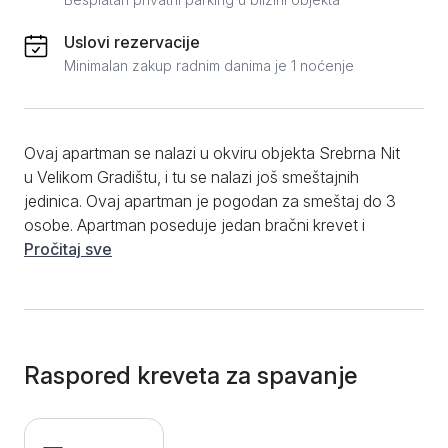
Uslovi rezervacije
Minimalan zakup radnim danima je 1 noćenje
Ovaj apartman se nalazi u okviru objekta Srebrna Nit
u Velikom Gradištu, i tu se nalazi još smeštajnih
jedinica. Ovaj apartman je pogodan za smeštaj do 3
osobe. Apartman poseduje jedan bračni krevet i
jedan krevet za jednu osobu. U apartmanu se nalazi i
Pročitaj sve
kuhinja sa frižiderom i priborom za jelo, kao i sto za
ručavanje. Gostima je na raspolaganju i TV sa
kablovskim kanalima, kao i WiFi, klima uređaj.
Apartman poseduje i sopstveno kupatilo sa tuš
kabinom. Za sve goste apartmana je obezbeđeno i
Raspored kreveta za spavanje
besplatno parking mesto. Za svega nekoliko minuta
laganim hodom se stiže do Srebrnog jezera, tako da
je ovaj objekat idealan za porodice i grupe, koji žele