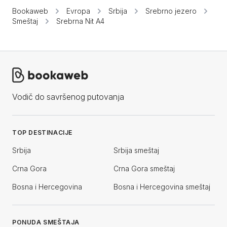
Bookaweb
Evropa
Srbija
Srebrno jezero
Smeštaj
Srebrna Nit A4
Vodič do savršenog putovanja
TOP DESTINACIJE
Srbija
Srbija smeštaj
Crna Gora
Crna Gora smeštaj
Bosna i Hercegovina
Bosna i Hercegovina smeštaj
PONUDA SMEŠTAJA