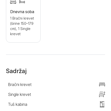
uživati na ovom prelepom jezeru.
Dnevna soba
1 Bračni krevet
(širine 150–179
cm), 1 Single
krevet
Sadržaj
Bračni krevet
Single krevet
Tuš kabina