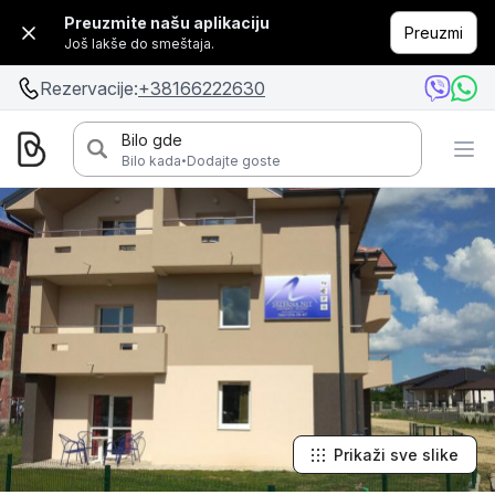
Preuzmite našu aplikaciju
Preuzmi
Još lakše do smeštaja.
Rezervacije:
+38166222630
Bilo gde
·
Bilo kada
Dodajte goste
Prikaži sve slike