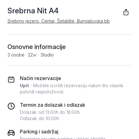
Srebrna Nit A4
Srebrno jezero, Centar, Šetalište, Bungalovska bb
Osnovne informacije
3 osobe
·
22㎡
·
Studio
Način rezervacije
Upit
- Možete izvršiti rezervaciju nakon što vlasnik
potvrdi raspoloživost.
Termin za dolazak i odlazak
Dolazak: od 13:00h do 18:00h
Odlazak: do 10:00h
Parking i sadržaj
Besplatan privatni parking u blizini objekta