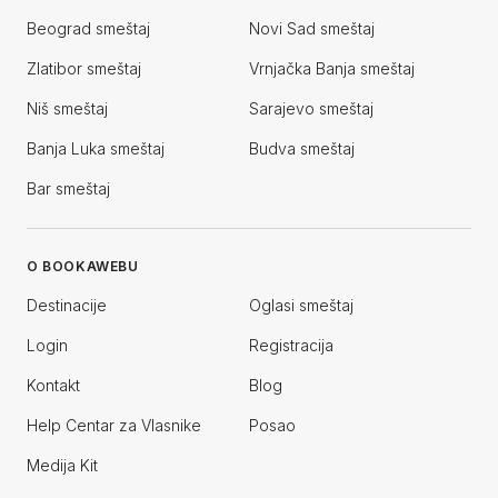
Beograd smeštaj
Novi Sad smeštaj
Zlatibor smeštaj
Vrnjačka Banja smeštaj
Niš smeštaj
Sarajevo smeštaj
Banja Luka smeštaj
Budva smeštaj
Bar smeštaj
O BOOKAWEBU
Destinacije
Oglasi smeštaj
Login
Registracija
Kontakt
Blog
Help Centar za Vlasnike
Posao
Medija Kit