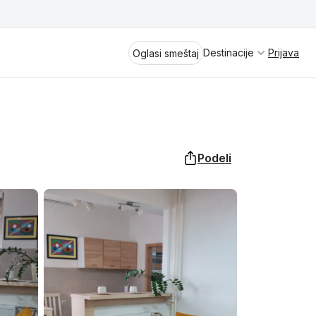
Destinacije
Prijava
Oglasi smeštaj
Podeli
Divčibare
Vrnjačka Banja
Spremite se za virtuelno putovanje
kroz jednu od najlepših zemalja
Perućac
Evrope i sveta. Uživaćete u prikazima
planinskih masiva poput Tare i Šar-
Kladovo
planine, ali i u ravničarskim predelima
prostrane Vojvodine. Istraživanje
Aranđelovac
tradicije i kulturnog dobra Srbije
otkriće vam pravu narav srpskog