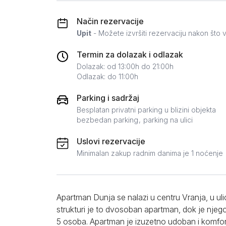
Zlatar
Način rezervacije
Upit
- Možete izvršiti rezervaciju nakon što v
Termin za dolazak i odlazak
Dolazak: od 13:00h do 21:00h
Odlazak: do 11:00h
Parking i sadržaj
Besplatan privatni parking u blizini objekta
bezbedan parking
parking na ulici
Uslovi rezervacije
Minimalan zakup radnim danima je 1 noćenje
Apartman Dunja se nalazi u centru Vranja, u ul
strukturi je to dvosoban apartman, dok je nje
5 osoba. Apartman je izuzetno udoban i komf