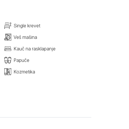
Single krevet
Veš mašina
Kauč na rasklapanje
Papuče
Kozmetika