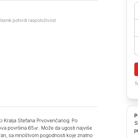
Prokuplje
lasnik potvrdi raspoloživost.
T
P
ici Kralja Stefana Prvovenčanog. Po
S
gova površina 65㎡. Može da ugosti najviše
p
oran, sa mnoštvom pogodnosti koje znatno