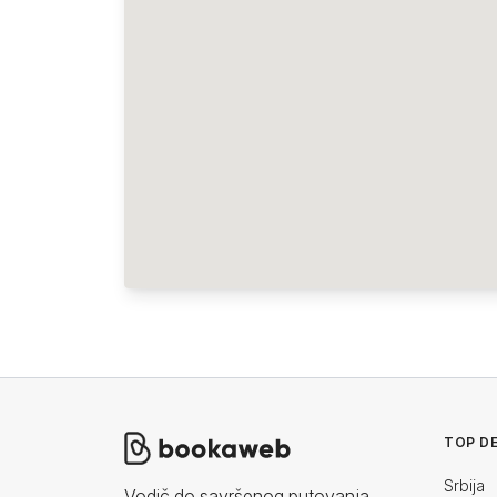
TOP DE
Srbija
Vodič do savršenog putovanja