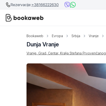
Rezervacije:
+38166222630
Srbija
Srbija
Bookaweb
Evropa
Srbija
Vranje
Dunja Vranje
Bosna i Hercegovina
Crna Gora
Vranje, Grad, Centar, Kralja Stefana Prvovenčanog
Beograd
Ostalo
Niš
Srebrno jezero
Prolom Banja
Užice