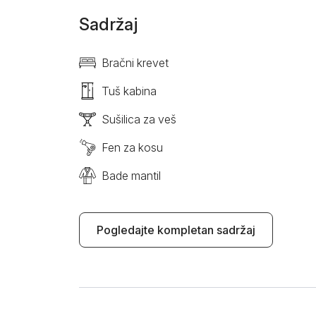
Sadržaj
Bračni krevet
Tuš kabina
Sušilica za veš
Fen za kosu
Bade mantil
Pogledajte kompletan sadržaj