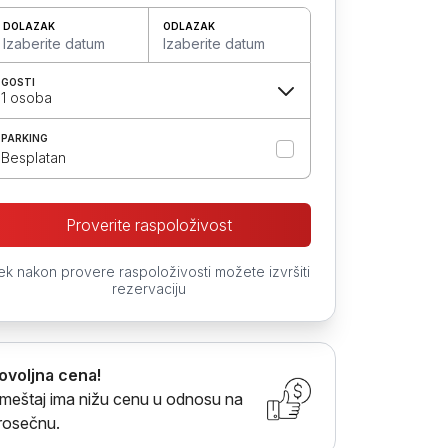
DOLAZAK
ODLAZAK
Izaberite datum
Izaberite datum
GOSTI
1 osoba
PARKING
Besplatan
Proverite raspoloživost
ek nakon provere raspoloživosti možete izvršiti
rezervaciju
ovoljna cena!
meštaj ima nižu cenu u odnosu na
rosečnu.