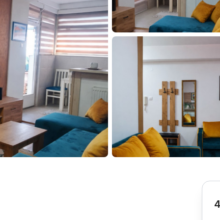
Subotica
Nova Varoš
Valjevo
Uvac
Kruševac
Pirot
Novi Pazar
Zrenjanin
Vršac
Gornji Milanovac
Raška
Leskovac
Bor
Požarevac
Senta
Požega
Sremska
Ljubovija
Mitrovica
Topola
Bela Crkva
Negotin
Bačka Palanka
Ćuprija
Kanjiža
Temerin
Novi Bečej
Mali Zvornik
4
Kosmaj
Golija
Bačka Topola