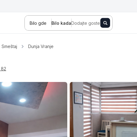
Bilo gde
Bilo kada
Dodajte goste
Smeštaj
Dunja Vranje
 82
Novi Sad
Zlatibor
Kopaonik
Banja Koviljača
Sokobanja
Fruška gora
Tara
Stara planina
Banja Vrujci
Kragujevac
Ždrelo
Golubac
Bajina Bašta
Kraljevo
Jagodina