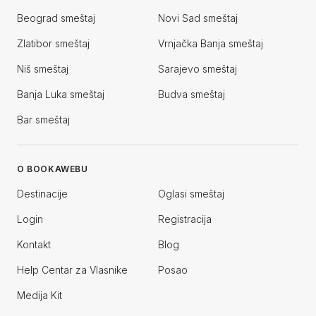
Beograd smeštaj
Novi Sad smeštaj
Zlatibor smeštaj
Vrnjačka Banja smeštaj
Niš smeštaj
Sarajevo smeštaj
Banja Luka smeštaj
Budva smeštaj
Bar smeštaj
O BOOKAWEBU
Destinacije
Oglasi smeštaj
Login
Registracija
Kontakt
Blog
Help Centar za Vlasnike
Posao
Medija Kit