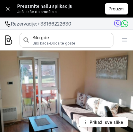
Preuzmite našu aplikaciju
Preuzmi
Još lakše do smeštaja.
Rezervacije:
+38166222630
Bilo gde
·
Bilo kada
Dodajte goste
Prikaži sve slike