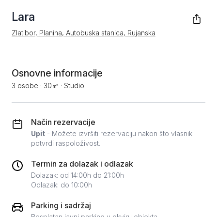
Lara
Zlatibor, Planina, Autobuska stanica, Rujanska
Osnovne informacije
3 osobe
·
30㎡
·
Studio
Način rezervacije
Upit
- Možete izvršiti rezervaciju nakon što vlasnik
potvrdi raspoloživost.
Termin za dolazak i odlazak
Dolazak: od 14:00h do 21:00h
Odlazak: do 10:00h
Parking i sadržaj
Besplatan javni parking u okviru objekta