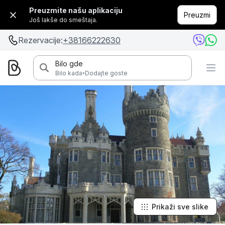
Preuzmite našu aplikaciju
Preuzmi
Još lakše do smeštaja.
Rezervacije:
+38166222630
Bilo gde
·
Bilo kada
Dodajte goste
Prikaži sve slike