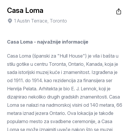
Casa Loma
1 Austin Terrace, Toronto
Casa Loma - najvažnije informacije
Casa Loma (španski za "Hull House") je vila i bašta u
stilu gotike u centru Toronta, Ontario, Kanada, koja je
sada istorijski muzej kuće i znamenitost. Izgrađena je
od 1911. do 1914. kao rezidencija za finansijera ser
Henrija Pelata. Arhitekta je bio E. J. Lennok, koji je
dizajnirao nekoliko drugih gradskih znamenitosti. Casa
Loma se nalazi na nadmorskoj visini od 140 metara, 66
metara iznad jezera Ontario. Ova lokacija je takođe
popularno mesto za svadbene ceremonije, a Casa
Loma se može iznajmiti uveče nakon što se muzej