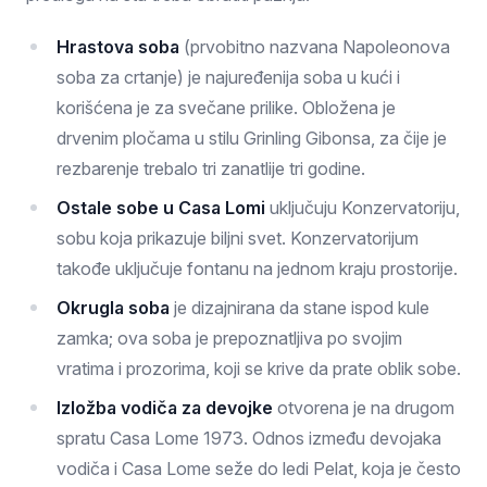
Hrastova soba
(prvobitno nazvana Napoleonova
soba za crtanje) je najuređenija soba u kući i
korišćena je za svečane prilike. Obložena je
drvenim pločama u stilu Grinling Gibonsa, za čije je
rezbarenje trebalo tri zanatlije tri godine.
Ostale sobe u Casa Lomi
uključuju Konzervatoriju,
sobu koja prikazuje biljni svet. Konzervatorijum
takođe uključuje fontanu na jednom kraju prostorije.
Okrugla soba
je dizajnirana da stane ispod kule
zamka; ova soba je prepoznatljiva po svojim
vratima i prozorima, koji se krive da prate oblik sobe.
Izložba vodiča za devojke
otvorena je na drugom
spratu Casa Lome 1973. Odnos između devojaka
vodiča i Casa Lome seže do ledi Pelat, koja je često