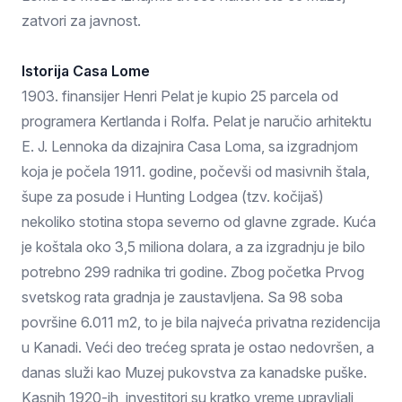
zatvori za javnost.
Istorija Casa Lome
1903. finansijer Henri Pelat je kupio 25 parcela od
programera Kertlanda i Rolfa. Pelat je naručio arhitektu
E. J. Lennoka da dizajnira Casa Loma, sa izgradnjom
koja je počela 1911. godine, počevši od masivnih štala,
šupe za posude i Hunting Lodgea (tzv. kočijaš)
nekoliko stotina stopa severno od glavne zgrade. Kuća
je koštala oko 3,5 miliona dolara, a za izgradnju je bilo
potrebno 299 radnika tri godine. Zbog početka Prvog
svetskog rata gradnja je zaustavljena. Sa 98 soba
površine 6.011 m2, to je bila najveća privatna rezidencija
u Kanadi. Veći deo trećeg sprata je ostao nedovršen, a
danas služi kao Muzej pukovstva za kanadske puške.
Kasnih 1920-ih, investitori su kratko vreme upravljali