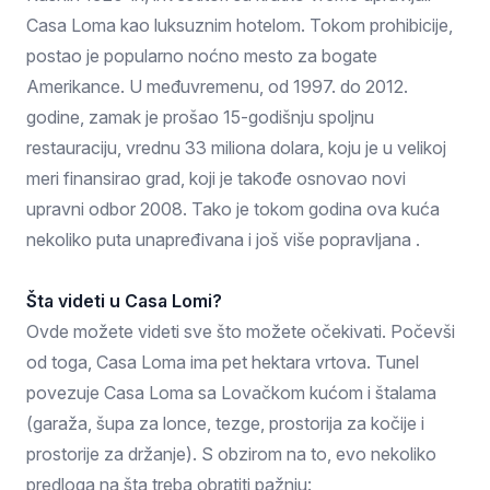
Casa Loma kao luksuznim hotelom. Tokom prohibicije,
postao je popularno noćno mesto za bogate
Amerikance. U međuvremenu, od 1997. do 2012.
godine, zamak je prošao 15-godišnju spoljnu
restauraciju, vrednu 33 miliona dolara, koju je u velikoj
meri finansirao grad, koji je takođe osnovao novi
upravni odbor 2008. Tako je tokom godina ova kuća
nekoliko puta unapređivana i još više popravljana .
Šta videti u Casa Lomi?
Ovde možete videti sve što možete očekivati. Počevši
od toga, Casa Loma ima pet hektara vrtova. Tunel
povezuje Casa Loma sa Lovačkom kućom i štalama
(garaža, šupa za lonce, tezge, prostorija za kočije i
prostorije za držanje). S obzirom na to, evo nekoliko
predloga na šta treba obratiti pažnju: