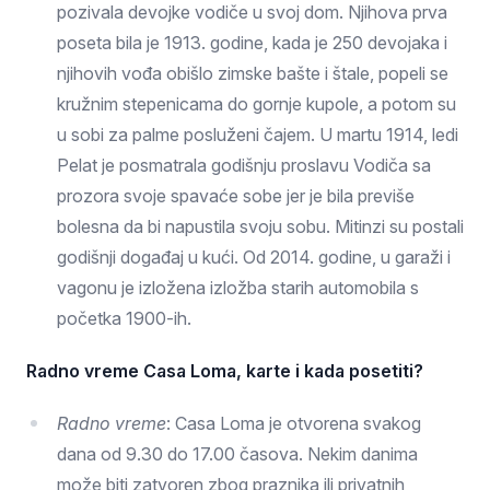
pozivala devojke vodiče u svoj dom. Njihova prva
poseta bila je 1913. godine, kada je 250 devojaka i
njihovih vođa obišlo zimske bašte i štale, popeli se
kružnim stepenicama do gornje kupole, a potom su
u sobi za palme posluženi čajem. U martu 1914, ledi
Pelat je posmatrala godišnju proslavu Vodiča sa
prozora svoje spavaće sobe jer je bila previše
bolesna da bi napustila svoju sobu. Mitinzi su postali
godišnji događaj u kući. Od 2014. godine, u garaži i
vagonu je izložena izložba starih automobila s
početka 1900-ih.
Radno vreme Casa Loma, karte i kada posetiti?
Radno vreme
: Casa Loma je otvorena svakog
dana od 9.30 do 17.00 časova. Nekim danima
može biti zatvoren zbog praznika ili privatnih