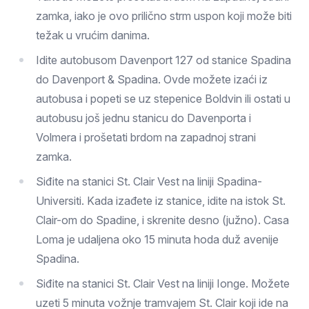
zamka, iako je ovo prilično strm uspon koji može biti
težak u vrućim danima.
Idite autobusom Davenport 127 od stanice Spadina
do Davenport & Spadina. Ovde možete izaći iz
autobusa i popeti se uz stepenice Boldvin ili ostati u
autobusu još jednu stanicu do Davenporta i
Volmera i prošetati brdom na zapadnoj strani
zamka.
Siđite na stanici St. Clair Vest na liniji Spadina-
Universiti. Kada izađete iz stanice, idite na istok St.
Clair-om do Spadine, i skrenite desno (južno). Casa
Loma je udaljena oko 15 minuta hoda duž avenije
Spadina.
Siđite na stanici St. Clair Vest na liniji Ionge. Možete
uzeti 5 minuta vožnje tramvajem St. Clair koji ide na