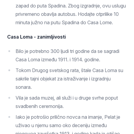
zapad do puta Spadina. Zbog izgradnje, ovu uslugu
privremeno obavlja autobus. Hodajte otprilike 10
minuta južno na putu Spadina do Casa Lome.
Casa Loma - zanimljivosti
Bilo je potrebno 300 ljudi tri godine da se sagradi
Casa Loma između 1911. i 1914. godine.
Tokom Drugog svetskog rata, štale Casa Loma su
sakrile tajni objekat za istraživanje i izgradnju
sonara.
Vila je sada muzej, ali služi i u druge svrhe poput
svadbenih ceremonija.
Iako je potrošio prilično novca na imanje, Pelat je
uživao u njemu samo oko deceniju između
njegovog završetka 1913. i godine kada je otišao