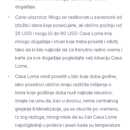
događaja.
Cene ulaznica
: Mogu se razlikovati u zavisnosti od
izložbi i dana koje posećujete, ali obično počinju od
20 USD i mogu ići do 80 USD. Casa Loma ima
mnogo događaja i stvari koje treba posetiti i otkriti,
tako da bi bilo najbolje da za trenutno radno vreme i
karte za sve događaje pogledajte veb lokaciju Casa
Lome.
Casa Loma vredi posetiti u bilo koje doba godine,
iako posetioci obično imaju različita mišljenja o
tome koje godišnje doba nudi najbolje iskustvo.
Imajte na umu da, kao u dvorcu, nema centralnog
grejanja ili klimatizacije, pa se obucite po vremenu.
Iz tog razloga, mnogi misle da su čari Casa Lome
najočigledniji u proleće i jesen kada su temperature