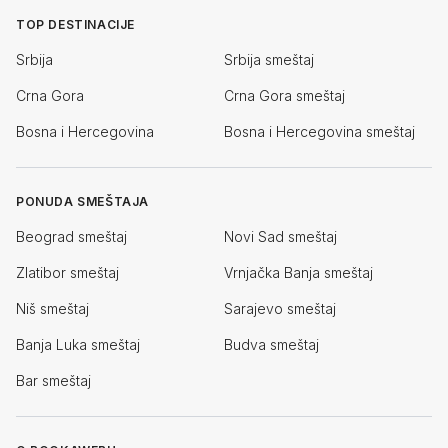
TOP DESTINACIJE
Srbija
Srbija smeštaj
Crna Gora
Crna Gora smeštaj
Bosna i Hercegovina
Bosna i Hercegovina smeštaj
PONUDA SMEŠTAJA
Beograd smeštaj
Novi Sad smeštaj
Zlatibor smeštaj
Vrnjačka Banja smeštaj
Niš smeštaj
Sarajevo smeštaj
Banja Luka smeštaj
Budva smeštaj
Bar smeštaj