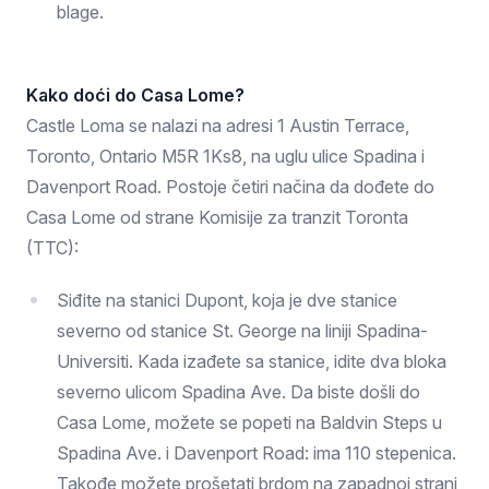
blage.
Kako doći do Casa Lome?
Castle Loma se nalazi na adresi 1 Austin Terrace,
Toronto, Ontario M5R 1Ks8, na uglu ulice Spadina i
Davenport Road. Postoje četiri načina da dođete do
Casa Lome od strane Komisije za tranzit Toronta
(TTC):
Siđite na stanici Dupont, koja je dve stanice
severno od stanice St. George na liniji Spadina-
Universiti. Kada izađete sa stanice, idite dva bloka
severno ulicom Spadina Ave. Da biste došli do
Casa Lome, možete se popeti na Baldvin Steps u
Spadina Ave. i Davenport Road: ima 110 stepenica.
Takođe možete prošetati brdom na zapadnoj strani