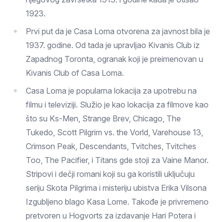
1923.
Prvi put da je Casa Loma otvorena za javnost bila je
1937. godine. Od tada je upravljao Kivanis Club iz
Zapadnog Toronta, ogranak koji je preimenovan u
Kivanis Club of Casa Loma.
Casa Loma je popularna lokacija za upotrebu na
filmu i televiziji. Služio je kao lokacija za filmove kao
što su Ks-Men, Strange Brev, Chicago, The
Tukedo, Scott Pilgrim vs. the Vorld, Varehouse 13,
Crimson Peak, Descendants, Tvitches, Tvitches
Too, The Pacifier, i Titans gde stoji za Vaine Manor.
Stripovi i dečji romani koji su ga koristili uključuju
seriju Skota Pilgrima i misteriju ubistva Erika Vilsona
Izgubljeno blago Kasa Lome. Takođe je privremeno
pretvoren u Hogvorts za izdavanje Hari Potera i