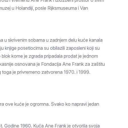
votu i vremenu Ane Frank i izložbeni prostor o svim
i muzej u Holandiji, posle Rijksmuseuma i Van
na u skrivenim sobama u zadnjem delu kuće kanala
ju knjige posetiocima su obilazili zaposleni koji su
eo blok kome je zgrada pripadala prodat je jednom
 kasnije osnovana je Fondacija Ane Frank za zaštitu
og toga je privremeno zatvorena 1970. i 1999.
aura ove kuće je ogromna. Svako ko napravi jedan
st. Godine 1960. Kuća Ane Frank je otvorila svoja