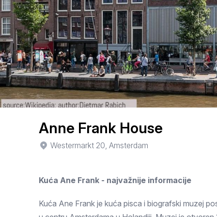
Smederevo
Čačak
Pančevo
Vranje
Paraćin
Kikinda
Anne Frank House
Srbobran
Westermarkt 20, Amsterdam
Inđija
Kuća Ane Frank - najvažnije informacije
Ruma
Sremski Karlovci
Kuća Ane Frank je kuća pisca i biografski muzej po