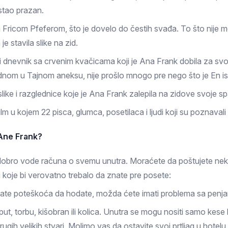
stao prazan.
a Fricom Pfeferom, što je dovelo do čestih svađa. To što nije mo
e stavila slike na zid.
ni dnevnik sa crvenim kvačicama koji je Ana Frank dobila za svo
ednom u Tajnom aneksu, nije prošlo mnogo pre nego što je En isp
slike i razglednice koje je Ana Frank zalepila na zidove svoje s
ilm u kojem 22 pisca, glumca, posetilaca i ljudi koji su poznava
 Ane Frank?
de dobro vode računa o svemu unutra. Moraćete da poštujete ne
 koje bi verovatno trebalo da znate pre posete:
ate poteškoća da hodate, možda ćete imati problema sa penj
ut, torbu, kišobran ili kolica. Unutra se mogu nositi samo kes
 drugih velikih stvari. Molimo vas da ostavite svoj prtljag u hotel