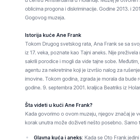
u centru Amsterdama u Holandiji. Muzej je otvoren 
Zlatar
oblicima progona i diskriminacije. Godine 2013. i 201
Gogovog muzeja.
Istorija kuće Ane Frank
Tokom Drugog svetskog rata, Ana Frank se sa svojo
iz 17. veka, poznate kao Tajni aneks. Nije preživela r
sakrili porodice i mogli da vide tajne sobe. Međutim
agentu za nekretnine koji je izvršio nalog za rušen
imovine. Tokom godina, zgrada je morala da bude ren
godine. 9. septembra 2001. kraljica Beatriks iz Hola
Šta videti u kući Ane Frank?
Kada govorimo o ovom muzeju, njegov značaj je velik
korak unutra može doživeti nešto posebno. Samo to 
Glavna kuća i aneks
: Kada se Oto Frank jedini