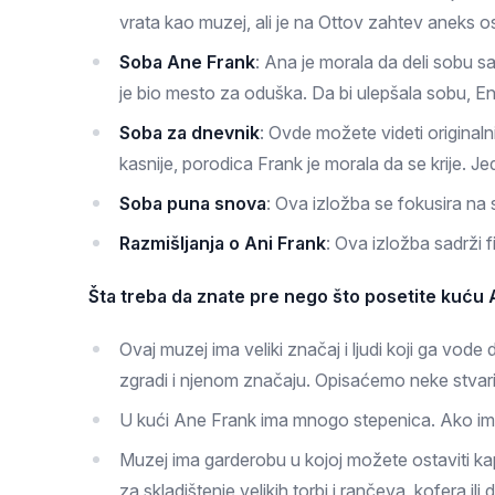
vrata kao muzej, ali je na Ottov zahtev aneks o
Soba Ane Frank
: Ana je morala da deli sobu s
je bio mesto za oduška. Da bi ulepšala sobu, En j
Soba za dnevnik
: Ovde možete videti original
kasnije, porodica Frank je morala da se krije. J
Soba puna snova
: Ova izložba se fokusira na 
Razmišljanja o Ani Frank
: Ova izložba sadrži f
Šta treba da znate pre nego što posetite kuću
Ovaj muzej ima veliki značaj i ljudi koji ga vo
zgradi i njenom značaju. Opisaćemo neke stvari
U kući Ane Frank ima mnogo stepenica. Ako im
Muzej ima garderobu u kojoj možete ostaviti kap
za skladištenje velikih torbi i rančeva, kofera ili