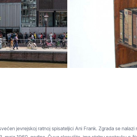
Subotica
Nova Varoš
Valjevo
Uvac
Kruševac
Pirot
Novi Pazar
Zrenjanin
Vršac
Gornji Milanovac
Raška
Leskovac
Bor
Požarevac
Senta
Požega
Sremska
Ljubovija
Mitrovica
Topola
Bela Crkva
Negotin
Bačka Palanka
Ćuprija
Kanjiža
Temerin
Novi Bečej
Mali Zvornik
Kosmaj
Golija
Bačka Topola
svećen jevrejskoj ratnoj spisateljici Ani Frank. Zgrada se nala