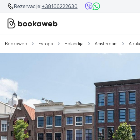
Rezervacije:
+38166222630
Bookaweb
Evropa
Holandija
Amsterdam
Atrak
Srbija
Srbija
Bosna i Hercegovina
Crna Gora
Beograd
Ostalo
Niš
Srebrno jezero
Prolom Banja
Užice