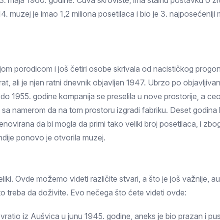
3. maja 1960. godine. Čuva skrovište, ima stalnu postavku o ži
Prokuplje
4. muzej je imao 1,2 miliona posetilaca i bio je 3. najposećenij
m porodicom i još četiri osobe skrivala od nacističkog progo
at, ali je njen ratni dnevnik objavljen 1947. Ubrzo po objavljivan
, do 1955. godine kompanija se preselila u nove prostorije, a c
je sa namerom da na tom prostoru izgradi fabriku. Deset godina
ovirana da bi mogla da primi tako veliki broj posetilaca, i zb
ndije ponovo je otvorila muzej.
i. Ovde možemo videti različite stvari, a što je još važnije, 
treba da doživite. Evo nečega što ćete videti ovde:
 vratio iz Aušvica u junu 1945. godine, aneks je bio prazan i pu