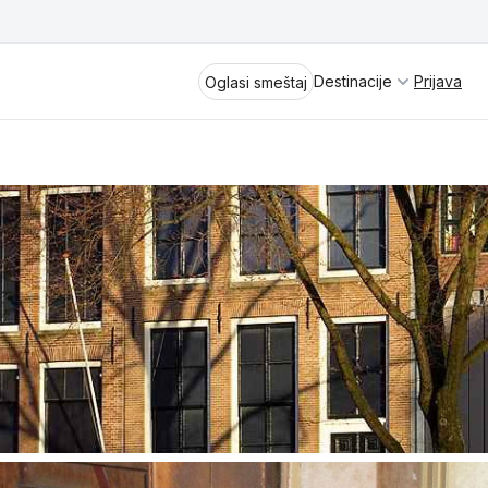
Destinacije
Prijava
Oglasi smeštaj
Divčibare
Vrnjačka Banja
Spremite se za virtuelno putovanje
kroz jednu od najlepših zemalja
Perućac
Evrope i sveta. Uživaćete u prikazima
planinskih masiva poput Tare i Šar-
Kladovo
planine, ali i u ravničarskim predelima
prostrane Vojvodine. Istraživanje
Aranđelovac
tradicije i kulturnog dobra Srbije
otkriće vam pravu narav srpskog