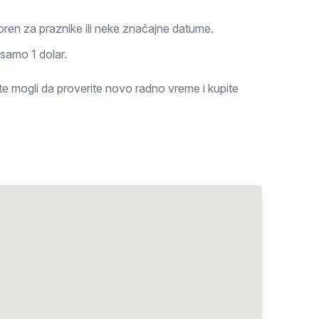
ren za praznike ili neke značajne datume.
 samo 1 dolar.
ste mogli da proverite novo radno vreme i kupite