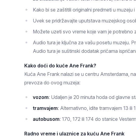
Kako bi se zaštitili originalni predmeti u muzeju
Uvek se pridržavajte uputstava muzejskog osob
Možete uzeti svo vreme koje vam je potrebno z
Audio tura je ključna za vašu posetu muzeju. Pr
Audio tura je suštinski dodatak pričama ispriča
Kako doći do kuće Ane Frank?
Kuća Ane Frank nalazi se u centru Amsterdama, na 
prevoza do ovog muzeja:
vozom
: Udaljen je 20 minuta hoda od glavne 
tramvajem
: Alternativno, idite tramvajem 13 ili 
autobusom
: 170, 172 ili 174 do stanice Vester
Radno vreme i ulaznice za kuću Ane Frank