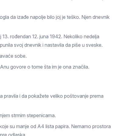
gla da izađe napolje bilo joj je teško. Njen dnevnik
j 13. rođendan 12. juna 1942. Nekoliko nedelja
unila svoj dnevnik i nastavila da piše u sveske.
pavaće sobe.
li Anu govore o tome šta im je ona značila.
ka pravila i da pokažete veliko poštovanje prema
anjem strmim stepenicama.
e koje su manje od A4 lista papira. Nemamo prostora
u pre odlaska.