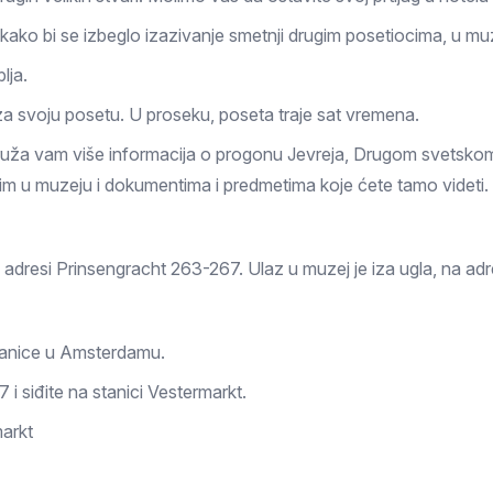
 i kako bi se izbeglo izazivanje smetnji drugim posetiocima, u m
lja.
a svoju posetu. U proseku, poseta traje sat vremena.
uža vam više informacija o progonu Jevreja, Drugom svetskom ra
nim u muzeju i dokumentima i predmetima koje ćete tamo videti.
adresi Prinsengracht 263-267. Ulaz u muzej je iza ugla, na adr
stanice u Amsterdamu.
17 i siđite na stanici Vestermarkt.
markt