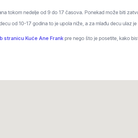
ana tokom nedelje od 9 do 17 časova. Ponekad može biti zatvo
 decu od 10-17 godina to je upola niže, a za mlađu decu ulaz je
b stranicu Kuće Ane Frank
pre nego što je posetite, kako bi