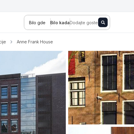
Bilo gde
Bilo kada
Dodajte goste
cije
Anne Frank House
Novi Sad
Zlatibor
Kopaonik
Banja Koviljača
Sokobanja
Fruška gora
Tara
Stara planina
Banja Vrujci
Kragujevac
Ždrelo
Golubac
Bajina Bašta
Kraljevo
Jagodina