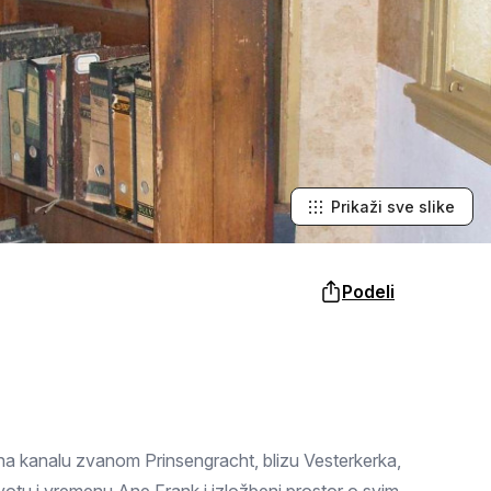
Šabac
naroda, a slike lokalnih i tradicionalnih
specijaliteta osetićete i na svojim
nepcima.
Loznica
Sombor
Zaječar
Vrbas
Prikaži sve slike
Majdanpek
Podeli
Ub
Donji Milanovac
Apatin
Palić
zi na kanalu zvanom Prinsengracht, blizu Vesterkerka,