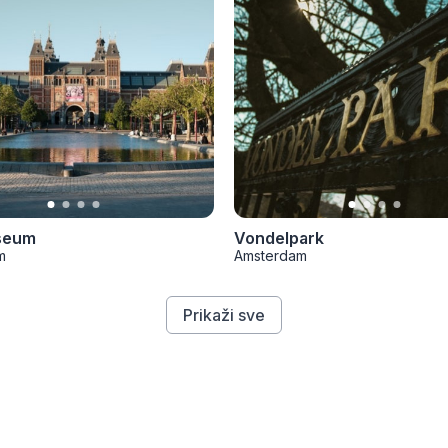
seum
Vondelpark
m
Amsterdam
Prikaži sve