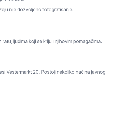
uzeju nije dozvoljeno fotografisanje.
tu, ljudima koji se kriju i njihovim pomagačima.
esi Vestermarkt 20. Postoji nekoliko načina javnog