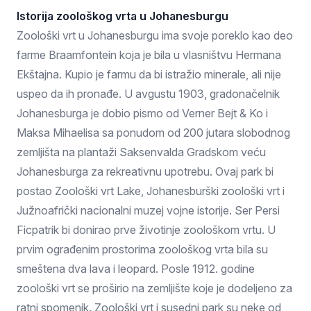
Istorija zoološkog vrta u Johanesburgu
Zoološki vrt u Johanesburgu ima svoje poreklo kao deo
farme Braamfontein koja je bila u vlasništvu Hermana
Ekštajna. Kupio je farmu da bi istražio minerale, ali nije
uspeo da ih pronađe. U avgustu 1903, gradonačelnik
Johanesburga je dobio pismo od Verner Bejt & Ko i
Maksa Mihaelisa sa ponudom od 200 jutara slobodnog
zemljišta na plantaži Saksenvalda Gradskom veću
Johanesburga za rekreativnu upotrebu. Ovaj park bi
postao Zoološki vrt Lake, Johanesburški zoološki vrt i
Južnoafrički nacionalni muzej vojne istorije. Ser Persi
Ficpatrik bi donirao prve životinje zoološkom vrtu. U
prvim ograđenim prostorima zoološkog vrta bila su
smeštena dva lava i leopard. Posle 1912. godine
zoološki vrt se proširio na zemljište koje je dodeljeno za
ratni spomenik. Zoološki vrt i susedni park su neke od