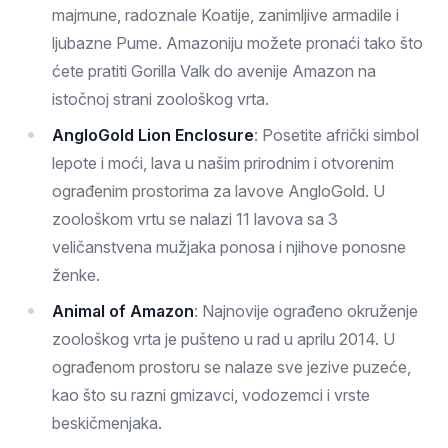
majmune, radoznale Koatije, zanimljive armadile i
ljubazne Pume. Amazoniju možete pronaći tako što
ćete pratiti Gorilla Valk do avenije Amazon na
istočnoj strani zoološkog vrta.
AngloGold Lion Enclosure
: Posetite afrički simbol
lepote i moći, lava u našim prirodnim i otvorenim
ograđenim prostorima za lavove AngloGold. U
zoološkom vrtu se nalazi 11 lavova sa 3
veličanstvena mužjaka ponosa i njihove ponosne
ženke.
Animal of Amazon
: Najnovije ograđeno okruženje
zoološkog vrta je pušteno u rad u aprilu 2014. U
ograđenom prostoru se nalaze sve jezive puzeće,
kao što su razni gmizavci, vodozemci i vrste
beskičmenjaka.