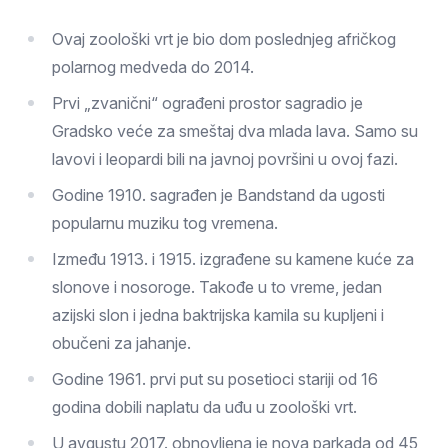
Ovaj zoološki vrt je bio dom poslednjeg afričkog
polarnog medveda do 2014.
Prvi „zvanični“ ograđeni prostor sagradio je
Gradsko veće za smeštaj dva mlada lava. Samo su
lavovi i leopardi bili na javnoj površini u ovoj fazi.
Godine 1910. sagrađen je Bandstand da ugosti
popularnu muziku tog vremena.
Između 1913. i 1915. izgrađene su kamene kuće za
slonove i nosoroge. Takođe u to vreme, jedan
azijski slon i jedna baktrijska kamila su kupljeni i
obučeni za jahanje.
Godine 1961. prvi put su posetioci stariji od 16
godina dobili naplatu da uđu u zoološki vrt.
U avgustu 2017. obnovljena je nova parkada od 45