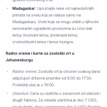
Madagaskar
: Upoznajte neke od najneobičnijih
primata na svetu koji se nalaze samo na
Madagaskaru. Vrste koje se mogu videti u njihovim
renoviranim ograđenim prostorima su crno-beli
lemur, krunisani lemur, prstenasti lemur,
crvenotrbušni lemur i lemur mungos.
Radno vreme i karte za zoološki vrt u
Johanesburgu
Radno vreme
: Zoološki vrt je otvoren svakog dana
uključujući državne praznike od 9:00 do 17:30.
Poslednji ulaz je u 16:00.
Ulaznice
: Cene su različite u zavisnosti od starosti i
drugih faktora. Za odrasle startnina je oko 7 USD,
za studente, decu i penzionere oko 4 USD. Postoje