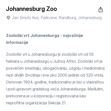
Johannesburg Zoo
Jan Smuts Ave, Parkview, Randburg, Johanesburg
Zoološki vrt Johanesburga - najvažnije
informacije
Zoološki vrt u Johanesburgu je zoološki vrt od 55
hektara u Johanesburgu u Južnoj Africi. Zoološki vrt je
posvećen smeštaju, obogaćivanju, uzgoju i medicinskoj
nezi divljih životinja i ima oko 2000 jedinki od 320 vrsta.
Osnovan 1904. godine, tradicionalno je bio u vlasništvu
i pod upravom gradskog veća Johanesburga. Međutim,
pretvorena je u korporaciju i registrovana kao
neprofitna organizacija Sekcije 21.