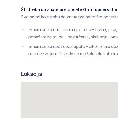
Šta treba da znate pre posete Grifit opservatori
Evo stvari koje treba da znate pre nego što posetite 
Smernice za unutrašnju upotrebu – hrana, piće, a
ponašate ispravno - bez trčanja, skakanja i ome
Smernice za upotrebu napolju - alkohol nije dozvol
nisu dozvoljeni. Takođe ne možete leteti bilo koj
Lokacija