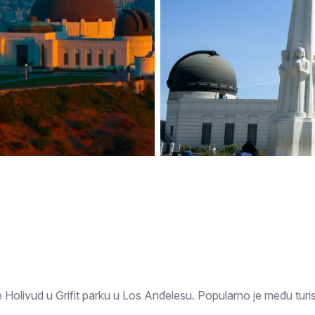
Subotica
Nova Varoš
Valjevo
Uvac
Kruševac
Pirot
Novi Pazar
Zrenjanin
Vršac
Gornji Milanovac
Raška
Leskovac
Bor
Požarevac
Senta
Požega
Sremska
Ljubovija
Mitrovica
Topola
Bela Crkva
Negotin
Bačka Palanka
Ćuprija
Kanjiža
Temerin
Novi Bečej
Mali Zvornik
Kosmaj
Golija
Bačka Topola
nine Holivud u Grifit parku u Los Anđelesu. Popularno je među tu