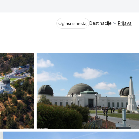
Destinacije
Prijava
Oglasi smeštaj
Divčibare
Vrnjačka Banja
Spremite se za virtuelno putovanje
kroz jednu od najlepših zemalja
Perućac
Evrope i sveta. Uživaćete u prikazima
planinskih masiva poput Tare i Šar-
Kladovo
planine, ali i u ravničarskim predelima
prostrane Vojvodine. Istraživanje
Aranđelovac
tradicije i kulturnog dobra Srbije
otkriće vam pravu narav srpskog