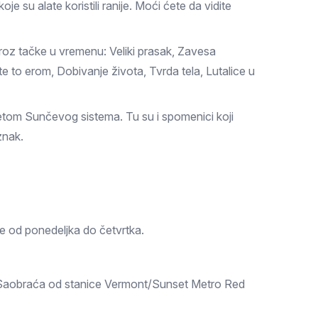
su alate koristili ranije. Moći ćete da vidite
kroz tačke u vremenu: Veliki prasak, Zavesa
ite to erom, Dobivanje života, Tvrda tela, Lutalice u
ketom Sunčevog sistema. Tu su i spomenici koji
znak.
e od ponedeljka do četvrtka.
. Saobraća od stanice Vermont/Sunset Metro Red