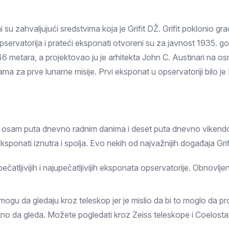
Prokuplje
ni su zahvaljujući sredstvima koja je Grifit DŽ. Grifit poklonio
pservatorija i prateći eksponati otvoreni su za javnost 1935. g
46 metara, a projektovao ju je arhitekta John C. Austinari na osn
a za prve lunarne misije. Prvi eksponat u opservatoriji bilo je
ji osam puta dnevno radnim danima i deset puta dnevno vikendo
sponati iznutra i spolja. Evo nekih od najvažnijih događaja Grif
pečatljivijih i najupečatljivijih eksponata opservatorije. Obnovl
udi mogu da gledaju kroz teleskop jer je mislio da bi to moglo da p
no da gleda. Možete pogledati kroz Zeiss teleskope i Coelostat