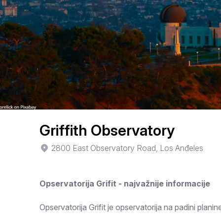
Smederevo
Čačak
Pančevo
Vranje
Paraćin
Kikinda
Griffith Observatory
Srbobran
2800 East Observatory Road, Los Anđeles
Inđija
Opservatorija Grifit - najvažnije informacije
Ruma
Sremski Karlovci
Opservatorija Grifit je opservatorija na padini pla