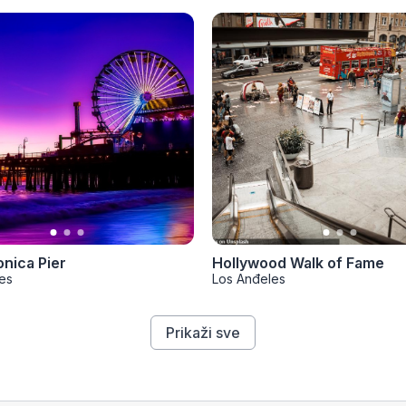
nica Pier
Hollywood Walk of Fame
es
Los Anđeles
Prikaži sve