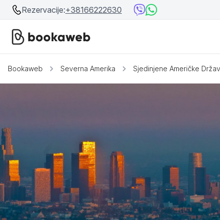
Rezervacije:
+38166222630
Bookaweb
Severna Amerika
Sjedinjene Američke Drža
Srbija
Srbija
Bosna i Hercegovina
Crna Gora
Beograd
Ostalo
Niš
Srebrno jezero
Prolom Banja
Užice