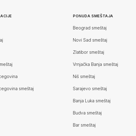
ACIJE
PONUDA SMEŠTAJA
Beograd smeštaj
aj
Novi Sad smeštaj
Zlatibor smeštaj
meštaj
Vrnjačka Banja smeštaj
cegovina
Niš smeštaj
cegovina smeštaj
Sarajevo smeštaj
Banja Luka smeštaj
Budva smeštaj
Bar smeštaj