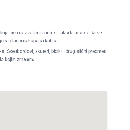
ivotinje nisu dozvoljeni unutra. Takođe morate da se
ena plaćanju kupaca kafića.
Skejtbordovi, skuteri, bicikli i drugi slični predmeti
bilo kojim zmajem.