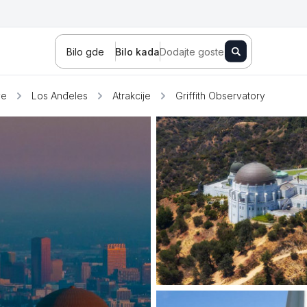
Bilo gde
Bilo kada
Dodajte goste
ve
Los Anđeles
Atrakcije
Griffith Observatory
Novi Sad
Zlatibor
Kopaonik
Banja Koviljača
Sokobanja
Fruška gora
Tara
Stara planina
Banja Vrujci
Kragujevac
Ždrelo
Golubac
Bajina Bašta
Kraljevo
Jagodina