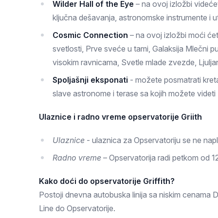
Wilder Hall of the Eye
– na ovoj izložbi videće
ključna dešavanja, astronomske instrumente i ut
Cosmic Connection
– na ovoj izložbi moći c
svetlosti, Prve sveće u tami, Galaksija Mlečni p
visokim ravnicama, Svetle mlade zvezde, Ljulja
Spoljašnji eksponati
- možete posmatrati kreta
slave astronome i terase sa kojih možete videti L
Ulaznice i radno vreme opservatorije Griith
Ulaznice
- ulaznica za Opservatoriju se ne napl
Radno vreme
– Opservatorija radi petkom od 1
Kako doći do opservatorije Griffith?
Postoji dnevna autobuska linija sa niskim cenama 
Line do Opservatorije.