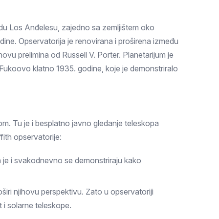
 gradu Los Anđelesu, zajedno sa zemljištem oko
odine. Opservatorija je renovirana i proširena između
ovu prelimina od Russell V. Porter. Planetarijum je
 Fukoovo klatno 1935. godine, koje je demonstriralo
m. Tu je i besplatno javno gledanje teleskopa
fith opservatorije:
jen je i svakodnevno se demonstriraju kako
roširi njihovu perspektivu. Zato u opservatoriji
 i solarne teleskope.