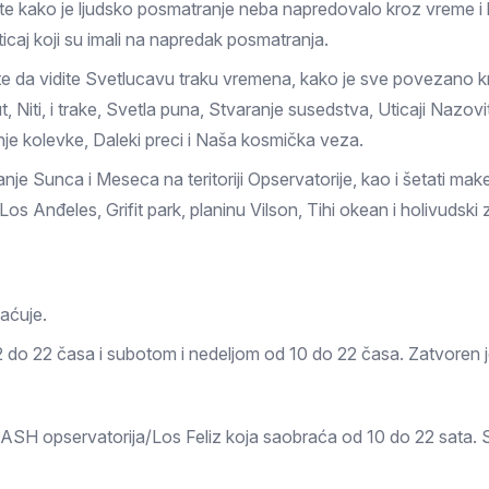
te kako je ljudsko posmatranje neba napredovalo kroz vreme i koje 
icaj koji su imali na napredak posmatranja.
́ete da vidite Svetlucavu traku vremena, kako je sve povezano 
ut, Niti, i trake, Svetla puna, Stvaranje susedstva, Uticaji Nazov
nje kolevke, Daleki preci i Naša kosmička veza.
nje Sunca i Meseca na teritoriji Opservatorije, kao i šetati ma
os Anđeles, Grifit park, planinu Vilson, Tihi okean i holivudski 
aćuje.
2 do 22 časa i subotom i nedeljom od 10 do 22 časa. Zatvoren j
DASH opservatorija/Los Feliz koja saobraća od 10 do 22 sata