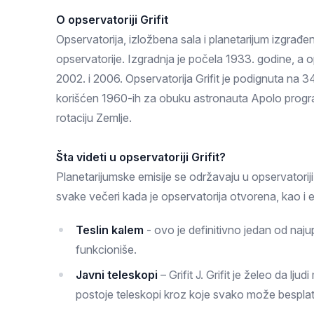
Zlatar
O opservatoriji Grifit
Opservatorija, izložbena sala i planetarijum izgrađe
opservatorije. Izgradnja je počela 1933. godine, a o
2002. i 2006. Opservatorija Grifit je podignuta na 3
korišćen 1960-ih za obuku astronauta Apolo program
rotaciju Zemlje.
Šta videti u opservatoriji Grifit?
Planetarijumske emisije se održavaju u opservatori
svake večeri kada je opservatorija otvorena, kao i ek
Teslin kalem
- ovo je definitivno jedan od naju
funkcioniše.
Javni teleskopi
– Grifit J. Grifit je želeo da lj
postoje teleskopi kroz koje svako može besplat