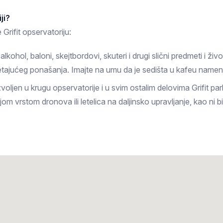
ji?
Grifit opservatoriju:
lkohol, baloni, skejtbordovi, skuteri i drugi slični predmeti i ž
tajućeg ponašanja. Imajte na umu da je sedišta u kafeu namenj
jen u krugu opservatorije i u svim ostalim delovima Grifit parka. 
om vrstom dronova ili letelica na daljinsko upravljanje, kao ni 