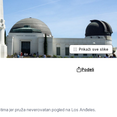
Šabac
naroda, a slike lokalnih i tradicionalnih
specijaliteta osetićete i na svojim
nepcima.
Loznica
Sombor
Zaječar
Vrbas
Prikaži sve slike
Majdanpek
Podeli
Ub
Donji Milanovac
Apatin
Palić
ristima jer pruža neverovatan pogled na Los Anđeles.