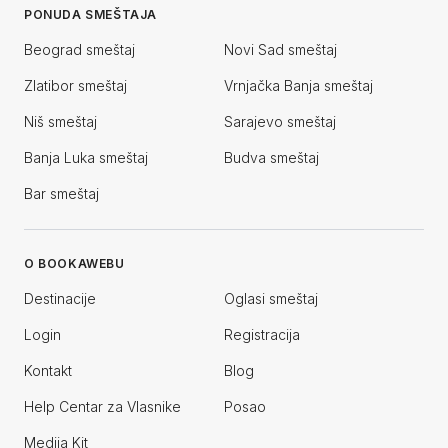
PONUDA SMEŠTAJA
Beograd smeštaj
Novi Sad smeštaj
Zlatibor smeštaj
Vrnjačka Banja smeštaj
Niš smeštaj
Sarajevo smeštaj
Banja Luka smeštaj
Budva smeštaj
Bar smeštaj
O BOOKAWEBU
Destinacije
Oglasi smeštaj
Login
Registracija
Kontakt
Blog
Help Centar za Vlasnike
Posao
Medija Kit