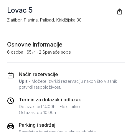
Lovac 5
Zlatibor, Planina, Palisad, Kiridžijska 30
Osnovne informacije
6 osoba
·
65㎡
·
2 Spavaće sobe
Način rezervacije
Upit
- Možete izvršiti rezervaciju nakon što vlasnik
potvrdi raspoloživost.
Termin za dolazak i odlazak
Dolazak: od 14:00h - Fleksibilno
Odlazak: do 10:00h
Parking i sadržaj
Besplatan javni parking u okviru objekta