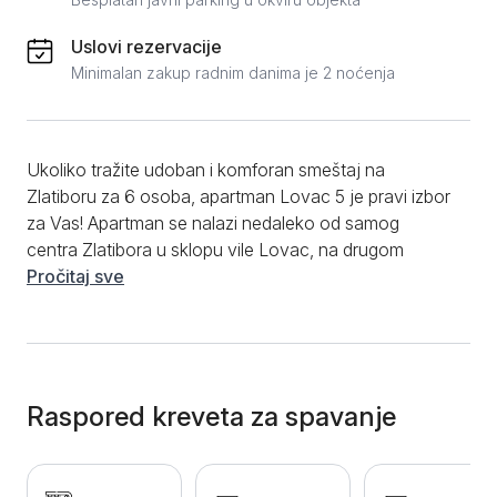
Uslovi rezervacije
Minimalan zakup radnim danima je 2 noćenja
Ukoliko tražite udoban i komforan smeštaj na
Zlatiboru za 6 osoba, apartman Lovac 5 je pravi izbor
za Vas! Apartman se nalazi nedaleko od samog
centra Zlatibora u sklopu vile Lovac, na drugom
spratu. Po strukturi je trosoban apartman, moderno je
Pročitaj sve
opremljen i pruža udoban smeštaj tokom boravka na
Zlatiboru. U sklopu vile, dostupan je i spa centar,
naravno uz prethodnu rezervaciju možete obezbediti
svoj termin za relaksaciju. Apartman Lovac 5
poseduje dve spavaće sobe, u svakoj sobi se nalazi
Raspored kreveta za spavanje
udoban bračni krevet, dok je dnevna soba
opremljena garniturom na razvlačenje, trpezarijskim
stolom i stolicama. Tu je i opremljena kuhinja, kao i