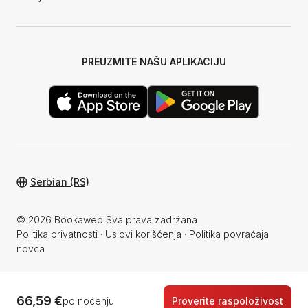
PREUZMITE NAŠU APLIKACIJU
Serbian (RS)
© 2026 Bookaweb Sva prava zadržana
Politika privatnosti
·
Uslovi korišćenja
·
Politika povraćaja
novca
66,59 €
po noćenju
Proverite raspoloživost