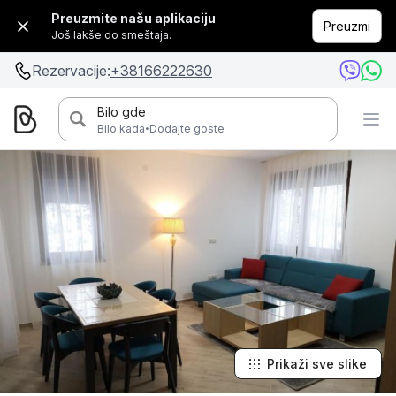
Preuzmite našu aplikaciju
Preuzmi
Još lakše do smeštaja.
Rezervacije:
+38166222630
Bilo gde
·
Bilo kada
Dodajte goste
Prikaži sve slike