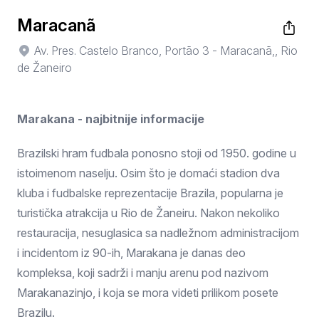
Maracanã
Av. Pres. Castelo Branco, Portão 3 - Maracanã,, Rio
de Žaneiro
Marakana - najbitnije informacije
Brazilski hram fudbala ponosno stoji od 1950. godine u
istoimenom naselju. Osim što je domaći stadion dva
kluba i fudbalske reprezentacije Brazila, popularna je
turistička atrakcija u Rio de Žaneiru. Nakon nekoliko
restauracija, nesuglasica sa nadležnom administracijom
i incidentom iz 90-ih, Marakana je danas deo
kompleksa, koji sadrži i manju arenu pod nazivom
Marakanazinjo, i koja se mora videti prilikom posete
Brazilu.