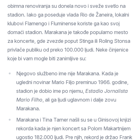
obimna renoviranja su donela novo i sveže svetlo na
stadion. Iako ga poseduje vlada Rio de Žaneira, lokalni
klubovi Flamengo i Fluminense koriste ga kao svoj
domaći stadion. Marakana je takođe popularno mesto
za koncerte, gde zvezde poput Stinga ili Roling Stonsa
privlače publiku od preko 100.000 ljudi. Neke činjenice
koje bi vam mogle biti zanimljive su:
Njegovo službeno ime nije Marakana. Kada je
ugledni novinar Mario Filjo preminuo 1966. godine,
stadion je dobio ime po njemu,
Estadio Jornalista
Mario Filho
, ali ga ljudi uglavnom i dalje zovu
Marakana.
Marakana i Tina Tarner našli su se u Ginisovoj knjizi
rekorda kada je njen koncert sa Polom Makartnijem
ugostio 182.000 ljudi. Pre njih, rekord je držao Frank