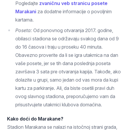
Pogledajte
zvaničnu veb stranicu posete
Marakani
za dodatne informacije o povoljnim
kartama.
Poseta:
Od ponovnog otvaranja 2017. godine,
obilasci stadiona se održavaju svakog dana od 9
do 16 časova i traju u proseku 40 minuta.
Obavezno proverite da li se igra utakmica na dan
vaše posete, jer se tih dana poslednja poseta
završava 3 sata pre otvaranja kapija. Takođe, ako
dolazite u grupi, samo jedan od vas mora da kupi
kartu za parkiranje. Ali, da biste osetili pravi duh
ovog slavnog stadiona, preporučujemo vam da
prisustvujete utakmici klubova domaćina.
Kako doći do Marakane?
Stadion Marakana se nalazi na istočnoj strani grada,