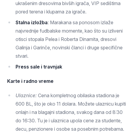
ukrašenim dresovima bivših igrača, VIP sedištima
pored terena i klupama za igrače.
Stalna izložba
: Marakana sa ponosom izlaže
najvrednije fudbalske momente, kao što su izliveni
otisci stopala Pelea i Roberta Dinamita, dresovi
Galinja i Garinče, novinski članci i druge specifične
stvari.
Press sale i travnjak
Karte i radno vreme
Ulaznice:
Cena kompletnog obilaska stadiona je
600 BL, što je oko 11 dolara. Možete ulaznicu kupiti
onlajn i na blagajni stadiona, svakog dana od 8:30
do 16:30. Tu je i ulaznica upola cene za studente,
decu, penzionere i osobe sa posebnim potrebama.