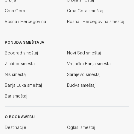
Crna Gora
Crna Gora smeštaj
Bosna i Hercegovina
Bosna i Hercegovina smeštaj
PONUDA SMEŠTAJA
Beograd smeštaj
Novi Sad smeštaj
Zlatibor smeštaj
Vrnjačka Banja smeštaj
Niš smeštaj
Sarajevo smeštaj
Banja Luka smeštaj
Budva smeštaj
Bar smeštaj
O BOOKAWEBU
Destinacije
Oglasi smeštaj