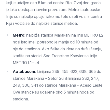
koji je udaljen oko 5 km od centra Rija. Ovaj deo grada
je lako dostupan javnim prevozom. Metro i autobuske
linije su najbolje opcije, iako možete uzeti voz iz centra
Rija i voziti se do najbliže stanice metroa.
Metro
: najbliža stanica Marakani na liniji METRO L2
nosi isto ime i potrebno je manje od 10 minuta od
nje do stadiona. Ako želite da idete na dužu šetnju,
izađite na stanici Sao Francisco Ksavier sa linije
METRO L1+L4
Autobusom
: Linijama 239, 455, 622, 638, 665 do
stanice Marakana - Setor Sul ili linijama 232, 247,
249, 306, 341 do stanice Marakana - Aceso Leste.
Ove stanice su udaljene oko 5 minuta hoda od
stadiona.