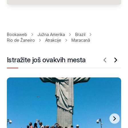
Bookaweb
Južna Amerika
Brazil
Rio de Žaneiro
Atrakcije
Maracanã
Istražite još ovakvih mesta