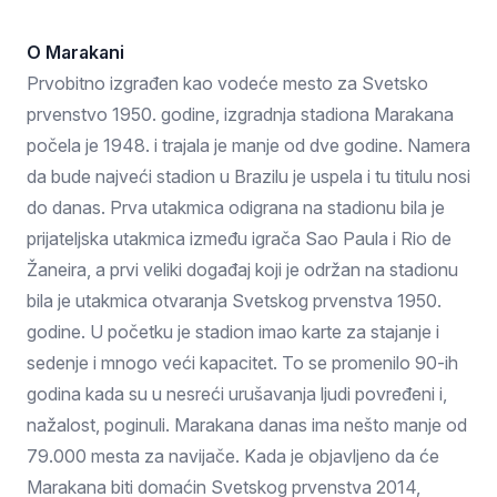
O Marakani
Prvobitno izgrađen kao vodeće mesto za Svetsko
prvenstvo 1950. godine, izgradnja stadiona Marakana
počela je 1948. i trajala je manje od dve godine. Namera
da bude najveći stadion u Brazilu je uspela i tu titulu nosi
do danas. Prva utakmica odigrana na stadionu bila je
prijateljska utakmica između igrača Sao Paula i Rio de
Žaneira, a prvi veliki događaj koji je održan na stadionu
bila je utakmica otvaranja Svetskog prvenstva 1950.
godine. U početku je stadion imao karte za stajanje i
sedenje i mnogo veći kapacitet. To se promenilo 90-ih
godina kada su u nesreći urušavanja ljudi povređeni i,
nažalost, poginuli. Marakana danas ima nešto manje od
79.000 mesta za navijače. Kada je objavljeno da će
Marakana biti domaćin Svetskog prvenstva 2014,