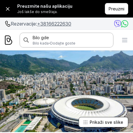
Preuzmite našu aplikaciju
Preuzmi
Još lakše do smeštaja.
Rezervacije:
+38166222630
Bilo gde
·
Bilo kada
Dodajte goste
Prikaži sve slike