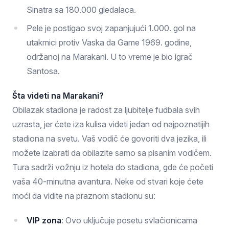
Sinatra sa 180.000 gledalaca.
Pele je postigao svoj zapanjujući 1.000. gol na
utakmici protiv Vaska da Game 1969. godine,
održanoj na Marakani. U to vreme je bio igrač
Santosa.
Šta videti na Marakani?
Obilazak stadiona je radost za ljubitelje fudbala svih
uzrasta, jer ćete iza kulisa videti jedan od najpoznatijih
stadiona na svetu. Vaš vodič će govoriti dva jezika, ili
možete izabrati da obilazite samo sa pisanim vodičem.
Tura sadrži vožnju iz hotela do stadiona, gde će početi
vaša 40-minutna avantura. Neke od stvari koje ćete
moći da vidite na praznom stadionu su:
VIP zona
: Ovo uključuje posetu svlačionicama