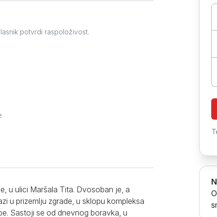
Prokuplje
lasnik potvrdi raspoloživost.
e
T
N
, u ulici Maršala Tita. Dvosoban je, a
O
zi u prizemlju zgrade, u sklopu kompleksa
s
obe. Sastoji se od dnevnog boravka, u