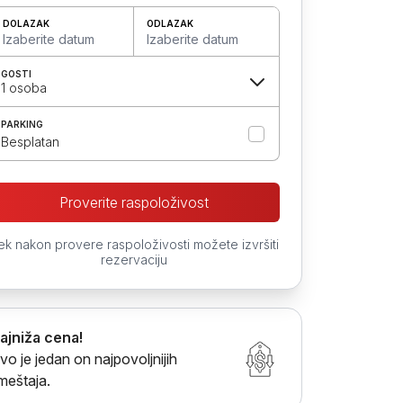
DOLAZAK
ODLAZAK
Izaberite datum
Izaberite datum
GOSTI
1 osoba
PARKING
Besplatan
Proverite raspoloživost
ek nakon provere raspoloživosti možete izvršiti
rezervaciju
ajniža cena!
vo je jedan on najpovoljnijih
meštaja.