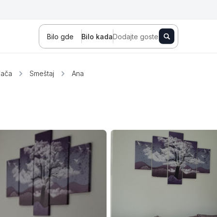
Bilo gde
Bilo kada
Dodajte goste
jača
Smeštaj
Ana
Novi Sad
Zlatibor
Kopaonik
Banja Koviljača
Sokobanja
Fruška gora
Tara
Stara planina
Banja Vrujci
Kragujevac
Ždrelo
Golubac
Bajina Bašta
Kraljevo
Jagodina