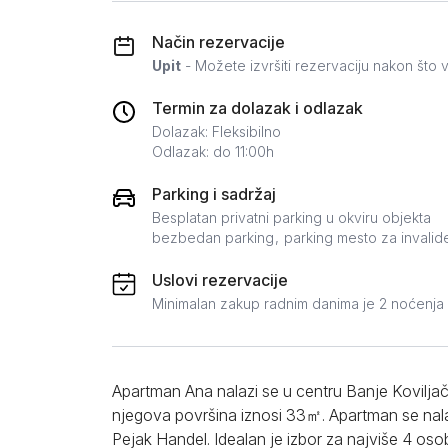
Zlatar
Način rezervacije
Upit
- Možete izvršiti rezervaciju nakon što v
Termin za dolazak i odlazak
Dolazak: Fleksibilno
Odlazak: do 11:00h
Parking i sadržaj
Besplatan privatni parking u okviru objekta
bezbedan parking
parking mesto za invalid
Uslovi rezervacije
Minimalan zakup radnim danima je 2 noćenja
Apartman Ana nalazi se u centru Banje Koviljače
njegova površina iznosi 33㎡. Apartman se nala
Pejak Handel. Idealan je izbor za najviše 4 os