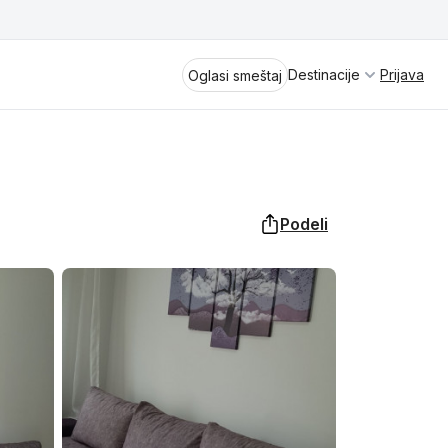
Destinacije
Prijava
Oglasi smeštaj
Podeli
Divčibare
Vrnjačka Banja
Spremite se za virtuelno putovanje
kroz jednu od najlepših zemalja
Perućac
Evrope i sveta. Uživaćete u prikazima
planinskih masiva poput Tare i Šar-
Kladovo
planine, ali i u ravničarskim predelima
prostrane Vojvodine. Istraživanje
Aranđelovac
tradicije i kulturnog dobra Srbije
otkriće vam pravu narav srpskog