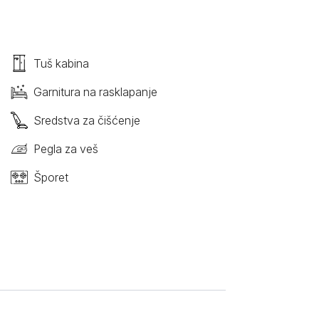
Tuš kabina
Garnitura na rasklapanje
Sredstva za čišćenje
Pegla za veš
Šporet