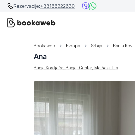
Rezervacije:
+38166222630
Srbija
Srbija
Bookaweb
Evropa
Srbija
Banja Kovil
Ana
Bosna i Hercegovina
Crna Gora
Banja Koviljača, Banja, Centar, Maršala Tita
Beograd
Ostalo
Niš
Srebrno jezero
Prolom Banja
Užice