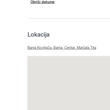
Obriši datume
Lokacija
Banja Koviljača, Banja, Centar, Maršala Tita