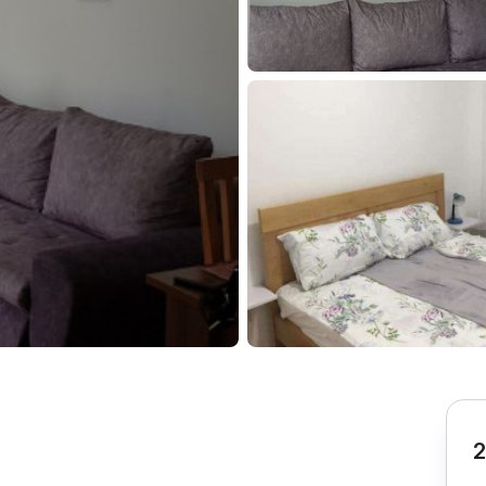
Subotica
Nova Varoš
Valjevo
Uvac
Kruševac
Pirot
Novi Pazar
Zrenjanin
Vršac
Gornji Milanovac
Raška
Leskovac
Bor
Požarevac
Senta
Požega
Sremska
Ljubovija
Mitrovica
Topola
Bela Crkva
Negotin
Bačka Palanka
Ćuprija
Kanjiža
Temerin
Novi Bečej
Mali Zvornik
2
Kosmaj
Golija
Bačka Topola