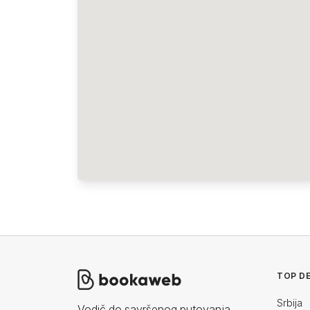
TOP DE
Srbija
Vodič do savršenog putovanja