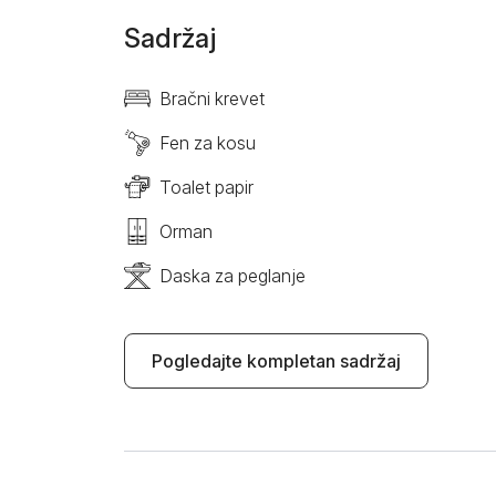
Sadržaj
Bračni krevet
Fen za kosu
Toalet papir
Orman
Daska za peglanje
Pogledajte kompletan sadržaj