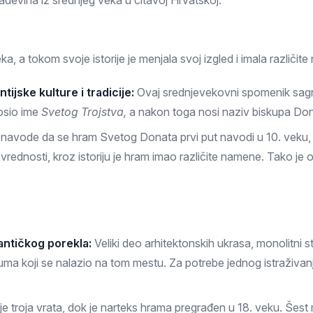
đevina iz srednjeg veka u čitavoj Hrvatskoj.
Prokuplje
a tokom svoje istorije je menjala svoj izgled i imala različit
ijske kulture i tradicije:
Ovaj srednjevekovni spomenik sag
nosio ime
Svetog Trojstva,
a nakon toga nosi naziv biskupa Don
 navode da se hram Svetog Donata prvi put navodi u 10. veku, i
j vrednosti, kroz istoriju je hram imao različite namene. Tako je
 antičkog porekla:
Veliki deo arhitektonskih ukrasa, monolitni st
ma koji se nalazio na tom mestu. Za potrebe jednog istraživan
e troja vrata, dok je narteks hrama pregrađen u 18. veku. Šest