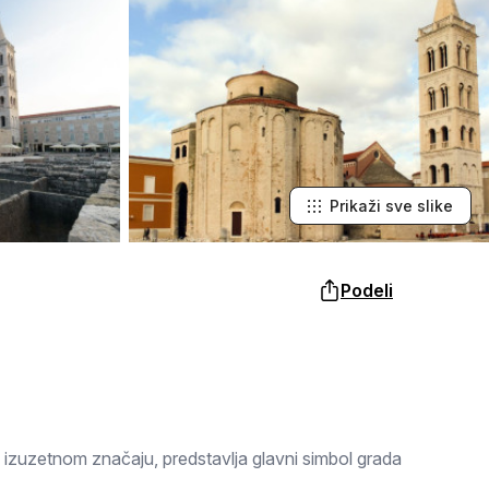
Šabac
naroda, a slike lokalnih i tradicionalnih
specijaliteta osetićete i na svojim
nepcima.
Loznica
Sombor
Zaječar
Vrbas
Prikaži sve slike
Majdanpek
Podeli
Ub
Donji Milanovac
Apatin
Palić
 izuzetnom značaju, predstavlja glavni simbol grada