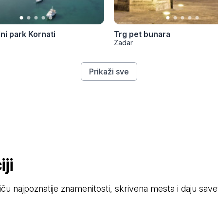
ni park Kornati
Trg pet bunara
Zadar
Prikaži sve
ji
stiču najpoznatije znamenitosti, skrivena mesta i daju sav