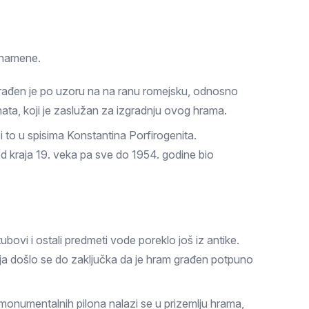
e namene.
rađen je po uzoru na na ranu romejsku, odnosno
ata, koji je zaslužan za izgradnju ovog hrama.
 to u spisima Konstantina Porfirogenita.
 od kraja 19. veka pa sve do 1954. godine bio
ubovi i ostali predmeti vode poreklo još iz antike.
ja došlo se do zaključka da je hram građen potpuno
 monumentalnih pilona nalazi se u prizemlju hrama,