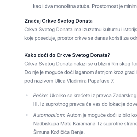
kao i dva monolitna stuba. Prostornost je minima
Značaj Crkve Svetog Donata
Crkva Svetog Donata ima izuzetnu kulturnu i istorijs
koje poseduje, prostor crkve se danas koristi za od
Kako doći do Crkve Svetog Donata?
Crkva Svetog Donata nalazi se u blizini Rimskog f
Do nje je moguće doći laganom šetnjom kroz grad il
pod nazivom Ulica Vladimira Papafave 7.
Peške:
Ukoliko se krećete iz pravca Zadarskog 
III. Iz suprotnog pravca će vas do lokacije dov
Automobilom:
Autom je moguće doći iz bilo ko
Nadbiskupa Mate Karamana. Iz suprotne strane m
Šimuna Kožičića Benje.