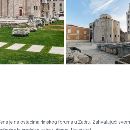
Subotica
Nova Varoš
Valjevo
Uvac
Kruševac
Pirot
Novi Pazar
Zrenjanin
Vršac
Gornji Milanovac
Raška
Leskovac
Bor
Požarevac
Senta
Požega
Sremska
Ljubovija
Mitrovica
Topola
Bela Crkva
Negotin
Bačka Palanka
Ćuprija
Kanjiža
Temerin
Novi Bečej
Mali Zvornik
Kosmaj
Golija
Bačka Topola
đena je na ostacima rimskog foruma u Zadru. Zahvaljujući svom