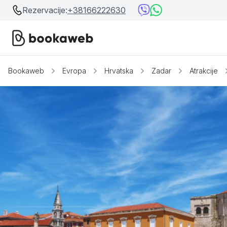
Rezervacije:
+38166222630
Bookaweb
Evropa
Hrvatska
Zadar
Atrakcije
Srbija
Srbija
Bosna i Hercegovina
Crna Gora
Beograd
Ostalo
Niš
Srebrno jezero
Prolom Banja
Užice