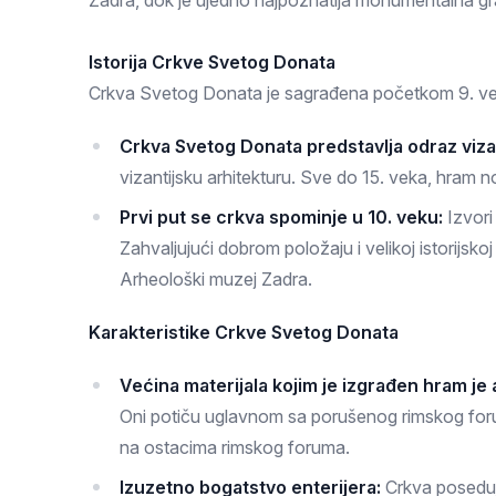
Zadra, dok je ujedno najpoznatija monumentalna gra
Zlatar
Istorija Crkve Svetog Donata
Crkva Svetog Donata je sagrađena početkom 9. veka, 
Crkva Svetog Donata predstavlja odraz vizant
vizantijsku arhitekturu. Sve do 15. veka, hram 
Prvi put se crkva spominje u 10. veku:
Izvori
Zahvaljujući dobrom položaju i velikoj istorijsko
Arheološki muzej Zadra.
Karakteristike Crkve Svetog Donata
Većina materijala kojim je izgrađen hram je
Oni potiču uglavnom sa porušenog rimskog foru
na ostacima rimskog foruma.
Izuzetno bogatstvo enterijera:
Crkva poseduj