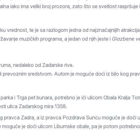
lna iako ima veliki broj prozora, zato što se svetlost raspršuje 
ku vrednost, te je sa razlogom jedna od najznačajnijih atrakcij
ržavanje muzičkih programa, a jedan od njih jeste i
Glazbene ve
oruma, nedaleko od Zadarske rive.
i prevoznim sredstvom. Autom je moguće doći iz bilo kog prav
parka i Trga pet bunara, potrebno je ići ulicom Obala Kralja T
esti ulica Zadarskog mira 1358.
g pravca Zadra, a iz pravca Pozdrava Suncu moguće je doći ul
oguće je doći ulicom Liburnske obale, pa je potom potrebno pr