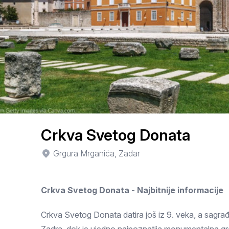
Smederevo
Čačak
Pančevo
Vranje
Paraćin
Kikinda
Crkva Svetog Donata
Srbobran
Grgura Mrganića, Zadar
Inđija
Crkva Svetog Donata - Najbitnije informacije
Ruma
Sremski Karlovci
Crkva Svetog Donata datira još iz 9. veka, a sagra