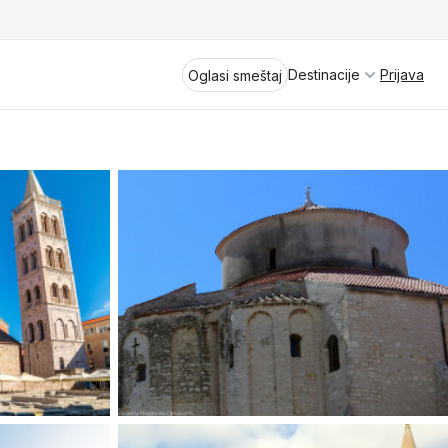
Destinacije
Prijava
Oglasi smeštaj
Divčibare
Vrnjačka Banja
Spremite se za virtuelno putovanje
kroz jednu od najlepših zemalja
Perućac
Evrope i sveta. Uživaćete u prikazima
planinskih masiva poput Tare i Šar-
Kladovo
planine, ali i u ravničarskim predelima
prostrane Vojvodine. Istraživanje
Aranđelovac
tradicije i kulturnog dobra Srbije
otkriće vam pravu narav srpskog