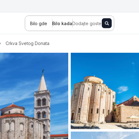
Bilo gde
Bilo kada
Dodajte goste
Crkva Svetog Donata
Novi Sad
Zlatibor
Kopaonik
Banja Koviljača
Sokobanja
Fruška gora
Tara
Stara planina
Banja Vrujci
Kragujevac
Ždrelo
Golubac
Bajina Bašta
Kraljevo
Jagodina