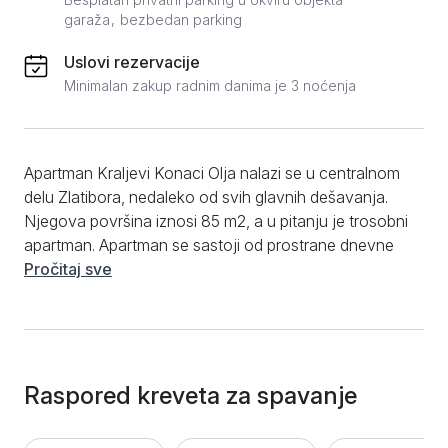
garaža
bezbedan parking
Uslovi rezervacije
Minimalan zakup radnim danima je 3 noćenja
Apartman Kraljevi Konaci Olja nalazi se u centralnom
delu Zlatibora, nedaleko od svih glavnih dešavanja.
Njegova površina iznosi 85 m2, a u pitanju je trosobni
apartman. Apartman se sastoji od prostrane dnevne
sobe koja je u sklopu kuhinje, kao i od dve odvojene
Pročitaj sve
spavaće sobe. Ležajevi se nalaze na spratu, dok je
dnevni boravak u donjem delu apartmana. Sadrži
potpuno uređenu kuhinju, koja je pogodna za
pripremu najrazličitijih jela i obroka. Dnevni boravak
nudi moderan ambijent, besplatnu i brzu internet
Raspored kreveta za spavanje
konekciju, kao i mnoštvo kablovskih kanala. Svi
ležajevi u ovoj smeštajnoj jedinici opremljeni su