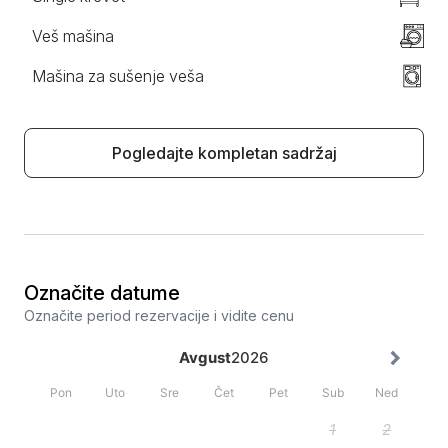
Veš mašina
Mašina za sušenje veša
Pogledajte kompletan sadržaj
Označite datume
Označite period rezervacije i vidite cenu