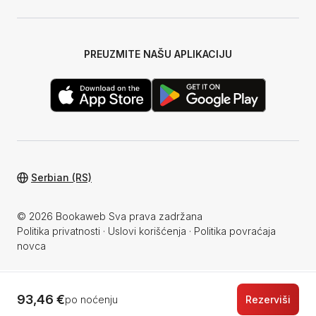
PREUZMITE NAŠU APLIKACIJU
Serbian (RS)
© 2026 Bookaweb Sva prava zadržana
Politika privatnosti
·
Uslovi korišćenja
·
Politika povraćaja
novca
93,46 €
po noćenju
Rezerviši