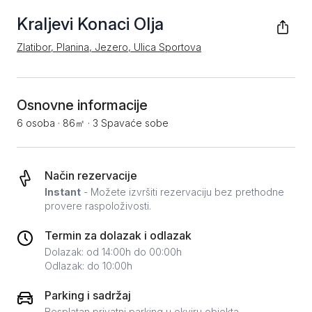
Kraljevi Konaci Olja
Zlatibor, Planina, Jezero, Ulica Sportova
Osnovne informacije
6 osoba
·
86㎡
·
3 Spavaće sobe
Način rezervacije
Instant
- Možete izvršiti rezervaciju bez prethodne
provere raspoloživosti.
Termin za dolazak i odlazak
Dolazak: od 14:00h do 00:00h
Odlazak: do 10:00h
Parking i sadržaj
Besplatan privatni parking u okviru objekta