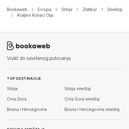
Bookaweb
Evropa
Srbija
Zlatibor
Smeštaj
Kraljevi Konaci Olja
Vodič do savršenog putovanja
TOP DESTINACIJE
Srbija
Srbija smeštaj
Crna Gora
Crna Gora smeštaj
Bosna i Hercegovina
Bosna i Hercegovina smeštaj