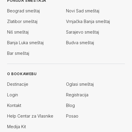
PONUDA SMEŠTAJA
Beograd smeštaj
Novi Sad smeštaj
Zlatibor smeštaj
Vrnjačka Banja smeštaj
Niš smeštaj
Sarajevo smeštaj
Banja Luka smeštaj
Budva smeštaj
Bar smeštaj
O BOOKAWEBU
Destinacije
Oglasi smeštaj
Login
Registracija
Kontakt
Blog
Help Centar za Vlasnike
Posao
Medija Kit