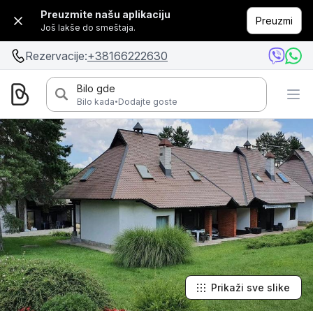
Preuzmite našu aplikaciju
Preuzmi
Još lakše do smeštaja.
Rezervacije:
+38166222630
Bilo gde
·
Bilo kada
Dodajte goste
Prikaži sve slike