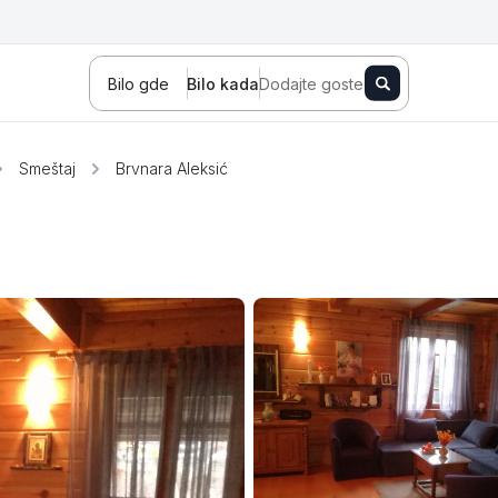
Bilo gde
Bilo kada
Dodajte goste
Smeštaj
Brvnara Aleksić
Novi Sad
Zlatibor
Kopaonik
Banja Koviljača
Sokobanja
Fruška gora
Tara
Stara planina
Banja Vrujci
Kragujevac
Ždrelo
Golubac
Bajina Bašta
Kraljevo
Jagodina