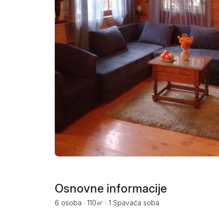
Smederevo
Čačak
Pančevo
Vranje
Paraćin
Kikinda
Srbobran
Inđija
Ruma
Osnovne informacije
6 osoba
·
110㎡
·
1 Spavaća soba
Sremski Karlovci