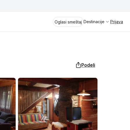
Destinacije
Prijava
Oglasi smeštaj
Podeli
Divčibare
Vrnjačka Banja
Spremite se za virtuelno putovanje
kroz jednu od najlepših zemalja
Perućac
Evrope i sveta. Uživaćete u prikazima
planinskih masiva poput Tare i Šar-
Kladovo
planine, ali i u ravničarskim predelima
prostrane Vojvodine. Istraživanje
Aranđelovac
tradicije i kulturnog dobra Srbije
otkriće vam pravu narav srpskog