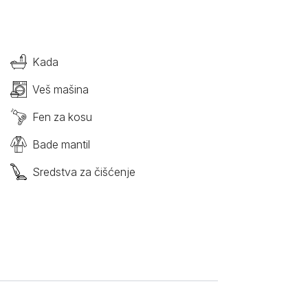
Kada
Veš mašina
Fen za kosu
Bade mantil
Sredstva za čišćenje