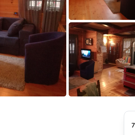
Subotica
Nova Varoš
Valjevo
Uvac
Kruševac
Pirot
Novi Pazar
Zrenjanin
Vršac
Gornji Milanovac
Raška
Leskovac
Bor
Požarevac
Senta
Požega
Sremska
Ljubovija
Mitrovica
Topola
Bela Crkva
Negotin
Bačka Palanka
Ćuprija
Kanjiža
Temerin
Novi Bečej
Mali Zvornik
7
Kosmaj
Golija
Bačka Topola