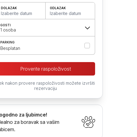
DOLAZAK
ODLAZAK
Izaberite datum
Izaberite datum
GOSTI
1 osoba
PARKING
Besplatan
Proverite raspoloživost
ek nakon provere raspoloživosti možete izvršiti
rezervaciju
ogodno za ljubimce!
dealno za boravak sa vašim
jubicem.