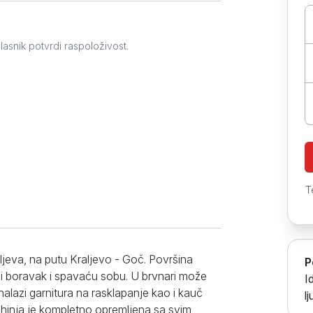
Prokuplje
lasnik potvrdi raspoloživost.
T
ljeva, na putu Kraljevo - Goč. Površina
P
ni boravak i spavaću sobu. U brvnari može
I
lazi garnitura na rasklapanje kao i kauč
l
Kuhinja je kompletno opremljena sa svim