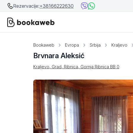
Rezervacije:
+38166222630
Srbija
Srbija
Bookaweb
Evropa
Srbija
Kraljevo
Brvnara Aleksić
Bosna i Hercegovina
Crna Gora
Kraljevo, Grad, Ribnica, Gornja Ribnica BB 0
Beograd
Ostalo
Niš
Srebrno jezero
Prolom Banja
Užice