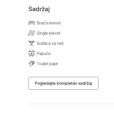
Sadržaj
Bračni krevet
Single krevet
Sušilica za veš
Papuče
Toalet papir
Pogledajte kompletan sadržaj