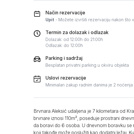
Zlatar
Način rezervacije
Upit
- Možete izvršiti rezervaciju nakon što v
Termin za dolazak i odlazak
Dolazak: od 12:00h do 21:00h
Odlazak: do 12:00h
Parking i sadržaj
Besplatan privatni parking u okviru objekta
Uslovi rezervacije
Minimalan zakup radnim danima je 2 noćenja
Brvnara Aleksić udaljena je 7 kilometara od Kra
brvnare iznosi 110m², poseduje prostrani dnev
da boravi do 6 osoba. U dnevnom boravku se na
koji takođe može poslužiti kao dodatni ležaj. 