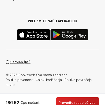
PREUZMITE NAŠU APLIKACIJU
Serbian (RS)
© 2026 Bookaweb Sva prava zadržana
Politika privatnosti
·
Uslovi korišćenja
·
Politika povraćaja
novca
186,92 €
po noćenju
Proverite raspoloživost