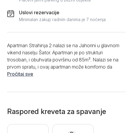
Uslovi rezervacije
Minimalan zakup radnim danima je 7 noćenja
Apartman Strahinja 2 nalazi se na Jahorini u glavnom
vikend naselju Šator. Apartman je po strukturi
trosoban, i obuhvata površinu od 85m². Nalazi se na
prvom spratu, i ovaj apartman može komforno da
ugosti 8 osoba. Dnevna soba poseduje dva kauča
Pročitaj sve
koji se rasklapanjem pretvaraju u udobne bračne
ležajeve. U sklopu dnevnog boravka nalazi se i
kompletno opremljena kuhinja. U kuhinjskom delu se
nalaze i trepezarijski sto i stolice. Apartman poseduje
odvojenu spavaću sobu u kojoj se nalazi udoban
Raspored kreveta za spavanje
francuski ležaj kao i jedan krevet za jednu osobu.
Kupatilo je opremljeno tuš kabinom a gostima su na
raspolaganju sva potrebna kozmetika, čisti peškiri