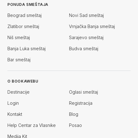
PONUDA SMEŠTAJA
Beograd smeštaj
Novi Sad smeštaj
Zlatibor smeštaj
Vrnjačka Banja smeštaj
Niš smeštaj
Sarajevo smeštaj
Banja Luka smeštaj
Budva smeštaj
Bar smeštaj
O BOOKAWEBU
Destinacije
Oglasi smeštaj
Login
Registracija
Kontakt
Blog
Help Centar za Vlasnike
Posao
Medija Kit