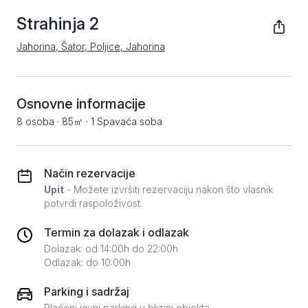
Strahinja 2
Jahorina, Šator, Poljice, Jahorina
Osnovne informacije
8 osoba
·
85㎡
·
1 Spavaća soba
Način rezervacije
Upit
- Možete izvršiti rezervaciju nakon što vlasnik
potvrdi raspoloživost.
Termin za dolazak i odlazak
Dolazak: od 14:00h do 22:00h
Odlazak: do 10:00h
Parking i sadržaj
Plaćeni javni parking u blizini objekta