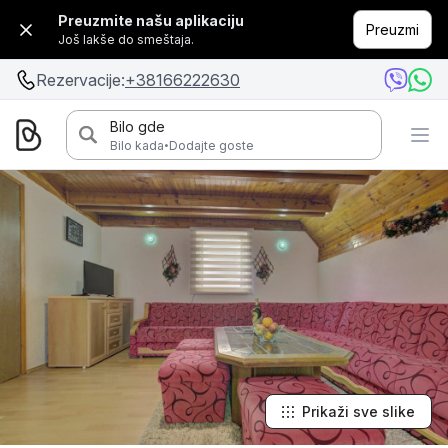
Preuzmite našu aplikaciju
Preuzmi
Još lakše do smeštaja.
Rezervacije:
+38166222630
Bilo gde
·
Bilo kada
Dodajte goste
Prikaži sve slike