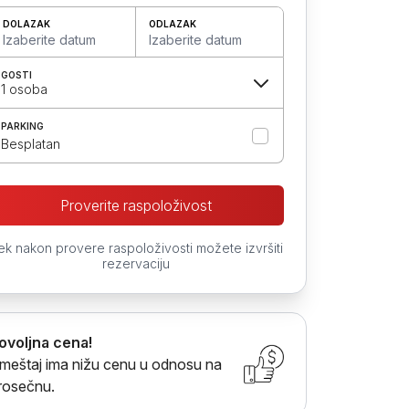
DOLAZAK
ODLAZAK
Izaberite datum
Izaberite datum
GOSTI
1 osoba
PARKING
Besplatan
Proverite raspoloživost
ek nakon provere raspoloživosti možete izvršiti
rezervaciju
ovoljna cena!
meštaj ima nižu cenu u odnosu na
rosečnu.