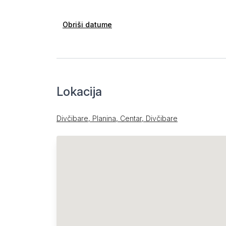
Obriši datume
Lokacija
Divčibare, Planina, Centar, Divčibare