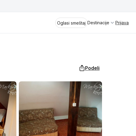
Destinacije
Prijava
Oglasi smeštaj
Podeli
Divčibare
Vrnjačka Banja
Spremite se za virtuelno putovanje
kroz jednu od najlepših zemalja
Perućac
Evrope i sveta. Uživaćete u prikazima
planinskih masiva poput Tare i Šar-
Kladovo
planine, ali i u ravničarskim predelima
prostrane Vojvodine. Istraživanje
Aranđelovac
tradicije i kulturnog dobra Srbije
otkriće vam pravu narav srpskog