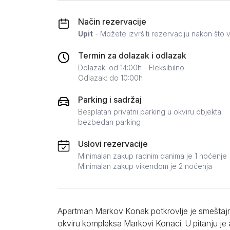
Zlatar
Način rezervacije
Upit
- Možete izvršiti rezervaciju nakon što v
Termin za dolazak i odlazak
Dolazak: od 14:00h - Fleksibilno
Odlazak: do 10:00h
Parking i sadržaj
Besplatan privatni parking u okviru objekta
bezbedan parking
Uslovi rezervacije
Minimalan zakup radnim danima je 1 noćenje
Minimalan zakup vikendom je 2 noćenja
Apartman Markov Konak potkrovlje je smeštajn
okviru kompleksa Markovi Konaci. U pitanju je 