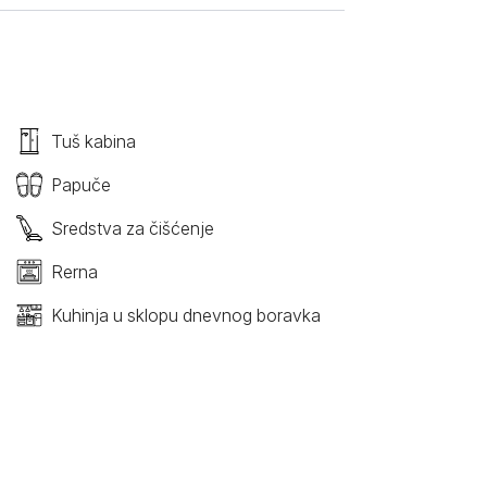
Tuš kabina
Papuče
Sredstva za čišćenje
Rerna
Kuhinja u sklopu dnevnog boravka