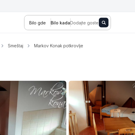
Bilo gde
Bilo kada
Dodajte goste
Smeštaj
Markov Konak potkrovlje
Novi Sad
Zlatibor
Kopaonik
Banja Koviljača
Sokobanja
Fruška gora
Tara
Stara planina
Banja Vrujci
Kragujevac
Ždrelo
Golubac
Bajina Bašta
Kraljevo
Jagodina