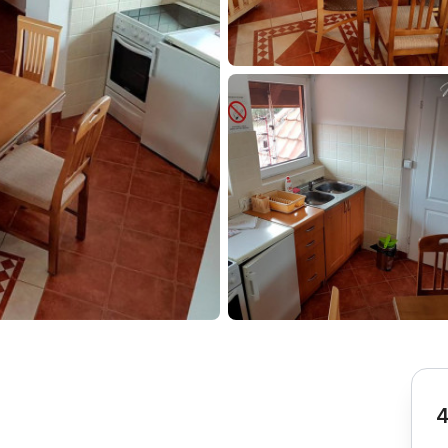
Subotica
Nova Varoš
Valjevo
Uvac
Kruševac
Pirot
Novi Pazar
Zrenjanin
Vršac
Gornji Milanovac
Raška
Leskovac
Bor
Požarevac
Senta
Požega
Sremska
Ljubovija
Mitrovica
Topola
Bela Crkva
Negotin
Bačka Palanka
Ćuprija
Kanjiža
Temerin
Novi Bečej
Mali Zvornik
4
Kosmaj
Golija
Bačka Topola