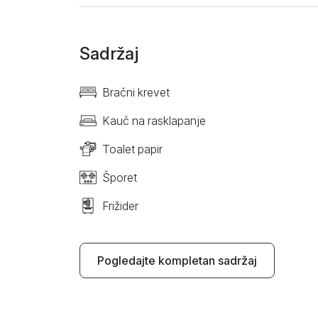
Sadržaj
Bračni krevet
Kauč na rasklapanje
Toalet papir
Šporet
Frižider
Pogledajte kompletan sadržaj