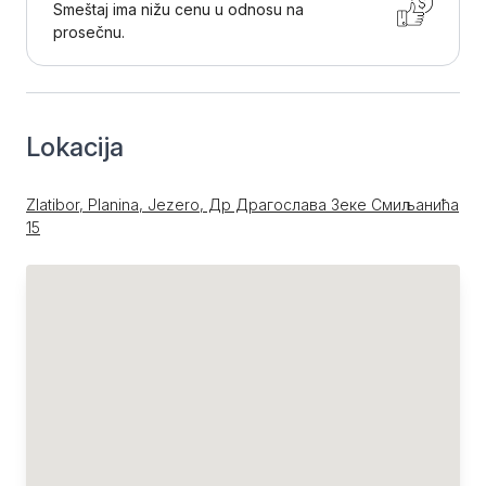
Smeštaj ima nižu cenu u odnosu na
prosečnu.
Lokacija
Zlatibor, Planina, Jezero, Др Драгослава Зеке Смиљанића
15