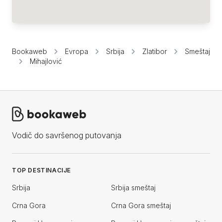
Bookaweb
Evropa
Srbija
Zlatibor
Smeštaj
Mihajlović
Vodič do savršenog putovanja
TOP DESTINACIJE
Srbija
Srbija smeštaj
Crna Gora
Crna Gora smeštaj