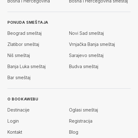
Bosna i Hercegovina
Bosna i Hercegovina smeštaj
PONUDA SMEŠTAJA
Beograd smeštaj
Novi Sad smeštaj
Zlatibor smeštaj
Vrnjačka Banja smeštaj
Niš smeštaj
Sarajevo smeštaj
Banja Luka smeštaj
Budva smeštaj
Bar smeštaj
O BOOKAWEBU
Destinacije
Oglasi smeštaj
Login
Registracija
Kontakt
Blog