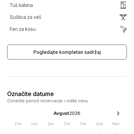
Tuš kabina
Sušilica za veš
Fen za kosu
Pogledajte kompletan sadržaj
Označite datume
Označite period rezervacije i vidite cenu