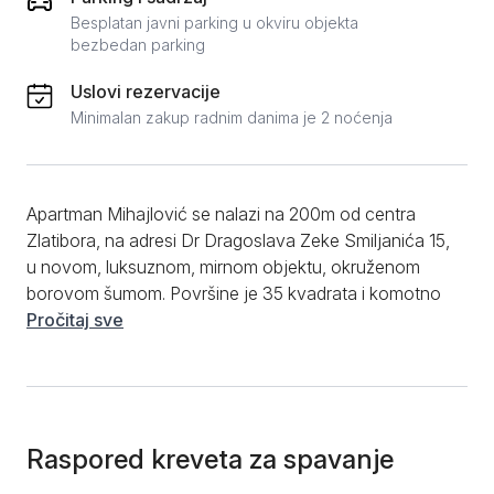
Besplatan javni parking u okviru objekta
bezbedan parking
Uslovi rezervacije
Minimalan zakup radnim danima je 2 noćenja
Apartman Mihajlović se nalazi na 200m od centra
Zlatibora, na adresi Dr Dragoslava Zeke Smiljanića 15,
u novom, luksuznom, mirnom objektu, okruženom
borovom šumom. Površine je 35 kvadrata i komotno
može da ugosti do 4 osobe. Apartman je luksuzno
Pročitaj sve
opremljen i potpuno nov, ima zasebnu spavaću sobu
sa bračnim krevetom, dnevnu sobu sa ugaonom
garniturom na razvlačenje i terasu. Dodatna
pogodnost koja će obradovati sve koji putuju sa
decom jeste i krevetac, koji se potpuno besplatno
Raspored kreveta za spavanje
može dodati u apartman. Kuhinja je opremljena