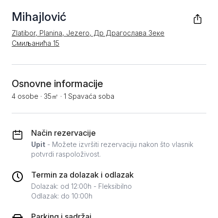
Mihajlović
Zlatibor, Planina, Jezero, Др Драгослава Зеке
Смиљанића 15
Osnovne informacije
4 osobe
·
35㎡
·
1 Spavaća soba
Način rezervacije
Upit
- Možete izvršiti rezervaciju nakon što vlasnik
potvrdi raspoloživost.
Termin za dolazak i odlazak
Dolazak: od 12:00h - Fleksibilno
Odlazak: do 10:00h
Parking i sadržaj