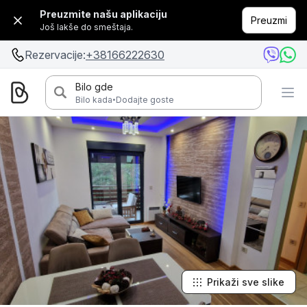
Preuzmite našu aplikaciju
Preuzmi
Još lakše do smeštaja.
Rezervacije:
+38166222630
Bilo gde
·
Bilo kada
Dodajte goste
Prikaži sve slike