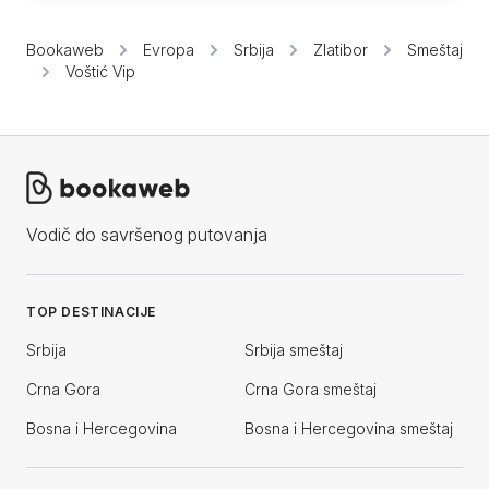
Bookaweb
Evropa
Srbija
Zlatibor
Smeštaj
Voštić Vip
Vodič do savršenog putovanja
TOP DESTINACIJE
Srbija
Srbija smeštaj
Crna Gora
Crna Gora smeštaj
Bosna i Hercegovina
Bosna i Hercegovina smeštaj