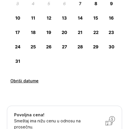
Obriši datume
Povoljna cena!
Smeštaj ima nižu cenu u odnosu na
prosečnu.