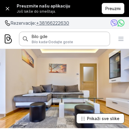
Preuzmite našu aplikaciju
Preuzmi
Još lakše do smeštaja.
Rezervacije:
+38166222630
Bilo gde
·
Bilo kada
Dodajte goste
Prikaži sve slike