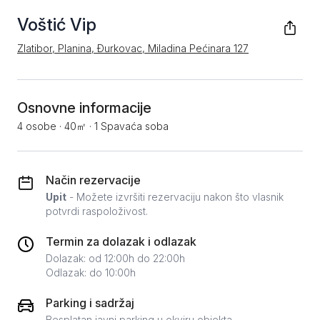
Voštić Vip
Zlatibor, Planina, Đurkovac, Miladina Pećinara 127
Osnovne informacije
4 osobe
·
40㎡
·
1 Spavaća soba
Način rezervacije
Upit
- Možete izvršiti rezervaciju nakon što vlasnik
potvrdi raspoloživost.
Termin za dolazak i odlazak
Dolazak: od 12:00h do 22:00h
Odlazak: do 10:00h
Parking i sadržaj
Besplatan javni parking u okviru objekta