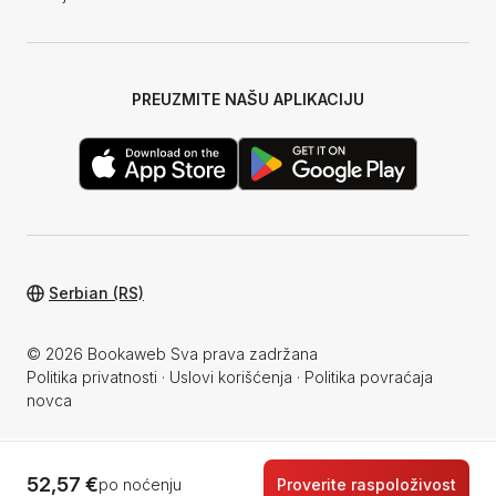
PREUZMITE NAŠU APLIKACIJU
Serbian (RS)
© 2026 Bookaweb Sva prava zadržana
Politika privatnosti
·
Uslovi korišćenja
·
Politika povraćaja
novca
52,57 €
po noćenju
Proverite raspoloživost