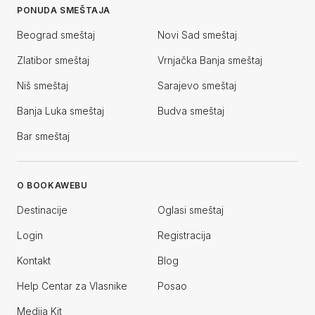
PONUDA SMEŠTAJA
Beograd smeštaj
Novi Sad smeštaj
Zlatibor smeštaj
Vrnjačka Banja smeštaj
Niš smeštaj
Sarajevo smeštaj
Banja Luka smeštaj
Budva smeštaj
Bar smeštaj
O BOOKAWEBU
Destinacije
Oglasi smeštaj
Login
Registracija
Kontakt
Blog
Help Centar za Vlasnike
Posao
Medija Kit