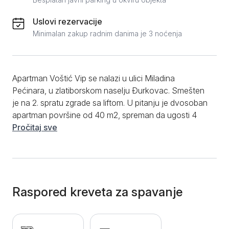
Uslovi rezervacije
Minimalan zakup radnim danima je 3 noćenja
Apartman Voštić Vip se nalazi u ulici Miladina
Pećinara, u zlatiborskom naselju Đurkovac. Smešten
je na 2. spratu zgrade sa liftom. U pitanju je dvosoban
apartman površine od 40 m2, spreman da ugosti 4
osobe. Izaberite ovaj svetao, moderno uređeni
Pročitaj sve
apartman i započnite svoju zlatiborsku avanturu!
Dnevni boravak je opremljen udobnom ugaonom
garniturom, na kojoj ćete uživati u zajedničkim
trenucima sa porodicom ili prijateljima. Kompaktna
kuhinja bele boje sa svim neophodnim uređajima
Raspored kreveta za spavanje
smeštena je u malom izdvojenom delu. Spavaća
soba raspolaže prostranim bračnim krevetom i
udobnom foteljom. Posebnu pažnju u njoj privlači