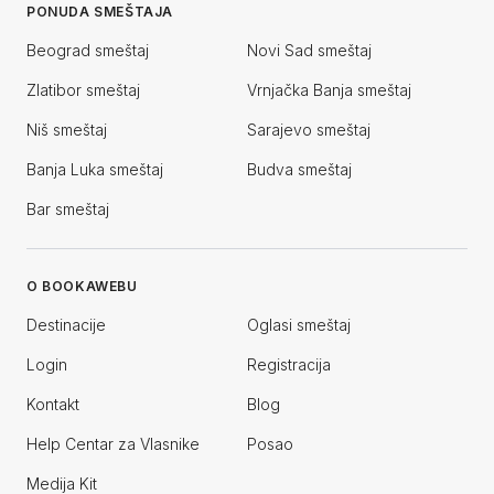
PONUDA SMEŠTAJA
Beograd smeštaj
Novi Sad smeštaj
Zlatibor smeštaj
Vrnjačka Banja smeštaj
Niš smeštaj
Sarajevo smeštaj
Banja Luka smeštaj
Budva smeštaj
Bar smeštaj
O BOOKAWEBU
Destinacije
Oglasi smeštaj
Login
Registracija
Kontakt
Blog
Help Centar za Vlasnike
Posao
Medija Kit