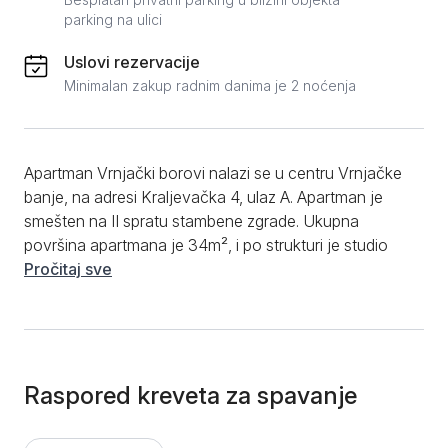
parking na ulici
Uslovi rezervacije
Minimalan zakup radnim danima je 2 noćenja
Apartman Vrnjački borovi nalazi se u centru Vrnjačke
banje, na adresi Kraljevačka 4, ulaz A. Apartman je
smešten na II spratu stambene zgrade. Ukupna
površina apartmana je 34m², i po strukturi je studio
apartman. U apartmanu mogu komforno da borave 4
Pročitaj sve
osobe. U apartmanu se nalaze veliki bračni krevet i
kauč na razvlačenje. Naspram kauča smešteni su
elegantni trpezarijski sto i stolice. Apartman je odlično
osvetljen i bogat dnevnom svetlošču što ga čini vrlo
prijatnim za boravak. Iz dnevnog boravka se izlazi na
Raspored kreveta za spavanje
prostranu terasu, opremljenu udobnim stolicama, pa
je ovo idealno mesto za uživanje u kafi. Kompletno