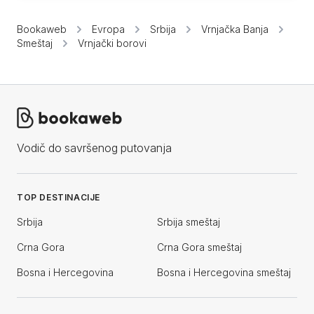
Bookaweb
Evropa
Srbija
Vrnjačka Banja
Smeštaj
Vrnjački borovi
Vodič do savršenog putovanja
TOP DESTINACIJE
Srbija
Srbija smeštaj
Crna Gora
Crna Gora smeštaj
Bosna i Hercegovina
Bosna i Hercegovina smeštaj