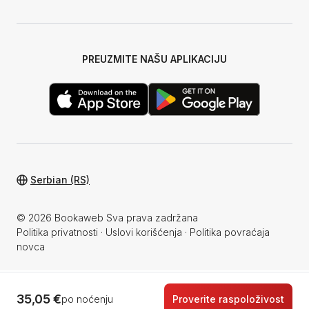
PREUZMITE NAŠU APLIKACIJU
Serbian (RS)
© 2026 Bookaweb Sva prava zadržana
Politika privatnosti
·
Uslovi korišćenja
·
Politika povraćaja
novca
35,05 €
po noćenju
Proverite raspoloživost