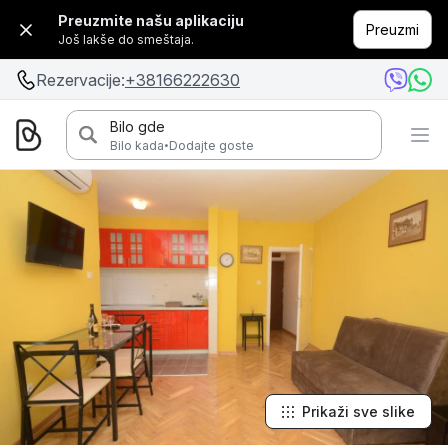
Preuzmite našu aplikaciju
Preuzmi
Još lakše do smeštaja.
Rezervacije:
+38166222630
Bilo gde
·
Bilo kada
Dodajte goste
Prikaži sve slike