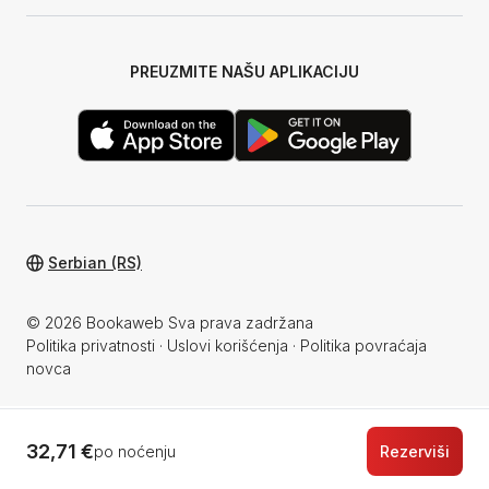
PREUZMITE NAŠU APLIKACIJU
Serbian (RS)
© 2026 Bookaweb Sva prava zadržana
Politika privatnosti
·
Uslovi korišćenja
·
Politika povraćaja
novca
32,71 €
po noćenju
Rezerviši