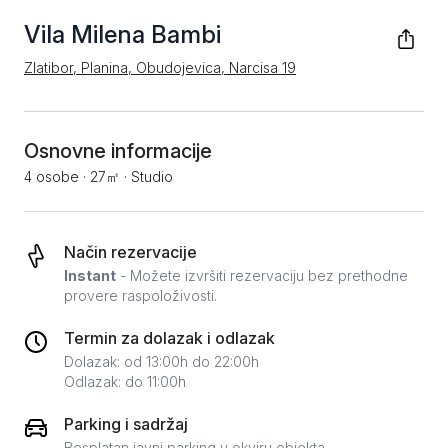
Vila Milena Bambi
Zlatibor, Planina, Obudojevica, Narcisa 19
Osnovne informacije
4 osobe
·
27㎡
·
Studio
Način rezervacije
Instant
- Možete izvršiti rezervaciju bez prethodne
provere raspoloživosti.
Termin za dolazak i odlazak
Dolazak: od 13:00h do 22:00h
Odlazak: do 11:00h
Parking i sadržaj
Besplatan javni parking u okviru objekta