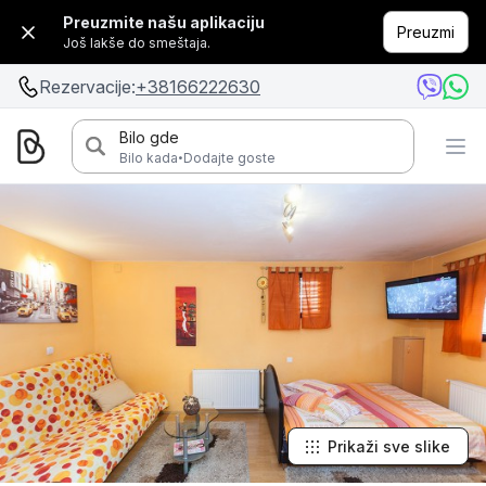
Preuzmite našu aplikaciju
Preuzmi
Još lakše do smeštaja.
Rezervacije:
+38166222630
Bilo gde
·
Bilo kada
Dodajte goste
Prikaži sve slike