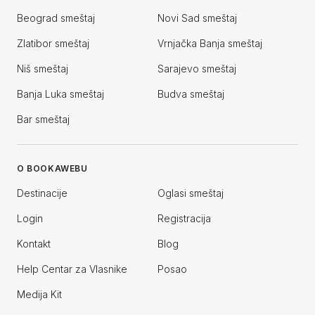
Beograd smeštaj
Novi Sad smeštaj
Zlatibor smeštaj
Vrnjačka Banja smeštaj
Niš smeštaj
Sarajevo smeštaj
Banja Luka smeštaj
Budva smeštaj
Bar smeštaj
O BOOKAWEBU
Destinacije
Oglasi smeštaj
Login
Registracija
Kontakt
Blog
Help Centar za Vlasnike
Posao
Medija Kit