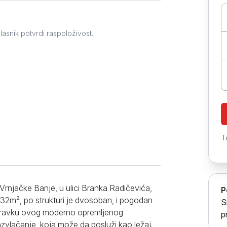
Prokuplje
lasnik potvrdi raspoloživost.
T
Vrnjačke Banje, u ulici Branka Radičevića,
P
 32m², po strukturi je dvosoban, i pogodan
S
oravku ovog moderno opremljenog
p
zvlačenje, koja može da posluži kao ležaj.