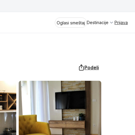
Destinacije
Prijava
Oglasi smeštaj
Podeli
Divčibare
Vrnjačka Banja
Spremite se za virtuelno putovanje
kroz jednu od najlepših zemalja
Perućac
Evrope i sveta. Uživaćete u prikazima
planinskih masiva poput Tare i Šar-
Kladovo
planine, ali i u ravničarskim predelima
prostrane Vojvodine. Istraživanje
Aranđelovac
tradicije i kulturnog dobra Srbije
otkriće vam pravu narav srpskog