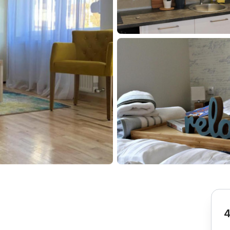
Subotica
Nova Varoš
Valjevo
Uvac
Kruševac
Pirot
Novi Pazar
Zrenjanin
Vršac
Gornji Milanovac
Raška
Leskovac
Bor
Požarevac
Senta
Požega
Sremska
Ljubovija
Mitrovica
Topola
Bela Crkva
Negotin
Bačka Palanka
Ćuprija
Kanjiža
Temerin
Novi Bečej
Mali Zvornik
4
Kosmaj
Golija
Bačka Topola