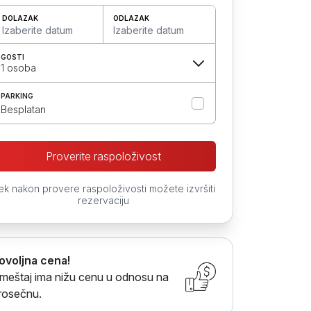
DOLAZAK
ODLAZAK
Izaberite datum
Izaberite datum
GOSTI
1 osoba
PARKING
Besplatan
Proverite raspoloživost
ek nakon provere raspoloživosti možete izvršiti
rezervaciju
ovoljna cena!
meštaj ima nižu cenu u odnosu na
rosečnu.