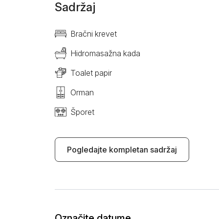
Sadržaj
Bračni krevet
Hidromasažna kada
Toalet papir
Orman
Šporet
Pogledajte kompletan sadržaj
Označite datume