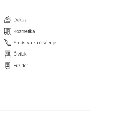
Đakuzi
Kozmetika
Sredstva za čišćenje
Čiviluk
Frižider