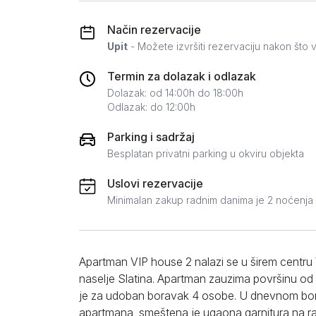
Zlatar
Način rezervacije
Upit
- Možete izvršiti rezervaciju nakon što v
Termin za dolazak i odlazak
Dolazak: od 14:00h do 18:00h
Odlazak: do 12:00h
Parking i sadržaj
Besplatan privatni parking u okviru objekta
Uslovi rezervacije
Minimalan zakup radnim danima je 2 noćenja
Apartman VIP house 2 nalazi se u širem centru 
naselje Slatina. Apartman zauzima površinu od
je za udoban boravak 4 osobe. U dnevnom b
apartmana, smeštena je ugaona garnitura na ra