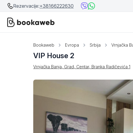
Rezervacije:
+38166222630
Srbija
Srbija
Bookaweb
Evropa
Srbija
Vrnjačka B
VIP House 2
Bosna i Hercegovina
Crna Gora
Vrnjačka Banja, Grad, Centar, Branka Radičevića 1
Beograd
Ostalo
Niš
Srebrno jezero
Prolom Banja
Užice