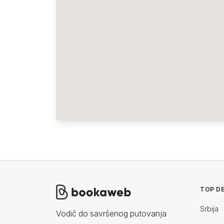
TOP DE
Srbija
Vodič do savršenog putovanja