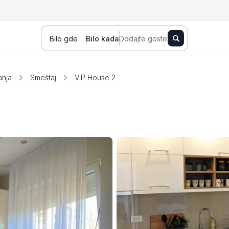
Bilo gde
Bilo kada
Dodajte goste
anja
Smeštaj
VIP House 2
Novi Sad
Zlatibor
Kopaonik
Banja Koviljača
Sokobanja
Fruška gora
Tara
Stara planina
Banja Vrujci
Kragujevac
Ždrelo
Golubac
Bajina Bašta
Kraljevo
Jagodina