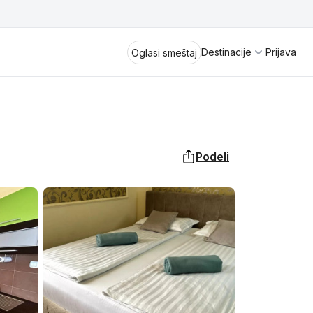
Destinacije
Prijava
Oglasi smeštaj
Podeli
Divčibare
Vrnjačka Banja
Spremite se za virtuelno putovanje
kroz jednu od najlepših zemalja
Perućac
Evrope i sveta. Uživaćete u prikazima
planinskih masiva poput Tare i Šar-
Kladovo
planine, ali i u ravničarskim predelima
prostrane Vojvodine. Istraživanje
Aranđelovac
tradicije i kulturnog dobra Srbije
otkriće vam pravu narav srpskog