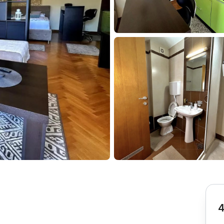
Subotica
Nova Varoš
Valjevo
Uvac
Kruševac
Pirot
Novi Pazar
Zrenjanin
Vršac
Gornji Milanovac
Raška
Leskovac
Bor
Požarevac
Senta
Požega
Sremska
Ljubovija
Mitrovica
Topola
Bela Crkva
Negotin
Bačka Palanka
Ćuprija
Kanjiža
Temerin
Novi Bečej
Mali Zvornik
4
Kosmaj
Golija
Bačka Topola