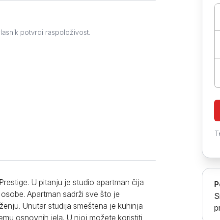
Prokuplje
lasnik potvrdi raspoloživost.
T
Prestige. U pitanju je studio apartman čija
P
 osobe. Apartman sadrži sve što je
S
nju. Unutar studija smeštena je kuhinja
p
u osnovnih jela. U njoj možete koristiti