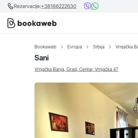
Rezervacije:
+38166222630
Srbija
Srbija
Bookaweb
Evropa
Srbija
Vrnjačka B
Sani
Bosna i Hercegovina
Crna Gora
Vrnjačka Banja, Grad, Centar, Vrnjačka 47
Beograd
Ostalo
Niš
Srebrno jezero
Prolom Banja
Užice