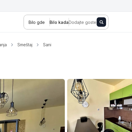
Bilo gde
Bilo kada
Dodajte goste
anja
Smeštaj
Sani
Novi Sad
Zlatibor
Kopaonik
Banja Koviljača
Sokobanja
Fruška gora
Tara
Stara planina
Banja Vrujci
Kragujevac
Ždrelo
Golubac
Bajina Bašta
Kraljevo
Jagodina