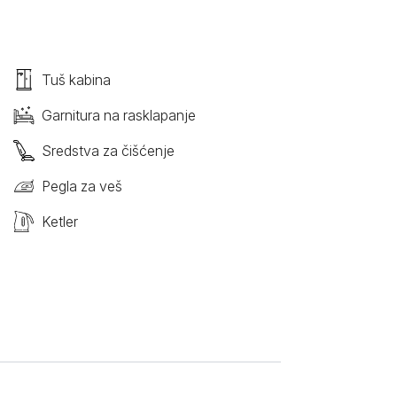
Tuš kabina
Garnitura na rasklapanje
Sredstva za čišćenje
Pegla za veš
Ketler