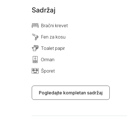
Sadržaj
Bračni krevet
Fen za kosu
Toalet papir
Orman
Šporet
Pogledajte kompletan sadržaj