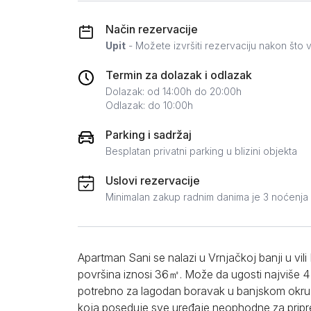
Zlatar
Način rezervacije
Upit
- Možete izvršiti rezervaciju nakon što v
Termin za dolazak i odlazak
Dolazak: od 14:00h do 20:00h
Odlazak: do 10:00h
Parking i sadržaj
Besplatan privatni parking u blizini objekta
Uslovi rezervacije
Minimalan zakup radnim danima je 3 noćenja
Apartman Sani se nalazi u Vrnjačkoj banji u vili 
površina iznosi 36㎡. Može da ugosti najviše 4
potrebno za lagodan boravak u banjskom okruže
koja poseduje sve uređaje neophodne za priprem