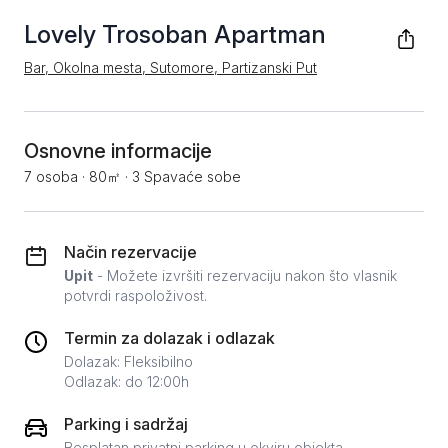
Lovely Trosoban Apartman
Bar, Okolna mesta, Sutomore, Partizanski Put
Osnovne informacije
7 osoba
·
80㎡
·
3 Spavaće sobe
Način rezervacije
Upit
- Možete izvršiti rezervaciju nakon što vlasnik
potvrdi raspoloživost.
Termin za dolazak i odlazak
Dolazak: Fleksibilno
Odlazak: do 12:00h
Parking i sadržaj
Besplatan privatni parking u okviru objekta