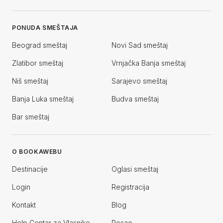
PONUDA SMEŠTAJA
Beograd smeštaj
Novi Sad smeštaj
Zlatibor smeštaj
Vrnjačka Banja smeštaj
Niš smeštaj
Sarajevo smeštaj
Banja Luka smeštaj
Budva smeštaj
Bar smeštaj
O BOOKAWEBU
Destinacije
Oglasi smeštaj
Login
Registracija
Kontakt
Blog
Help Centar za Vlasnike
Posao