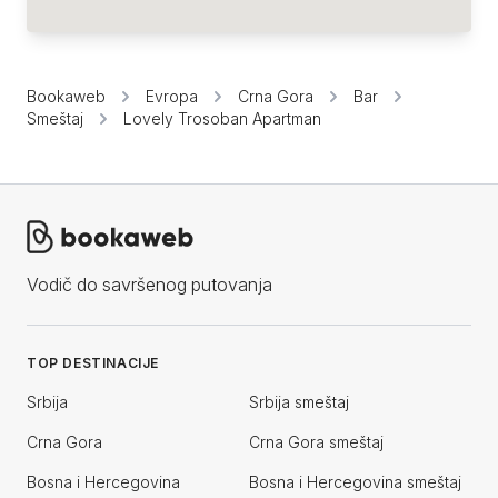
Bookaweb
Evropa
Crna Gora
Bar
Smeštaj
Lovely Trosoban Apartman
Vodič do savršenog putovanja
TOP DESTINACIJE
Srbija
Srbija smeštaj
Crna Gora
Crna Gora smeštaj
Bosna i Hercegovina
Bosna i Hercegovina smeštaj