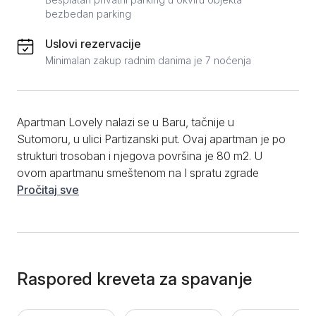
bezbedan parking
Uslovi rezervacije
Minimalan zakup radnim danima je 7 noćenja
Apartman Lovely nalazi se u Baru, tačnije u
Sutomoru, u ulici Partizanski put. Ovaj apartman je po
strukturi trosoban i njegova površina je 80 m2. U
ovom apartmanu smeštenom na I spratu zgrade
može da boravi 7 osoba. Dnevni boravak apartmana
Pročitaj sve
opremljen je kaučem, i TV-om sa kablovskim
kanalima. U uglu dnevnog boravka se nalaze i
trpezarijski sto i stolice. Apartman poseduje tri
spavaće sobe. U prvoj se nalazi jedan king size
krevet, i jedan krevet za jednu osobu. U drugoj sobi
Raspored kreveta za spavanje
se nalazi jedan krevet za dvoje, dok su u trećoj
smeštena dva singl kreveta. Kuhinja apartmana je