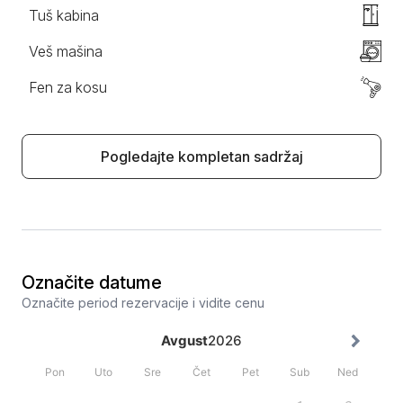
Tuš kabina
Veš mašina
Fen za kosu
Pogledajte kompletan sadržaj
Označite datume
Označite period rezervacije i vidite cenu