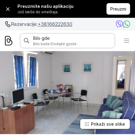
Preuzmite našu aplikaciju
Preuzmi
Još lakše do smeštaja.
Rezervacije:
+38166222630
Bilo gde
·
Bilo kada
Dodajte goste
Prikaži sve slike