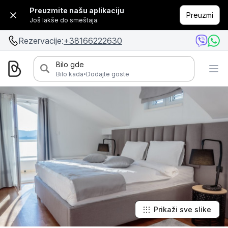
Preuzmite našu aplikaciju
Preuzmi
Još lakše do smeštaja.
Rezervacije:
+38166222630
Bilo gde
·
Bilo kada
Dodajte goste
Prikaži sve slike