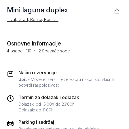
Mini laguna duplex
Tivat, Grad, Bonići, Boniči II
Osnovne informacije
4 osobe
·
110㎡
·
2 Spavaće sobe
Način rezervacije
Upit
- Možete izvršiti rezervaciju nakon što vlasnik
potvrdi raspoloživost.
Termin za dolazak i odlazak
Dolazak: od 15:00h do 23:00h
Odlazak: do 11:00h
Parking i sadržaj
Besplatan privatni parking u okviru objekta