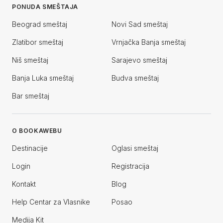
PONUDA SMEŠTAJA
Beograd smeštaj
Novi Sad smeštaj
Zlatibor smeštaj
Vrnjačka Banja smeštaj
Niš smeštaj
Sarajevo smeštaj
Banja Luka smeštaj
Budva smeštaj
Bar smeštaj
O BOOKAWEBU
Destinacije
Oglasi smeštaj
Login
Registracija
Kontakt
Blog
Help Centar za Vlasnike
Posao
Medija Kit