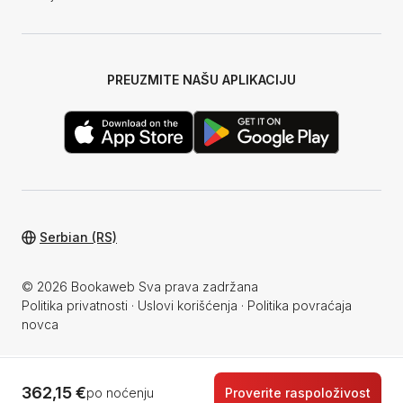
PREUZMITE NAŠU APLIKACIJU
Serbian (RS)
© 2026 Bookaweb Sva prava zadržana
Politika privatnosti
·
Uslovi korišćenja
·
Politika povraćaja
novca
362,15 €
po noćenju
Proverite raspoloživost