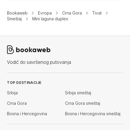
Bookaweb
Evropa
Crna Gora
Tivat
Smeštaj
Mini laguna duplex
Vodič do savršenog putovanja
TOP DESTINACIJE
Srbija
Srbija smeštaj
Crna Gora
Crna Gora smeštaj
Bosna i Hercegovina
Bosna i Hercegovina smeštaj