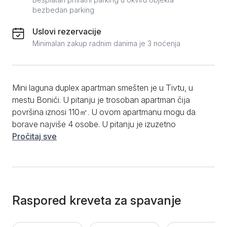
bezbedan parking
Uslovi rezervacije
Minimalan zakup radnim danima je 3 noćenja
Mini laguna duplex apartman smešten je u Tivtu, u
mestu Bonići. U pitanju je trosoban apartman čija
površina iznosi 110㎡. U ovom apartmanu mogu da
borave najviše 4 osobe. U pitanju je izuzetno
prostran i svetao apartman koji će vam pružiti sve što
Pročitaj sve
vam je potrebno za sjajno letovanje. Jutro možete
započeti pripremom omiljenog obroka u kuhinji, koja
će vam pružiti mogućnost korišćenja uređaja poput
šporeta, rerne, tostera, ketlera, mašine za pranje
sudova, raznovrsnog posuđa i kvalitetnog escajga.
Raspored kreveta za spavanje
Na raspolaganju će biti i prostrani šank na kome će
priprema hrane i ručavanje biti znatno olakšani. U