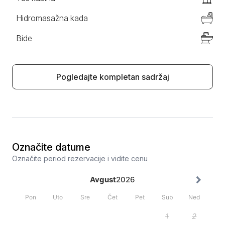
blizini su aerodrom Tivat, mnogobrojne prodavnice,
Hidromasažna kada
kafići i restorani.
Bide
Pogledajte kompletan sadržaj
Označite datume
Označite period rezervacije i vidite cenu