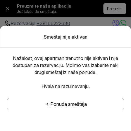
Preuzmite našu aplikaciju
Preuzmi
Još lakše do smeštaja.
Rezervacije:
+38166222630
Smeštaj nije aktivan
Bilo gde
·
Bilo kada
Dodajte goste
Nažalost, ovaj apartman trenutno nije aktivan i nije
dostupan za rezervaciju. Molimo vas izaberite neki
drugi smeštaj iz naše ponude.
Hvala na razumevanju.
Ponuda smeštaja
Prikaži sve slike