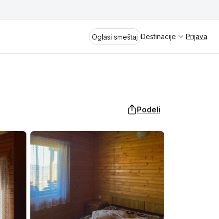
Destinacije
Prijava
Oglasi smeštaj
Podeli
Divčibare
Vrnjačka Banja
Spremite se za virtuelno putovanje
kroz jednu od najlepših zemalja
Perućac
Evrope i sveta. Uživaćete u prikazima
planinskih masiva poput Tare i Šar-
Kladovo
planine, ali i u ravničarskim predelima
prostrane Vojvodine. Istraživanje
Aranđelovac
tradicije i kulturnog dobra Srbije
otkriće vam pravu narav srpskog