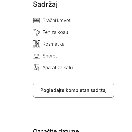
Sadržaj
Bračni krevet
Fen za kosu
Kozmetika
Šporet
Aparat za kafu
Pogledajte kompletan sadržaj
Označite datume