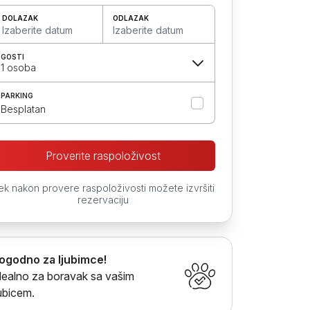
DOLAZAK
ODLAZAK
Izaberite datum
Izaberite datum
GOSTI
1 osoba
PARKING
Besplatan
Proverite raspoloživost
ek nakon provere raspoloživosti možete izvršiti
rezervaciju
ogodno za ljubimce!
dealno za boravak sa vašim
jubicem.