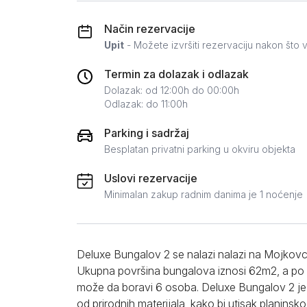
Zlatar
Način rezervacije
Upit
- Možete izvršiti rezervaciju nakon što v
Termin za dolazak i odlazak
Dolazak: od 12:00h do 00:00h
Odlazak: do 11:00h
Parking i sadržaj
Besplatan privatni parking u okviru objekta
Uslovi rezervacije
Minimalan zakup radnim danima je 1 noćenje
Deluxe Bungalov 2 se nalazi nalazi na Mojkovcu
Ukupna površina bungalova iznosi 62m2, a po s
može da boravi 6 osoba. Deluxe Bungalov 2 je 
od prirodnih materijala, kako bi utisak planinsk