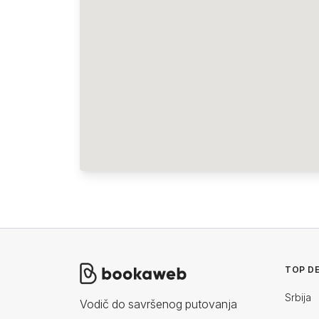
TOP DE
Srbija
Vodič do savršenog putovanja