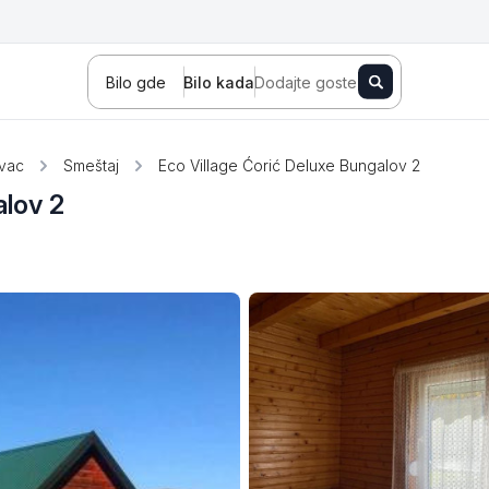
Bilo gde
Bilo kada
Dodajte goste
vac
Smeštaj
Eco Village Ćorić Deluxe Bungalov 2
alov 2
Novi Sad
Zlatibor
Kopaonik
Banja Koviljača
Sokobanja
Fruška gora
Tara
Stara planina
Banja Vrujci
Kragujevac
Ždrelo
Golubac
Bajina Bašta
Kraljevo
Jagodina