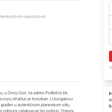
Prokuplje
lasnik potvrdi raspoloživost.
T
, u Crnoj Gori, na adresi Podbišće bb.
P
vojoj strukturi je trosoban. U bungalovu
I
građen u autentičnom planinskom stilu,
l
og odmora i relaksacije bio potpun. Dnevni