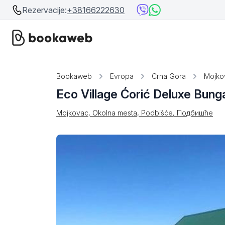
Rezervacije:
+38166222630
Srbija
Srbija
Bookaweb
Evropa
Crna Gora
Mojko
Eco Village Ćorić Deluxe Bung
Bosna i Hercegovina
Crna Gora
Mojkovac, Okolna mesta, Podbišće, Подбишће
Beograd
Ostalo
Niš
Srebrno jezero
Prolom Banja
Užice