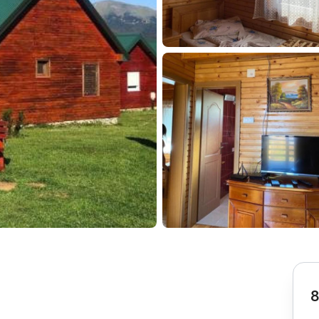
Subotica
Nova Varoš
Valjevo
Uvac
Kruševac
Pirot
Novi Pazar
Zrenjanin
Vršac
Gornji Milanovac
Raška
Leskovac
Bor
Požarevac
Senta
Požega
Sremska
Ljubovija
Mitrovica
Topola
Bela Crkva
Negotin
Bačka Palanka
Ćuprija
Kanjiža
Temerin
Novi Bečej
Mali Zvornik
8
Kosmaj
Golija
Bačka Topola