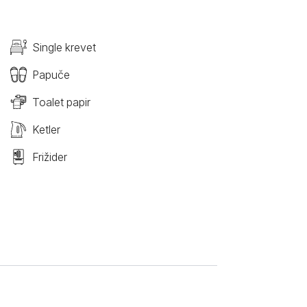
Single krevet
Papuče
Toalet papir
Ketler
Frižider