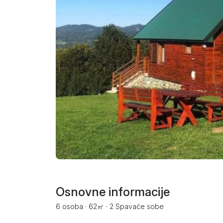
Smederevo
Čačak
Pančevo
Vranje
Paraćin
Kikinda
Srbobran
Inđija
Ruma
Osnovne informacije
6 osoba
·
62㎡
·
2 Spavaće sobe
Sremski Karlovci