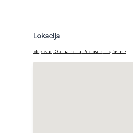
Lokacija
Mojkovac, Okolna mesta, Podbišće, Подбишће