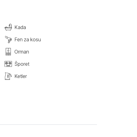
Kada
Fen za kosu
Orman
Šporet
Ketler