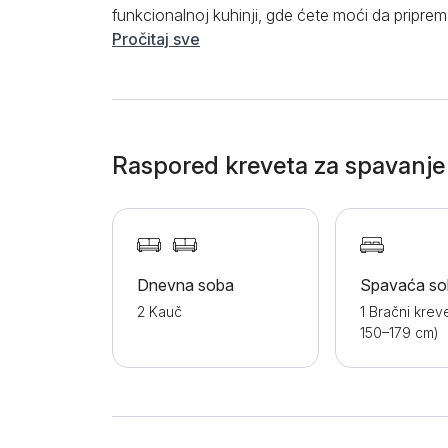
funkcionalnoj kuhinji, gde ćete moći da pripre
biti šporet, rerna, ketler, frižider i raznovrsno 
Pročitaj sve
da koristite i trpezarijski sto i stolice, gde će va
boravak je izuzetno prostran, a u njemu ćete
garniture na rasklapanje. Osim toga, tokom čit
brzu i stabilnu internet konekciju, kao i kablov
jeste terasa, sa koje se pruža sjajan pogled na
Raspored kreveta za spavanje
sanitarijama, a u njemu možete koristiti kvalit
za kosu. Unutar smeštaja postoji i klima uređ
je bračni krevet u odvojenoj spavaćoj sobi, k
boravku. Ukoliko dolazite sopstvenim prevozom
parking mesto. Apartman se nalazi nadomak pla
Dnevna soba
Spavaća so
prodavnice, kafići i restorani.
2 Kauč
1 Bračni kreve
150–179 cm)