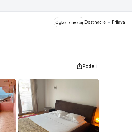
Destinacije
Prijava
Oglasi smeštaj
Podeli
Divčibare
Vrnjačka Banja
Spremite se za virtuelno putovanje
kroz jednu od najlepših zemalja
Perućac
Evrope i sveta. Uživaćete u prikazima
planinskih masiva poput Tare i Šar-
Kladovo
planine, ali i u ravničarskim predelima
prostrane Vojvodine. Istraživanje
Aranđelovac
tradicije i kulturnog dobra Srbije
otkriće vam pravu narav srpskog