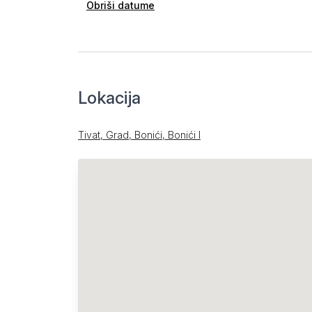
Obriši datume
Lokacija
Tivat, Grad, Bonići, Bonići I