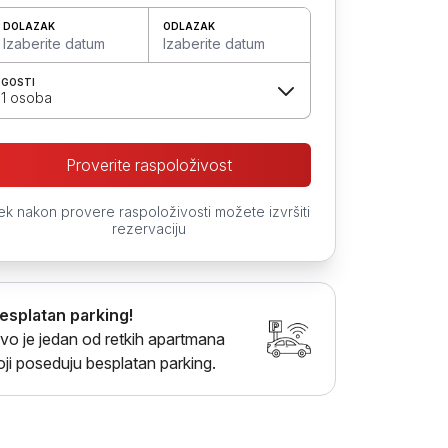
DOLAZAK
ODLAZAK
Izaberite datum
Izaberite datum
GOSTI
1 osoba
Proverite raspoloživost
ek nakon provere raspoloživosti možete izvršiti
rezervaciju
esplatan parking!
vo je jedan od retkih apartmana
oji poseduju besplatan parking.