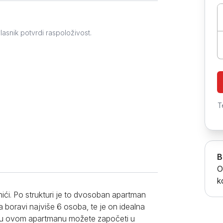
Prokuplje
lasnik potvrdi raspoloživost.
T
B
O
k
ići. Po strukturi je to dvosoban apartman
boravi najviše 6 osoba, te je on idealna
tro u ovom apartmanu možete započeti u