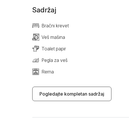
Sadržaj
Bračni krevet
Veš mašina
Toalet papir
Pegla za veš
Rerna
Pogledajte kompletan sadržaj