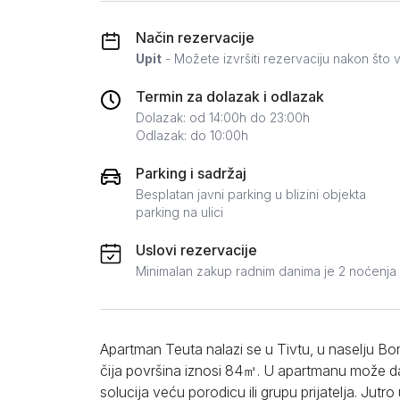
Zlatar
Način rezervacije
Upit
- Možete izvršiti rezervaciju nakon što v
Termin za dolazak i odlazak
Dolazak: od 14:00h do 23:00h
Odlazak: do 10:00h
Parking i sadržaj
Besplatan javni parking u blizini objekta
parking na ulici
Uslovi rezervacije
Minimalan zakup radnim danima je 2 noćenja
Apartman Teuta nalazi se u Tivtu, u naselju Bon
čija površina iznosi 84㎡. U apartmanu može da 
solucija veću porodicu ili grupu prijatelja. Ju